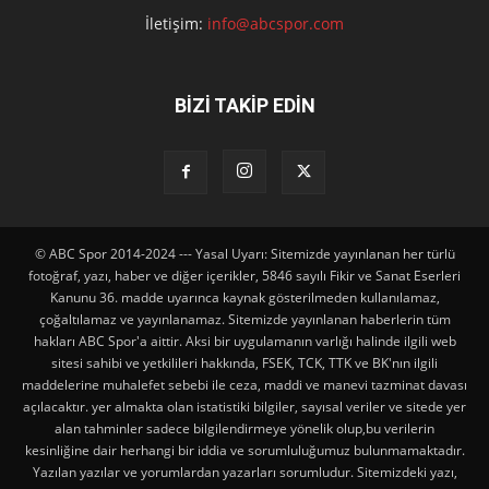
İletişim:
info@abcspor.com
BİZİ TAKİP EDİN
© ABC Spor 2014-2024 --- Yasal Uyarı: Sitemizde yayınlanan her türlü
fotoğraf, yazı, haber ve diğer içerikler, 5846 sayılı Fikir ve Sanat Eserleri
Kanunu 36. madde uyarınca kaynak gösterilmeden kullanılamaz,
çoğaltılamaz ve yayınlanamaz. Sitemizde yayınlanan haberlerin tüm
hakları ABC Spor'a aittir. Aksi bir uygulamanın varlığı halinde ilgili web
sitesi sahibi ve yetkilileri hakkında, FSEK, TCK, TTK ve BK'nın ilgili
maddelerine muhalefet sebebi ile ceza, maddi ve manevi tazminat davası
açılacaktır. yer almakta olan istatistiki bilgiler, sayısal veriler ve sitede yer
alan tahminler sadece bilgilendirmeye yönelik olup,bu verilerin
kesinliğine dair herhangi bir iddia ve sorumluluğumuz bulunmamaktadır.
Yazılan yazılar ve yorumlardan yazarları sorumludur. Sitemizdeki yazı,