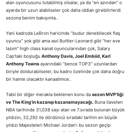
alan oyuncusunu tutabilmiş olsalar, ya da “en azından” o
ayarda bir uzun alabilseler çok daha iddialı girebilirlerdi
sezona benim bakışımla..
Yani kadroda LeBron haricinde “budur denebilecek flaş
oyuncu” yok gibi ama asıl Buttler-Leonard gibi “her eve
lazım” high class kanat oyuncularından çok, Salary
Cap’taki boşluğu
Anthony Davis, Joel Embiid, Karl
Anthony Towns
ayarındaki “bence TOP3” uzunlardan
biriyle doldurabilseler, bu kadro özelinde çok daha doğru
bir hamle olacaktır kanaatimce..
Tabii bir diğer merakla beklenen konu da
sezon MVP’liği
ve The King’in kazanıp kazanamayacağı.
Buna ilaveten
NBA tarihinde 31,038 sayı atan ve 7.sırada bulunan büyük
yıldızın, 32,292 ile dördüncü sıradaki tarihin en büyük
yıldızı Majesteleri Michael Jordan’ı bu sezon geçip