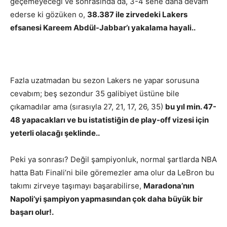
geçemeyeceği ve sonrasında da, 3-4 sene daha devam
ederse ki gözüken o,
38.387 ile zirvedeki Lakers
efsanesi Kareem Abdül-Jabbar’ı yakalama hayali..
Fazla uzatmadan bu sezon Lakers ne yapar sorusuna
cevabım; beş sezondur 35 galibiyet üstüne bile
çıkamadılar ama (sırasıyla 27, 21, 17, 26, 35)
bu yıl min. 47-
48 yapacakları ve bu istatistiğin de play-off vizesi için
yeterli olacağı şeklinde..
Peki ya sonrası? Değil şampiyonluk, normal şartlarda NBA
hatta Batı Finali’ni bile göremezler ama olur da LeBron bu
takımı zirveye taşımayı başarabilirse,
Maradona’nın
Napoli’yi şampiyon yapmasından çok daha büyük bir
başarı olur!.