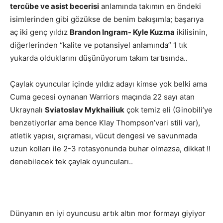
tercübe ve asist becerisi
anlamında takımın en öndeki
isimlerinden gibi gözükse de benim bakışımla; başarıya
aç iki genç yıldız
Brandon Ingram- Kyle Kuzma
ikilisinin,
diğerlerinden “kalite ve potansiyel anlamında” 1 tık
yukarda olduklarını düşünüyorum takım tartısında..
Çaylak oyuncular içinde yıldız adayı kimse yok belki ama
Cuma gecesi oynanan Warriors maçında 22 sayı atan
Ukraynalı
Sviatoslav Mykhailiuk
çok temiz eli (Ginobili’ye
benzetiyorlar ama bence Klay Thompson’vari stili var),
atletik yapısı, sıçraması, vücut dengesi ve savunmada
uzun kolları ile 2-3 rotasyonunda buhar olmazsa, dikkat !!
denebilecek tek çaylak oyuncuları..
Dünyanın en iyi oyuncusu artık altın mor formayı giyiyor