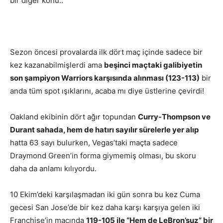
bir diğer konu..
Sezon öncesi provalarda ilk dört maç içinde sadece bir
kez kazanabilmişlerdi ama
beşinci maçtaki galibiyetin
son şampiyon Warriors karşısında alınması (123-113)
bir
anda tüm spot ışıklarını, acaba mı diye üstlerine çevirdi!
Oakland ekibinin dört ağır topundan
Curry-Thompson ve
Durant sahada, hem de hatırı sayılır sürelerle yer alıp
hatta 63 sayı bulurken, Vegas’taki maçta sadece
Draymond Green’in forma giymemiş olması, bu skoru
daha da anlamı kılıyordu.
10 Ekim’deki karşılaşmadan iki gün sonra bu kez Cuma
gecesi San Jose’de bir kez daha karşı karşıya gelen iki
Franchise’in maçında
119-105 ile “Hem de LeBron’suz” bir