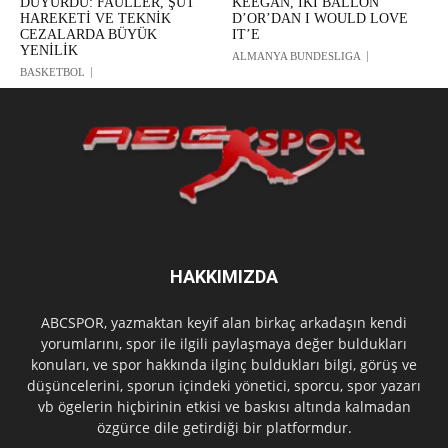
DUYURDU: FAULLER, ŞUT
KEEGAN, İKİ BALLON
HAREKETİ VE TEKNİK
D’OR’DAN I WOULD LOVE
CEZALARDA BÜYÜK
IT’E
YENİLİK
ALMANYA BUNDESLIGA
BASKETBOL
HAKKIMIZDA
ABCSPOR, yazmaktan keyif alan birkaç arkadaşın kendi
yorumlarını, spor ile ilgili paylaşmaya değer buldukları
konuları, ve spor hakkında ilginç buldukları bilgi, görüş ve
düşüncelerini, sporun içindeki yönetici, sporcu, spor yazarı
vb ögelerin hiçbirinin etkisi ve baskısı altında kalmadan
özgürce dile getirdiği bir platformdur.