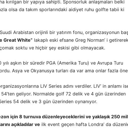
ha kırılgan bir yapıya sahipti. Sponsorluk anlaşmaları belki
azla olsa da takım sporlarındaki aidiyet ruhu golfte tabii ki
 Suudi Arabistan orijinli bir yatırım fonu, organizasyonun ba
e Great White”
lakaplı eski efsane Greg Norman’ i getirere
çomak soktu ve hiçbir şey eskisi gibi olmayacak.
 yılı aşkın bir süredir PGA (Amerika Turu) ve Avrupa Turu
ordu. Asya ve Okyanusya turları da var ama onlar fazla ön
rganizasyonlarına LIV Series adını verdiler. LIV’ in anlamı is
 54’ten geliyor. Normalde golf 72 delik ve 4 gün üzerinden
Series 54 delik ve 3 gün üzerinden oynanıyor.
ezon için 8 turnuva düzenleyeceklerini ve yaklaşık 250 mi
arını açıkladılar ve
ilk event geçen hafta Londra’ da düzenl