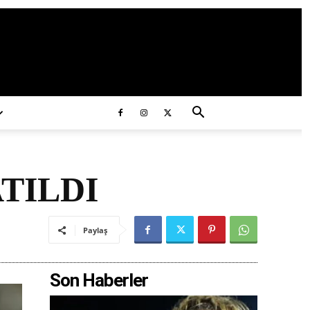
ds/2020/11/ataturk.jpg
ATILDI
Paylaş
Son Haberler