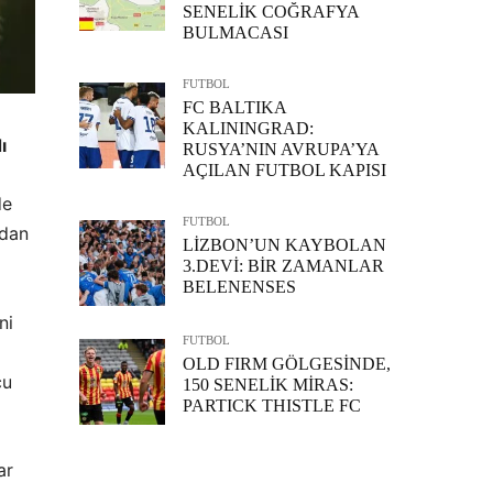
SENELİK COĞRAFYA
BULMACASI
FUTBOL
FC BALTIKA
KALININGRAD:
ı
RUSYA’NIN AVRUPA’YA
AÇILAN FUTBOL KAPISI
de
FUTBOL
adan
LİZBON’UN KAYBOLAN
3.DEVİ: BİR ZAMANLAR
BELENENSES
ni
FUTBOL
OLD FIRM GÖLGESİNDE,
cu
150 SENELİK MİRAS:
PARTICK THISTLE FC
ar