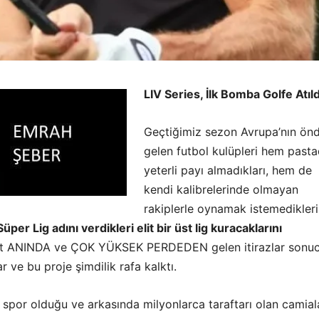
LIV Series, İlk Bomba Golfe Atıld
Geçtiğimiz sezon Avrupa’nın ön
gelen futbol kulüpleri hem past
yeterli payı almadıkları, hem de
kendi kalibrelerinde olmayan
rakiplerle oynamak istemedikleri
Süper Lig adını verdikleri elit bir üst lig kuracaklarını
akat ANINDA ve ÇOK YÜKSEK PERDEDEN gelen itirazlar sonu
ar ve bu proje şimdilik rafa kalktı.
r spor olduğu ve arkasında milyonlarca taraftarı olan camial