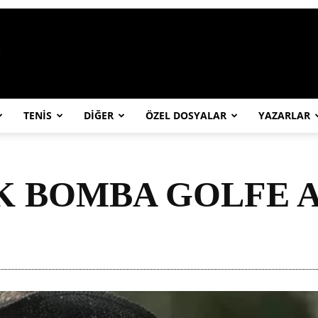
https://abcspor.com/wp-content/uploa
TENİS
DİĞER
ÖZEL DOSYALAR
YAZARLAR
LK BOMBA GOLFE 