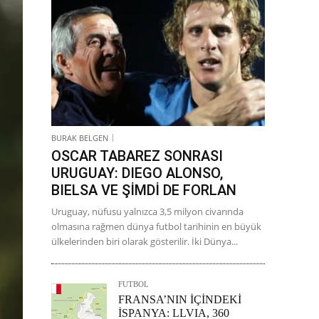
BURAK BELGEN
OSCAR TABAREZ SONRASI
URUGUAY: DIEGO ALONSO,
BIELSA VE ŞİMDİ DE FORLAN
Uruguay, nüfusu yalnızca 3,5 milyon civarında
olmasına rağmen dünya futbol tarihinin en büyük
ülkelerinden biri olarak gösterilir. İki Dünya...
FUTBOL
FRANSA’NIN İÇİNDEKİ
İSPANYA: LLVIA, 360