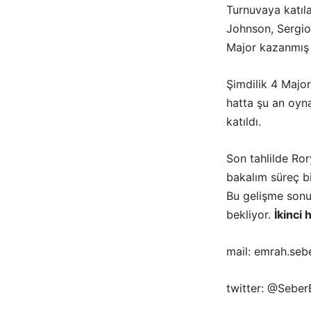
Turnuvaya katıla
Johnson, Sergio
Major kazanmış i
Şimdilik 4 Major
hatta şu an oyn
katıldı.
Son tahlilde Ror
bakalım süreç b
Bu gelişme sonu
bekliyor.
İkinci 
mail: emrah.se
twitter: @Sebe