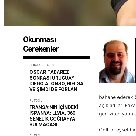
Okunması
Gerekenler
BURAK BELGEN
OSCAR TABAREZ
SONRASI URUGUAY:
DIEGO ALONSO, BIELSA
VE ŞİMDİ DE FORLAN
bahane ederek
FUTBOL
açıkladılar. F
FRANSA’NIN İÇİNDEKİ
İSPANYA: LLVIA, 360
geri vites yaptıl
SENELİK COĞRAFYA
BULMACASI
Golf bireysel bi
FUTBOL