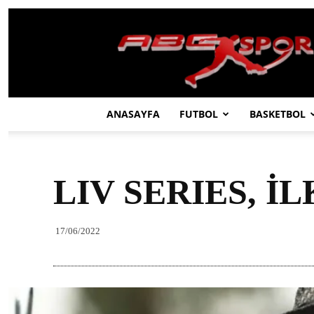
ABC
SPOR
ANASAYFA
FUTBOL
BASKETBOL
LIV SERIES, İ
17/06/2022