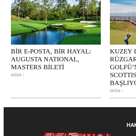
BİR E-POSTA, BİR HAYAL:
KUZEY 
AUGUSTA NATIONAL,
RÜZGAR
MASTERS BİLETİ
GOLFÜ’N
SCOTTI
DİĞER
BAŞLIYO
DİĞER
HA