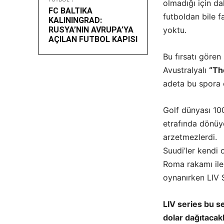
olmadığı için da
FC BALTIKA
futboldan bile f
KALININGRAD:
RUSYA’NIN AVRUPA’YA
yoktu.
AÇILAN FUTBOL KAPISI
Bu fırsatı gören
Avustralyalı
“Th
adeta bu spora 
Golf dünyası 100
etrafında dönüy
arzetmezlerdi.
Suudi’ler kendi o
Roma rakamı ile
oynanırken LIV 
LIV series bu s
dolar dağıtacakl