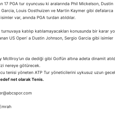
n 17 PGA tur oyuncusu ki aralarında Phil Mickelson, Dustin
 Garcia, Louis Oosthuizen ve Martin Kaymer gibi defalarca
simler var, anında PGA turdan atıldılar.
 turnuvaya katılıp katılamayacakları konusunda bir karar y
anan US Open’ a Dustin Johnson, Sergio Garcia gibi isimler
y McIllroy’un da dediği gibi Golfün altına adeta dinamit atıld
izi nereye götürecek.
cu tenisi yöneten ATP Tur yöneticilerini uykusuz uzun gece
hedef net olarak Tenis.
ber@abcspor.com
rEmrah