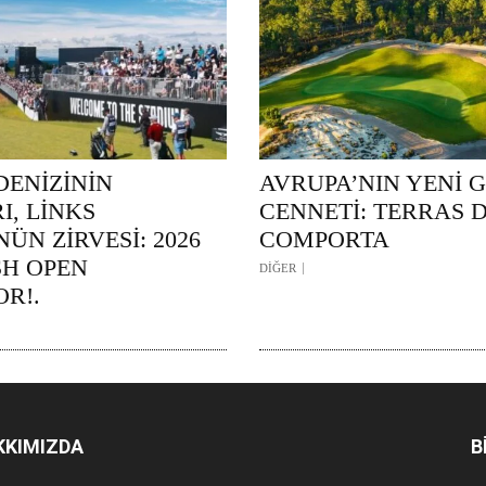
DENİZİNİN
AVRUPA’NIN YENİ 
I, LİNKS
CENNETİ: TERRAS 
ÜN ZİRVESİ: 2026
COMPORTA
SH OPEN
DİĞER
R!.
KKIMIZDA
B