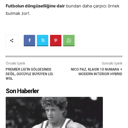
Futbolun döngüselliğine dair
bundan daha çarpıcı örnek
bulmak zor!.
Önceki İçerik
Sonraki İçerik
PREMİER LİG’İN GÖLGESİNDE
NICO PAZ, KLASİK 10 NUMARA +
DEĞİL, GÜCÜYLE BÜYÜYEN LİG:
MODERN INTERIOR HYBRID
WSL
Son Haberler