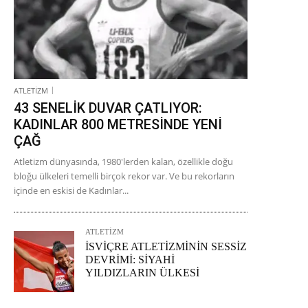
ATLETİZM
43 SENELİK DUVAR ÇATLIYOR:
KADINLAR 800 METRESİNDE YENİ
ÇAĞ
Atletizm dünyasında, 1980'lerden kalan, özellikle doğu
bloğu ülkeleri temelli birçok rekor var. Ve bu rekorların
içinde en eskisi de Kadınlar...
ATLETİZM
İSVİÇRE ATLETİZMİNİN SESSİZ
DEVRİMİ: SİYAHİ
YILDIZLARIN ÜLKESİ