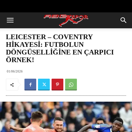
https://abcspor.com/wp-
content/uploads/2020/11/ataturk.jpg
LEICESTER – COVENTRY
HİKAYESİ: FUTBOLUN
DÖNGÜSELLİĞİNE EN ÇARPICI
ÖRNEK!
01/06/2026