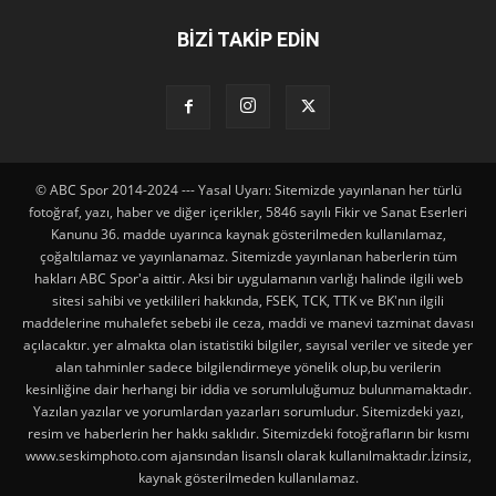
BİZİ TAKİP EDİN
© ABC Spor 2014-2024 --- Yasal Uyarı: Sitemizde yayınlanan her türlü
fotoğraf, yazı, haber ve diğer içerikler, 5846 sayılı Fikir ve Sanat Eserleri
Kanunu 36. madde uyarınca kaynak gösterilmeden kullanılamaz,
çoğaltılamaz ve yayınlanamaz. Sitemizde yayınlanan haberlerin tüm
hakları ABC Spor'a aittir. Aksi bir uygulamanın varlığı halinde ilgili web
sitesi sahibi ve yetkilileri hakkında, FSEK, TCK, TTK ve BK'nın ilgili
maddelerine muhalefet sebebi ile ceza, maddi ve manevi tazminat davası
açılacaktır. yer almakta olan istatistiki bilgiler, sayısal veriler ve sitede yer
alan tahminler sadece bilgilendirmeye yönelik olup,bu verilerin
kesinliğine dair herhangi bir iddia ve sorumluluğumuz bulunmamaktadır.
Yazılan yazılar ve yorumlardan yazarları sorumludur. Sitemizdeki yazı,
resim ve haberlerin her hakkı saklıdır. Sitemizdeki fotoğrafların bir kısmı
www.seskimphoto.com ajansından lisanslı olarak kullanılmaktadır.İzinsiz,
kaynak gösterilmeden kullanılamaz.