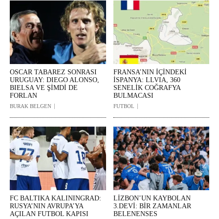
OSCAR TABAREZ SONRASI
FRANSA’NIN İÇİNDEKİ
URUGUAY: DIEGO ALONSO,
İSPANYA: LLVIA, 360
BIELSA VE ŞİMDİ DE
SENELİK COĞRAFYA
FORLAN
BULMACASI
BURAK BELGEN
FUTBOL
FC BALTIKA KALININGRAD:
LİZBON’UN KAYBOLAN
RUSYA’NIN AVRUPA’YA
3.DEVİ: BİR ZAMANLAR
AÇILAN FUTBOL KAPISI
BELENENSES