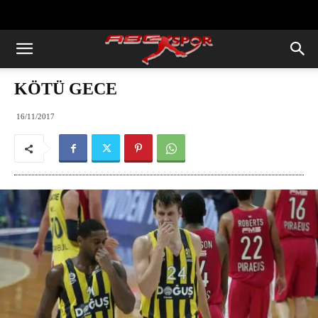
https://abcspor.com/wp-
content/uploads/2020/11/ataturk.jpg
KÖTÜ GECE
16/11/2017