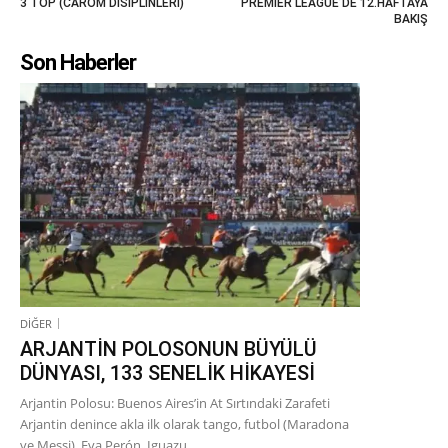
3 TOP (CAROM DİSİPLİNLERİ)
PREMİER LEAGUE’DE 12.HAFTAYA
BAKIŞ
Son Haberler
DİĞER
ARJANTİN POLOSONUN BÜYÜLÜ
DÜNYASI, 133 SENELİK HİKAYESİ
Arjantin Polosu: Buenos Aires’in At Sırtındaki Zarafeti
Arjantin denince akla ilk olarak tango, futbol (Maradona
ve Messi), Eva Perón, Iguazu...