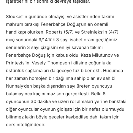
işaretlerini bir sonra ki devreye taşıdılar.
Sloukas’ın gününde olmayışı ve asistlerinden takımı
mahrum bırakışı Fenerbahçe Doğuş’un en önemli
handikapı olurken, Roberts (5/7) ve Strelnieks’in (4/7)
maç sonundaki 9/14’lük 3 sayı isabet oranı geçtiğimiz
senelerin 3 sayı çizgisini en iyi savunan takımı
Fenerbahçe Doğuş için kabus oldu. Keza Milutunov ve
Printezis’in, Vesely-Thompson ikilisine çoğunlukla
üstünlük sağlamaları da geceye tuz biber ekti. Hücumda
her zaman homojen bir dağılıma sahip olan ev sahibi
Nunnaly’den başka dışarıdan sayı üreten oyuncuyu
bulamayınca kaçınılmaz son gerçekleşti. Belki 6
oyuncunun 30 dakika ve üzeri rol almaları yerine banktaki
diğer oyuncular oyunun gidişatı için bir nefes olurmuydu
bilinmez lakin böyle geceler kaybedilse dahi takım için
ders niteliğindedir.