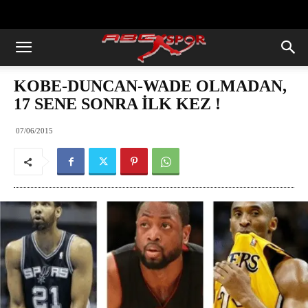
https://abcspor.com/wp-
content/uploads/2020/11/ataturk.jpg
KOBE-DUNCAN-WADE OLMADAN,
17 SENE SONRA İLK KEZ !
07/06/2015