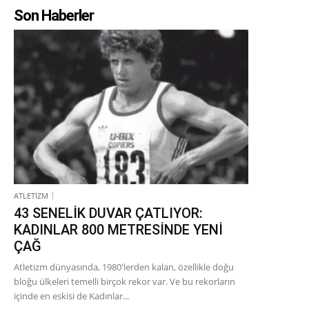
Son Haberler
ATLETİZM
43 SENELİK DUVAR ÇATLIYOR:
KADINLAR 800 METRESİNDE YENİ
ÇAĞ
Atletizm dünyasında, 1980'lerden kalan, özellikle doğu
bloğu ülkeleri temelli birçok rekor var. Ve bu rekorların
içinde en eskisi de Kadınlar...