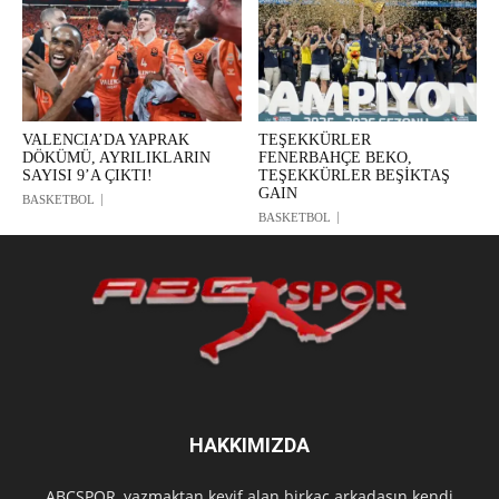
VALENCIA’DA YAPRAK
TEŞEKKÜRLER
DÖKÜMÜ, AYRILIKLARIN
FENERBAHÇE BEKO,
SAYISI 9’A ÇIKTI!
TEŞEKKÜRLER BEŞİKTAŞ
GAIN
BASKETBOL
BASKETBOL
HAKKIMIZDA
ABCSPOR, yazmaktan keyif alan birkaç arkadaşın kendi