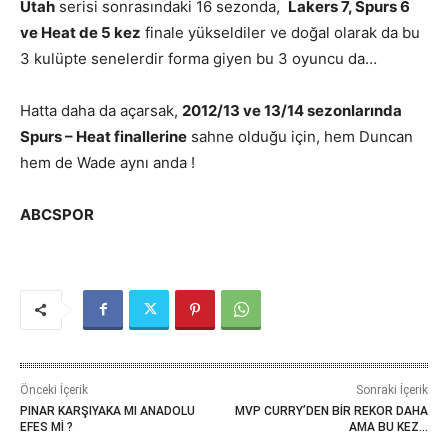
Utah
serisi sonrasındaki 16 sezonda,
Lakers 7, Spurs 6
ve Heat de 5 kez
finale yükseldiler ve doğal olarak da bu
3 kulüpte senelerdir forma giyen bu 3 oyuncu da…
Hatta daha da açarsak,
2012/13 ve 13/14 sezonlarında
Spurs – Heat finallerine
sahne olduğu için, hem Duncan
hem de Wade aynı anda !
ABCSPOR
Önceki İçerik
Sonraki İçerik
PINAR KARŞIYAKA MI ANADOLU
MVP CURRY’DEN BİR REKOR DAHA
EFES Mİ ?
AMA BU KEZ…