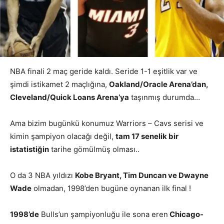
NBA finali 2 maç geride kaldı. Seride 1-1 eşitlik var ve
şimdi istikamet 2 maçlığına,
Oakland/Oracle Arena’dan,
Cleveland/Quick Loans Arena’ya
taşınmış durumda…
Ama bizim bugünkü konumuz Warriors – Cavs serisi ve
kimin şampiyon olacağı değil,
tam 17 senelik bir
istatistiğin
tarihe gömülmüş olması..
O da 3 NBA yıldızı
Kobe Bryant, Tim Duncan ve Dwayne
Wade
olmadan, 1998’den bugüne oynanan ilk final !
1998’de
Bulls’un şampiyonluğu ile sona eren
Chicago-