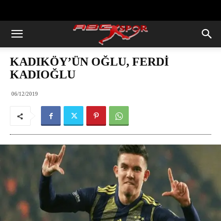
https://abcspor.com/wp-
content/uploads/2020/11/ataturk.jpg
KADIKÖY’ÜN OĞLU, FERDİ
KADIOĞLU
06/12/2019