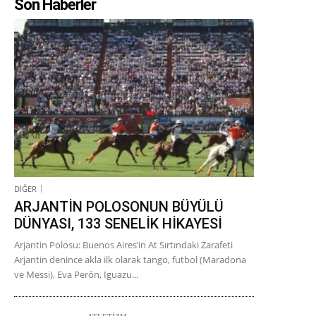
Son Haberler
DİĞER
ARJANTİN POLOSONUN BÜYÜLÜ
DÜNYASI, 133 SENELİK HİKAYESİ
Arjantin Polosu: Buenos Aires’in At Sırtındaki Zarafeti
Arjantin denince akla ilk olarak tango, futbol (Maradona
ve Messi), Eva Perón, Iguazu...