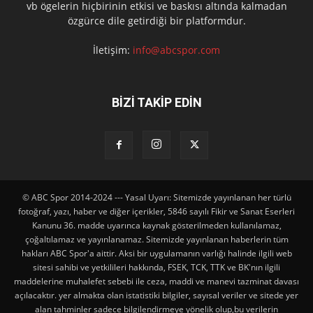
vb ögelerin hiçbirinin etkisi ve baskısı altında kalmadan
özgürce dile getirdiği bir platformdur.
İletişim:
info@abcspor.com
BİZİ TAKİP EDİN
© ABC Spor 2014-2024 --- Yasal Uyarı: Sitemizde yayınlanan her türlü
fotoğraf, yazı, haber ve diğer içerikler, 5846 sayılı Fikir ve Sanat Eserleri
Kanunu 36. madde uyarınca kaynak gösterilmeden kullanılamaz,
çoğaltılamaz ve yayınlanamaz. Sitemizde yayınlanan haberlerin tüm
hakları ABC Spor'a aittir. Aksi bir uygulamanın varlığı halinde ilgili web
sitesi sahibi ve yetkilileri hakkında, FSEK, TCK, TTK ve BK'nın ilgili
maddelerine muhalefet sebebi ile ceza, maddi ve manevi tazminat davası
açılacaktır. yer almakta olan istatistiki bilgiler, sayısal veriler ve sitede yer
alan tahminler sadece bilgilendirmeye yönelik olup,bu verilerin