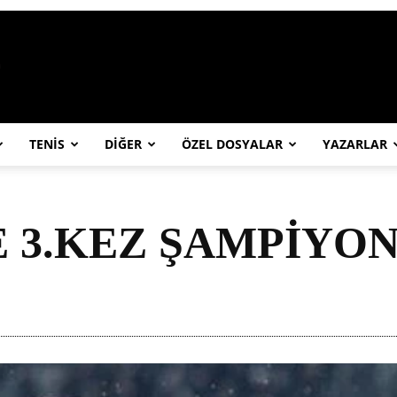
https://abcspor.com/wp-content/uploa
TENİS
DİĞER
ÖZEL DOSYALAR
YAZARLAR
E 3.KEZ ŞAMPİYON