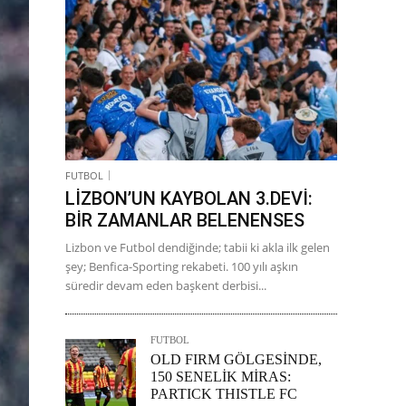
FUTBOL
LİZBON’UN KAYBOLAN 3.DEVİ:
BİR ZAMANLAR BELENENSES
Lizbon ve Futbol dendiğinde; tabii ki akla ilk gelen
şey; Benfica-Sporting rekabeti. 100 yılı aşkın
süredir devam eden başkent derbisi...
FUTBOL
OLD FIRM GÖLGESİNDE,
150 SENELİK MİRAS:
PARTICK THISTLE FC