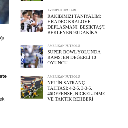
AVRUPA KUPALARI
RAKİBİMİZİ TANIYALIM:
HRADEC KRALOVE
DEPLASMANI, BEŞİKTAŞ’I
BEKLEYEN 90 DAKİKA
ğı
AMERİKAN FUTBOLU
SUPER BOWL YOLUNDA
RAMS: EN DEĞERLİ 10
OYUNCU
ste
AMERİKAN FUTBOLU
NFL’İN SATRANÇ
TAHTASI: 4-2-5, 3-3-5,
46DEFENSE, NICKEL-DIME
rek
VE TAKTİK REHBERİ