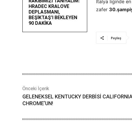
RAKİBİMİZİ TANIYALIM:
İtalya liginde e
HRADEC KRALOVE
zafer
30.şampi
DEPLASMANI,
BEŞİKTAŞ’I BEKLEYEN
90 DAKİKA
Paylaş
Önceki İçerik
GELENEKSEL KENTUCKY DERBİSİ CALIFORNI
CHROME’UN!