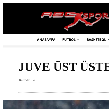
ABC
SPOR
ANASAYFA
FUTBOL
BASKETBOL
JUVE ÜST ÜST
04/05/2014