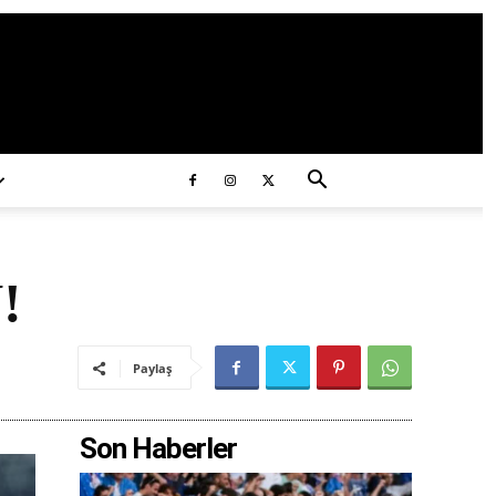
ds/2020/11/ataturk.jpg
!
Paylaş
Son Haberler