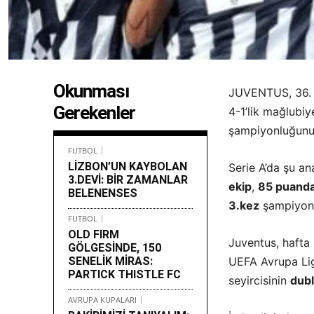
Okunması
JUVENTUS, 36. h
Gerekenler
4-1’lik mağlubi
şampiyonluğunu i
FUTBOL
LİZBON’UN KAYBOLAN
Serie A’da şu a
3.DEVİ: BİR ZAMANLAR
ekip
,
85 puanda
BELENENSES
3.kez
şampiyonl
FUTBOL
OLD FIRM
Juventus, hafta
GÖLGESİNDE, 150
SENELİK MİRAS:
UEFA Avrupa Lig
PARTICK THISTLE FC
seyircisinin
dubl
AVRUPA KUPALARI