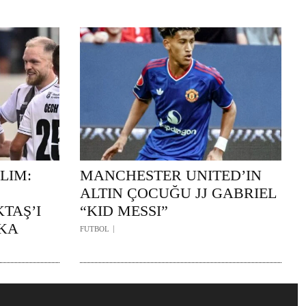
LIM:
MANCHESTER UNITED’IN
ALTIN ÇOCUĞU JJ GABRIEL
TAŞ’I
“KID MESSI”
İKA
FUTBOL