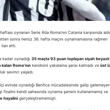
aftası oynanan Serie A’da Roma’nın Catania karşısında aldı
yetten sonra henüz 36. hafta maçını oynamamasına rağmen
lan etti.
na kadar oynadığı
35 maçta 93 puan toplayan siyah beyazlı
 kalan Roma’nın
kendisini yakalama şansı kalmadı ve
üst ü
uk sevinci yaşadı.
 içi evinde oynadığı Benfica mücadelesinde galip gelemeye
i finalini kendi sahasında oynama şansını kullanamamış ve
e hayalini
gerçeleştirememişti.