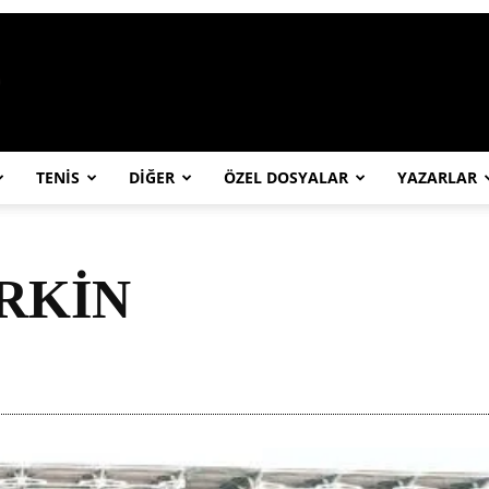
https://abcspor.com/wp-content/uploa
TENİS
DİĞER
ÖZEL DOSYALAR
YAZARLAR
İRKİN