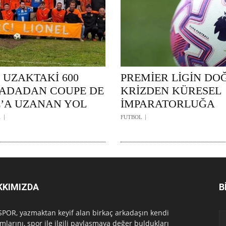
 UZAKTAKİ 600
PREMİER LİGİN DO
K ADADAN COUPE DE
KRİZDEN KÜRESEL
’A UZANAN YOL
İMPARATORLUĞA
1
FUTBOL
KKIMIZDA
B
POR, yazmaktan keyif alan birkaç arkadaşın kendi
mlarını, spor ile ilgili paylaşmaya değer buldukları