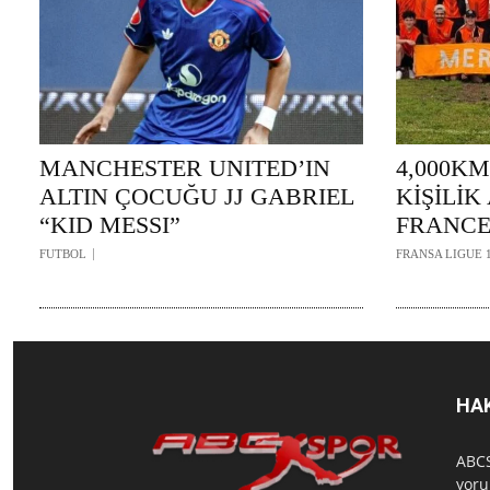
MANCHESTER UNITED’IN
4,000KM
ALTIN ÇOCUĞU JJ GABRIEL
KİŞİLİ
“KID MESSI”
FRANCE
FUTBOL
FRANSA LIGUE 
HA
ABCS
yoru