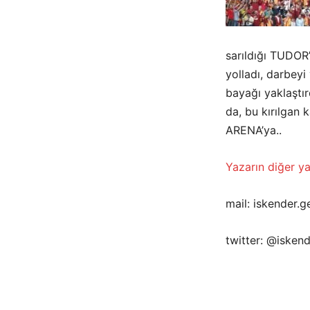
sarıldığı TUDOR
yolladı, darbeyi
bayağı yaklaşt
da, bu kırılgan
ARENA’ya..
Yazarın diğer yaz
mail: iskender
twitter: @isken