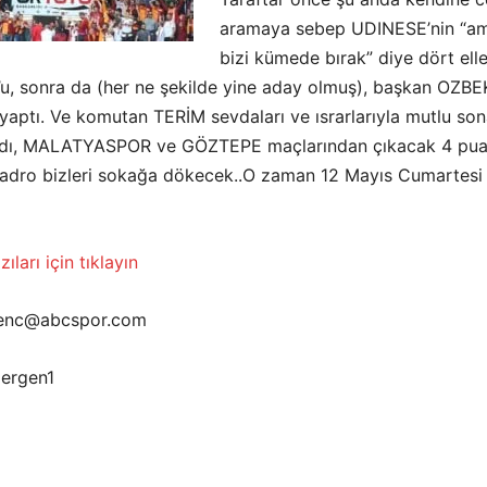
aramaya sebep UDINESE’nin “a
bizi kümede bırak” diye dört ell
’u, sonra da (her ne şekilde yine aday olmuş), başkan OZBEK
 yaptı. Ve komutan TERİM sevdaları ve ısrarlarıyla mutlu so
ırdı, MALATYASPOR ve GÖZTEPE maçlarından çıkacak 4 pua
 kadro bizleri sokağa dökecek..O zaman 12 Mayıs Cumartesi
ıları için tıklayın
.genc@abcspor.com
dergen1