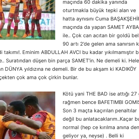
maçında 60 dakika yanında
oturtmakla büyük tepki alan ve
hatta aynısını Cuma BAŞAKŞEHİ
maçında da yapan SAMET AYB
ile.. Çok can acıtan bir goldü bel
90 artı 2’de gelen ama sanırsın k
di takımı!. Eminim ABDULLAH AVCI bu kadar yıkılmamıştır 
le.. Suratından düşen bin parça SAMET’in. Ne demeli ki. Hel
an DÜNYA yıldızına ne demeli. Bir de bu akşam ki KADIKÖY
ekten çok ama çok çirkin bunlar.
Kötü yani THE BAD ise attığı 27
rağmen bence BAFETIMBI GOMI
Son 3 maçta kaçırılan penaltılar
değil bu anlatacaklarım..Kaçar b
normal (hep ce kırılma anına de
geliyor ya, neyse) . Belli ki