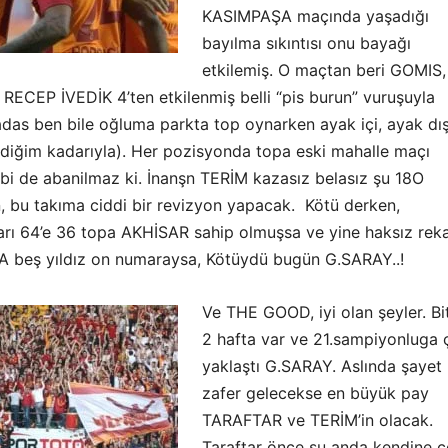
KASIMPAŞA maçında yaşadığı
bayılma sıkıntısı onu bayağı
etkilemiş. O maçtan beri GOMIS,
il RECEP İVEDİK 4’ten etkilenmiş belli “pis burun” vuruşuyla
as ben bile oğluma parkta top oynarken ayak içi, ayak dış
ldiğim kadarıyla). Her pozisyonda topa eski mahalle maçı
ibi de abanilmaz ki. İnanşn TERİM kazasız belasız şu 18O
n, bu takıma ciddi bir revizyon yapacak. Kötü derken,
arı 64’e 36 topa AKHİSAR sahip olmuşsa ve yine haksız rek
 beş yıldız on numaraysa, Kötüydü bugün G.SARAY..!
Ve THE GOOD, iyi olan şeyler. Bi
2 hafta var ve 21.sampiyonluga 
yaklaştı G.SARAY. Aslında şayet
zafer gelecekse en büyük pay
TARAFTAR ve TERİM’in olacak.
Taraftar önce şu anda kendine ce