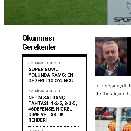
Okunması
Gerekenler
AMERİKAN FUTBOLU
SUPER BOWL
YOLUNDA RAMS: EN
DEĞERLİ 10 OYUNCU
bile efsaneydi.
AMERİKAN FUTBOLU
de “bu akşam ha
NFL’İN SATRANÇ
TAHTASI: 4-2-5, 3-3-5,
46DEFENSE, NICKEL-
DIME VE TAKTİK
REHBERİ
FUTBOL