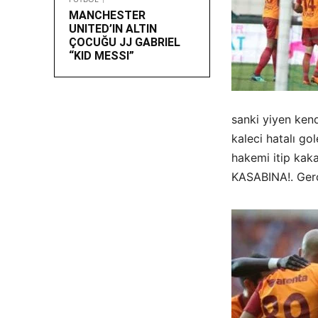
MANCHESTER
UNITED’IN ALTIN
ÇOCUĞU JJ GABRIEL
“KID MESSI”
sanki yiyen ken
kaleci hatalı go
hakemi itip kak
KASABINA!. Gerç