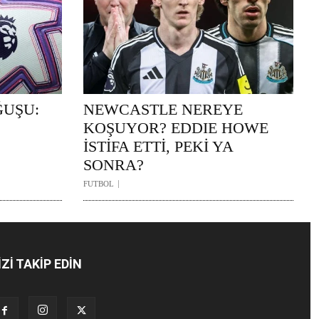
ĞUŞU:
NEWCASTLE NEREYE
KOŞUYOR? EDDIE HOWE
İSTİFA ETTİ, PEKİ YA
SONRA?
FUTBOL
İZİ TAKİP EDİN