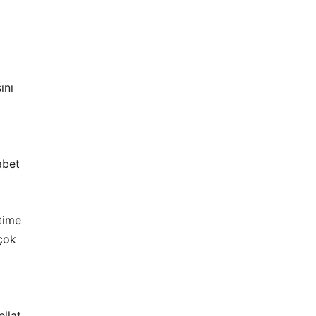
ını
abet
time
çok
llat