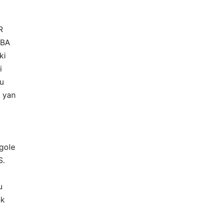
R
ABA
ki
i
bu
e yan
 gole
S.
u
nk