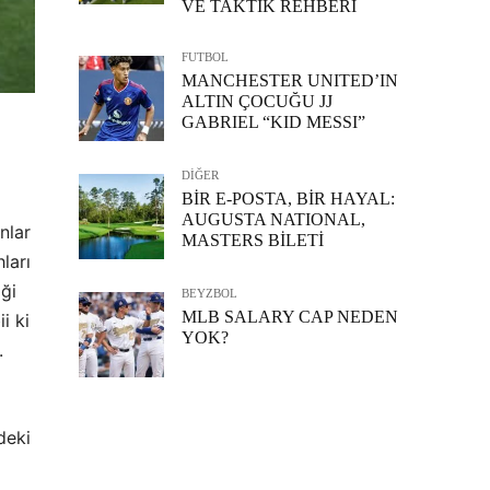
VE TAKTİK REHBERİ
FUTBOL
MANCHESTER UNITED’IN
ALTIN ÇOCUĞU JJ
GABRIEL “KID MESSI”
DİĞER
BİR E-POSTA, BİR HAYAL:
AUGUSTA NATIONAL,
nlar
MASTERS BİLETİ
ları
ği
BEYZBOL
MLB SALARY CAP NEDEN
i ki
YOK?
.
deki