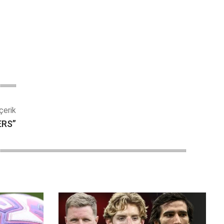
çerik
ERS”