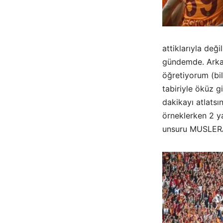
attiklarıyla değ
gündemde. Arkad
öğretiyorum (bi
tabiriyle öküz g
dakikayı atlatsı
örneklerken 2 y
unsuru MUSLERA