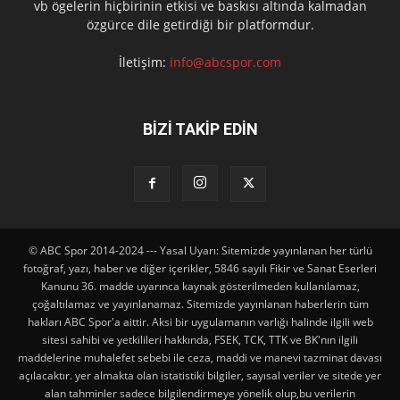
vb ögelerin hiçbirinin etkisi ve baskısı altında kalmadan
özgürce dile getirdiği bir platformdur.
İletişim:
info@abcspor.com
BİZİ TAKİP EDİN
© ABC Spor 2014-2024 --- Yasal Uyarı: Sitemizde yayınlanan her türlü
fotoğraf, yazı, haber ve diğer içerikler, 5846 sayılı Fikir ve Sanat Eserleri
Kanunu 36. madde uyarınca kaynak gösterilmeden kullanılamaz,
çoğaltılamaz ve yayınlanamaz. Sitemizde yayınlanan haberlerin tüm
hakları ABC Spor'a aittir. Aksi bir uygulamanın varlığı halinde ilgili web
sitesi sahibi ve yetkilileri hakkında, FSEK, TCK, TTK ve BK'nın ilgili
maddelerine muhalefet sebebi ile ceza, maddi ve manevi tazminat davası
açılacaktır. yer almakta olan istatistiki bilgiler, sayısal veriler ve sitede yer
alan tahminler sadece bilgilendirmeye yönelik olup,bu verilerin