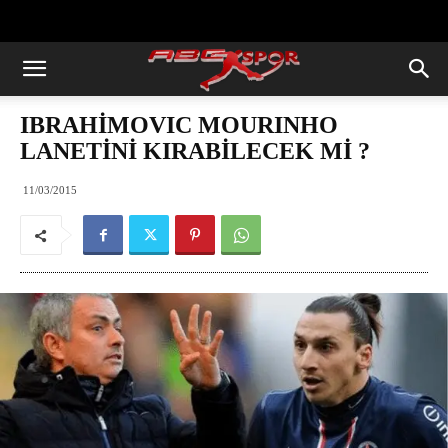
https://abcspor.com/wp-
content/uploads/2020/11/ataturk.jpg
IBRAHİMOVIC MOURINHO
LANETİNİ KIRABİLECEK Mİ ?
11/03/2015