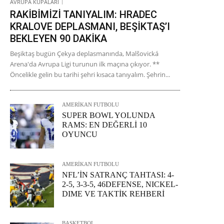
AVRUPA KUPALARI
RAKİBİMİZİ TANIYALIM: HRADEC
KRALOVE DEPLASMANI, BEŞİKTAŞ’I
BEKLEYEN 90 DAKİKA
Beşiktaş bugün Çekya deplasmanında, Malšovická
Arena'da Avrupa Ligi turunun ilk maçına çıkıyor. **
Öncelikle gelin bu tarihi şehri kısaca tanıyalım. Şehrin...
AMERİKAN FUTBOLU
SUPER BOWL YOLUNDA
RAMS: EN DEĞERLİ 10
OYUNCU
AMERİKAN FUTBOLU
NFL’İN SATRANÇ TAHTASI: 4-
2-5, 3-3-5, 46DEFENSE, NICKEL-
DIME VE TAKTİK REHBERİ
BASKETBOL