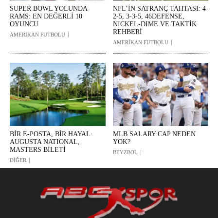
SUPER BOWL YOLUNDA
NFL’İN SATRANÇ TAHTASI: 4-
RAMS: EN DEĞERLİ 10
2-5, 3-3-5, 46DEFENSE,
OYUNCU
NICKEL-DIME VE TAKTİK
REHBERİ
AMERİKAN FUTBOLU
AMERİKAN FUTBOLU
BİR E-POSTA, BİR HAYAL:
MLB SALARY CAP NEDEN
AUGUSTA NATIONAL,
YOK?
MASTERS BİLETİ
BEYZBOL
DİĞER