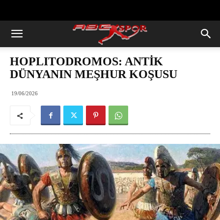
https://abcspor.com/wp-
content/uploads/2020/11/ataturk.jpg
HOPLITODROMOS: ANTİK
DÜNYANIN MEŞHUR KOŞUSU
19/06/2026