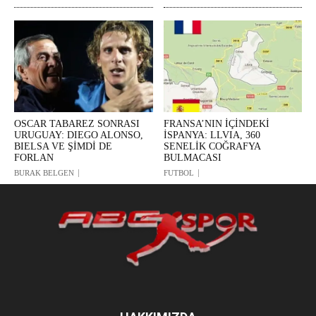
OSCAR TABAREZ SONRASI
FRANSA’NIN İÇİNDEKİ
URUGUAY: DIEGO ALONSO,
İSPANYA: LLVIA, 360
BIELSA VE ŞİMDİ DE
SENELİK COĞRAFYA
FORLAN
BULMACASI
BURAK BELGEN
FUTBOL