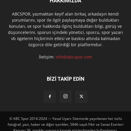
HAKKIMIZDA
ABCSPOR, yazmaktan keyif alan birkaç arkadaşın kendi
yorumlarını, spor ile ilgili paylaşmaya değer buldukları
konuları, ve spor hakkında ilginç buldukları bilgi, görüş ve
düşüncelerini, sporun içindeki yönetici, sporcu, spor yazarı
vb ögelerin hiçbirinin etkisi ve baskısı altında kalmadan
özgürce dile getirdiği bir platformdur.
İletişim:
info@abcspor.com
BİZİ TAKİP EDİN
© ABC Spor 2014-2024 --- Yasal Uyarı: Sitemizde yayınlanan her türlü
fotoğraf, yazı, haber ve diğer içerikler, 5846 sayılı Fikir ve Sanat Eserleri
Kanunu 36. madde uyarınca kaynak gösterilmeden kullanılamaz,