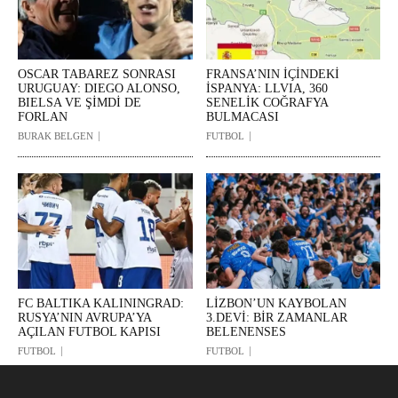
OSCAR TABAREZ SONRASI
FRANSA’NIN İÇİNDEKİ
URUGUAY: DIEGO ALONSO,
İSPANYA: LLVIA, 360
BIELSA VE ŞİMDİ DE
SENELİK COĞRAFYA
FORLAN
BULMACASI
BURAK BELGEN
FUTBOL
FC BALTIKA KALININGRAD:
LİZBON’UN KAYBOLAN
RUSYA’NIN AVRUPA’YA
3.DEVİ: BİR ZAMANLAR
AÇILAN FUTBOL KAPISI
BELENENSES
FUTBOL
FUTBOL