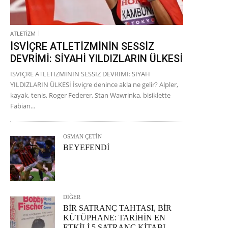
ATLETİZM
İSVİÇRE ATLETİZMİNİN SESSİZ
DEVRİMİ: SİYAHİ YILDIZLARIN ÜLKESİ
İSVİÇRE ATLETİZMİNİN SESSİZ DEVRİMİ: SİYAH
YILDIZLARIN ÜLKESİ İsviçre denince akla ne gelir? Alpler,
kayak, tenis, Roger Federer, Stan Wawrinka, bisiklette
Fabian...
OSMAN ÇETİN
BEYEFENDİ
DİĞER
BİR SATRANÇ TAHTASI, BİR
KÜTÜPHANE: TARİHİN EN
ETKİLİ 5 SATRANÇ KİTABI