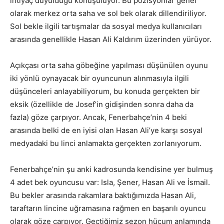
ihtiyaç duyulduğu konuşuluyor. Bu pozisyonlar genel
olarak merkez orta saha ve sol bek olarak dillendiriliyor.
Sol bekle ilgili tartışmalar da sosyal medya kullanıcıları
arasında genellikle Hasan Ali Kaldırım üzerinden yürüyor.
Açıkçası orta saha göbeğine yapılması düşünülen oyunu
iki yönlü oynayacak bir oyuncunun alınmasıyla ilgili
düşünceleri anlayabiliyorum, bu konuda gerçekten bir
eksik (özellikle de Josef’in gidişinden sonra daha da
fazla) göze çarpıyor. Ancak, Fenerbahçe’nin 4 beki
arasında belki de en iyisi olan Hasan Ali’ye karşı sosyal
medyadaki bu linci anlamakta gerçekten zorlanıyorum.
Fenerbahçe’nin şu anki kadrosunda kendisine yer bulmuş
4 adet bek oyuncusu var: Isla, Şener, Hasan Ali ve İsmail.
Bu bekler arasında rakamlara baktığımızda Hasan Ali,
taraftarın lincine uğramasına rağmen en başarılı oyuncu
olarak göze çarpıyor. Geçtiğimiz sezon hücum anlamında