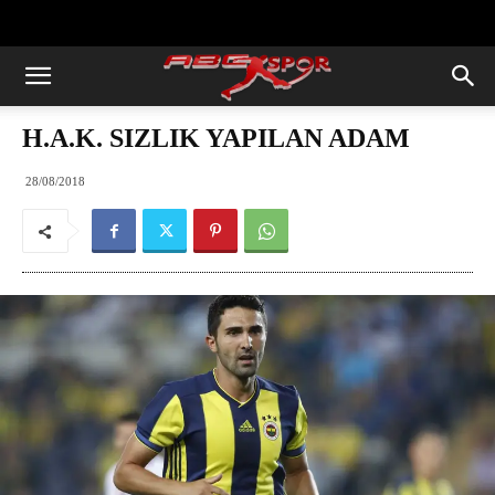
https://abcspor.com/wp-
content/uploads/2020/11/ataturk.jpg
H.A.K. SIZLIK YAPILAN ADAM
28/08/2018