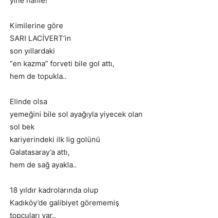
yine nafile!
Kimilerine göre
SARI LACİVERT’in
son yıllardaki
“en kazma” forveti bile gol attı,
hem de topukla..
Elinde olsa
yemeğini bile sol ayağıyla yiyecek olan
sol bek
kariyerindeki ilk lig golünü
Galatasaray’a attı,
hem de sağ ayakla..
18 yıldır kadrolarında olup
Kadıköy’de galibiyet görememiş
topçuları var..