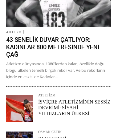
ATLETİZM
43 SENELİK DUVAR ÇATLIYOR:
KADINLAR 800 METRESİNDE YENİ
ÇAĞ
Atletizm dünyasında, 1980'lerden kalan, özellikle doğu
bloğu ülkeleri temelli birçok rekor var. Ve bu rekorların
içinde en eskisi de Kadınlar...
ATLETİZM
İSVİÇRE ATLETİZMİNİN SESSİZ
DEVRİMİ: SİYAHİ
YILDIZLARIN ÜLKESİ
OSMAN ÇETİN