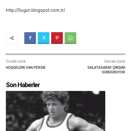
http://5ugur.blogspot.com.tr/
Önceki İçerik
Sonraki İçerik
HOŞGELDİN VAN PERSIE
GALATASARAY ÇIKIŞINI
SÜRDÜRÜYOR
Son Haberler