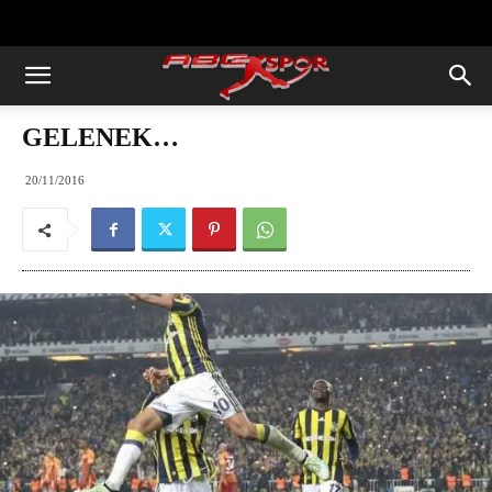
https://abcspor.com/wp-
content/uploads/2020/11/ataturk.jpg
GELENEK…
20/11/2016