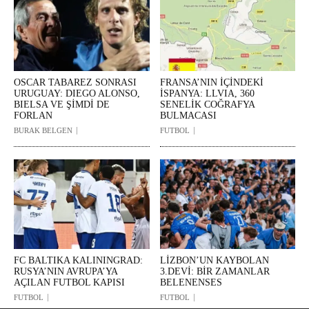
OSCAR TABAREZ SONRASI
FRANSA’NIN İÇİNDEKİ
URUGUAY: DIEGO ALONSO,
İSPANYA: LLVIA, 360
BIELSA VE ŞİMDİ DE
SENELİK COĞRAFYA
FORLAN
BULMACASI
BURAK BELGEN
FUTBOL
FC BALTIKA KALININGRAD:
LİZBON’UN KAYBOLAN
RUSYA’NIN AVRUPA’YA
3.DEVİ: BİR ZAMANLAR
AÇILAN FUTBOL KAPISI
BELENENSES
FUTBOL
FUTBOL