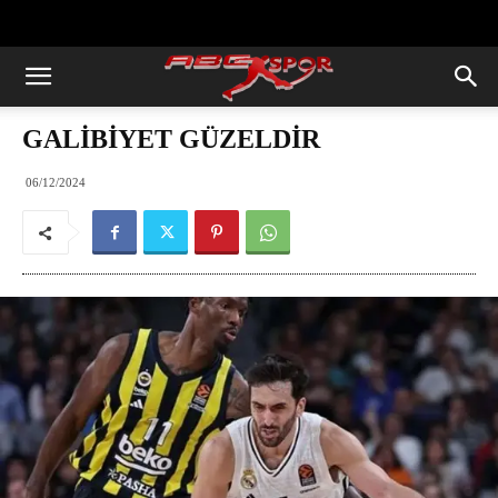
https://abcspor.com/wp-
content/uploads/2020/11/ataturk.jpg
GALİBİYET GÜZELDİR
06/12/2024