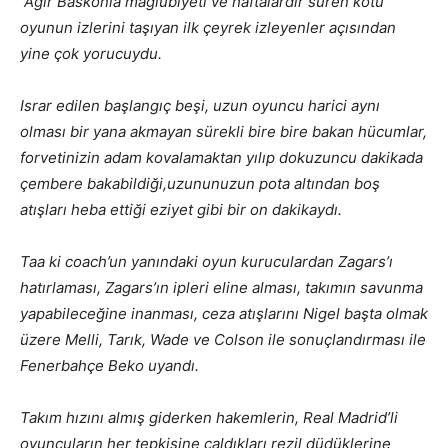
Ağır Baskonia mağlubiyeti ve haftalardır süren kötü
oyunun izlerini taşıyan ilk çeyrek izleyenler açısından
yine çok yorucuydu.
Israr edilen başlangıç beşi, uzun oyuncu harici aynı
olması bir yana akmayan sürekli bire bire bakan hücumlar,
forvetinizin adam kovalamaktan yılıp dokuzuncu dakikada
çembere bakabildiği,uzununuzun pota altından boş
atışları heba ettiği eziyet gibi bir on dakikaydı.
Taa ki coach’un yanındaki oyun kuruculardan Zagars’ı
hatırlaması, Zagars’ın ipleri eline alması, takımın savunma
yapabileceğine inanması, ceza atışlarını Nigel başta olmak
üzere Melli, Tarık, Wade ve Colson ile sonuçlandırması ile
Fenerbahçe Beko uyandı.
Takım hızını almış giderken hakemlerin, Real Madrid’li
oyuncuların her tepkisine çaldıkları rezil düdüklerine