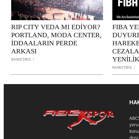
RIP CITY VEDA MI EDİYOR?
FIBA Y
PORTLAND, MODA CENTER,
DUYURD
İDDAALARIN PERDE
HAREKE
ARKASI
CEZAL
YENİLİ
BASKETBOL
BASKETBOL
HA
ABCS
yoru
konu
düşü