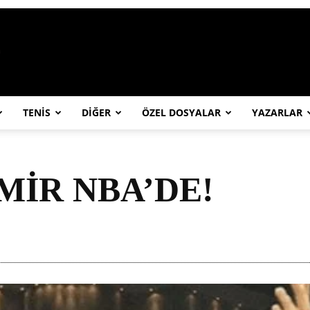
https://abcspor.com/wp-content/uploa
TENİS
DİĞER
ÖZEL DOSYALAR
YAZARLAR
İR NBA’DE!