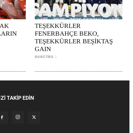
RAK
TEŞEKKÜRLER
LARIN
FENERBAHÇE BEKO,
TEŞEKKÜRLER BEŞİKTAŞ
GAIN
BASKETBOL
İZİ TAKİP EDİN