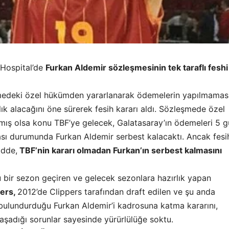
 Hospital’de
Furkan Aldemir sözleşmesinin tek taraflı feshi 
medeki özel hükümden yararlanarak ödemelerin yapılmamas
k alacağını öne sürerek fesih kararı aldı. Sözleşmede özel
ş olsa konu TBF’ye gelecek, Galatasaray’ın ödemeleri 5 g
ı durumunda Furkan Aldemir serbest kalacaktı. Ancak fesi
dde,
TBF’nin kararı olmadan Furkan’ın serbest kalmasını
 bir sezon geçiren ve gelecek sezonlara hazırlık yapan
’ers,
2012’de Clippers tarafından draft edilen ve şu anda
 bulundurduğu Furkan Aldemir’i kadrosuna katma kararını,
aşadığı sorunlar sayesinde yürürlülüğe soktu.