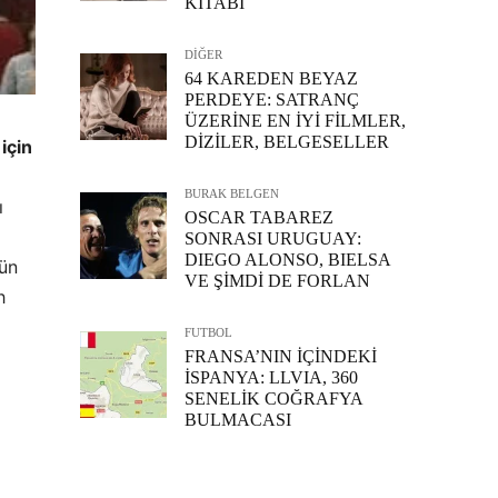
KİTABI
DİĞER
64 KAREDEN BEYAZ
PERDEYE: SATRANÇ
ÜZERİNE EN İYİ FİLMLER,
DİZİLER, BELGESELLER
için
BURAK BELGEN
ı
OSCAR TABAREZ
SONRASI URUGUAY:
DIEGO ALONSO, BIELSA
ün
VE ŞİMDİ DE FORLAN
h
FUTBOL
FRANSA’NIN İÇİNDEKİ
İSPANYA: LLVIA, 360
SENELİK COĞRAFYA
BULMACASI