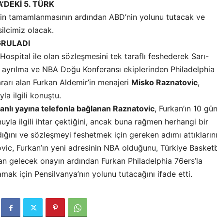
’DEKİ 5. TÜRK
rin tamamlanmasının ardından ABD’nin yolunu tutacak ve
ilcimiz olacak.
ĞRULADI
Hospital ile olan sözleşmesini tek taraflı feshederek Sarı-
en ayrılma ve NBA Doğu Konferansı ekiplerinden Philadelphia
rarı alan Furkan Aldemir’in menajeri
Misko Raznatovic
,
yla ilgili konuştu.
anlı yayına telefonla bağlanan Raznatovic
, Furkan’ın 10 gü
yla ilgili ihtar çektiğini, ancak buna rağmen herhangi bir
ğını ve sözleşmeyi feshetmek için gereken adımı attıkların
ovic, Furkan’ın yeni adresinin NBA olduğunu, Türkiye Basket
n gelecek onayın ardından Furkan Philadelphia 76ers’la
ak için Pensilvanya’nın yolunu tutacağını ifade etti.