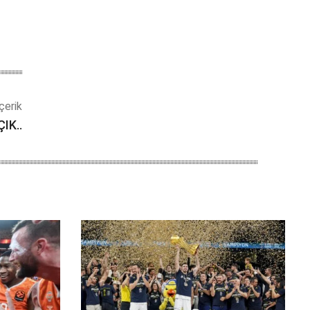
çerik
IK..