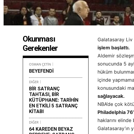
Okunması
Galatasaray Liv
Gerekenler
işlem başlattı.
Aldemir sözleş
sonucunda 5 aylı
OSMAN ÇETİN
BEYEFENDİ
hüküm bulunmamı
içinde yapmamas
DİĞER
konusundaki ma
BİR SATRANÇ
TAHTASI, BİR
sağlayacak.
KÜTÜPHANE: TARİHİN
NBA’de çok kötü
EN ETKİLİ 5 SATRANÇ
KİTABI
Philadelphia 76
haklarını elinde
DİĞER
Galatasaray’ın y
64 KAREDEN BEYAZ