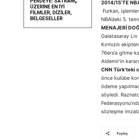
PERDEYE: SATRANÇ
2014/15’TE NBA
ÜZERİNE EN İYİ
Furkan, işlemle
FİLMLER, DİZİLER,
BELGESELLER
NBA’deki 5. tems
MENAJERİ DO
Galatasaray Liv 
Kırmızılı ekipt
76ers’a gitme ka
Aldemir’in kararı
CNN Türk’teki c
önce kulübe konu
ödeme yapılmadı
söyledi. Raznat
Federasyonu’nda
sözleşme imzalam
Paylaş