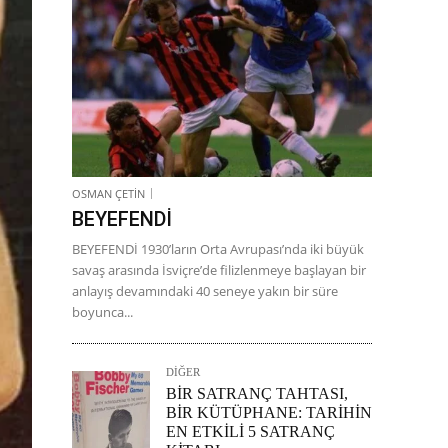
OSMAN ÇETİN
BEYEFENDİ
BEYEFENDİ 1930’ların Orta Avrupası’nda iki büyük
savaş arasında İsviçre’de filizlenmeye başlayan bir
anlayış devamındaki 40 seneye yakın bir süre
boyunca...
DİĞER
BİR SATRANÇ TAHTASI,
BİR KÜTÜPHANE: TARİHİN
EN ETKİLİ 5 SATRANÇ