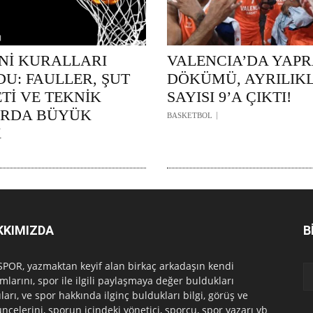
ENİ KURALLARI
VALENCIA’DA YAP
U: FAULLER, ŞUT
DÖKÜMÜ, AYRILIK
Tİ VE TEKNİK
SAYISI 9’A ÇIKTI!
ARDA BÜYÜK
BASKETBOL
K
KKIMIZDA
B
POR, yazmaktan keyif alan birkaç arkadaşın kendi
mlarını, spor ile ilgili paylaşmaya değer buldukları
ları, ve spor hakkında ilginç buldukları bilgi, görüş ve
ncelerini, sporun içindeki yönetici, sporcu, spor yazarı vb