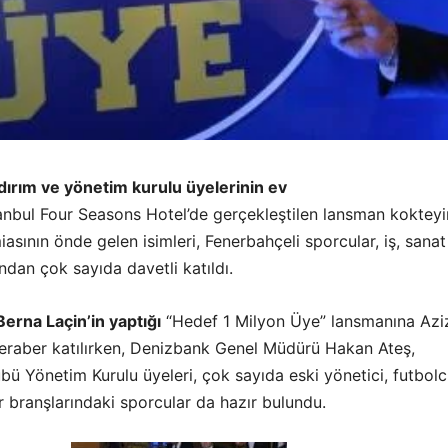
dırım ve yönetim kurulu üyelerinin ev
anbul Four Seasons Hotel’de gerçekleştilen lansman koktey
sının önde gelen isimleri, Fenerbahçeli sporcular, iş, sanat
dan çok sayıda davetli katıldı.
rna Laçin’in yaptığı
“Hedef 1 Milyon Üye” lansmanına Azi
 beraber katılırken, Denizbank Genel Müdürü Hakan Ateş,
ü Yönetim Kurulu üyeleri, çok sayıda eski yönetici, futbolc
 branşlarındaki sporcular da hazır bulundu.