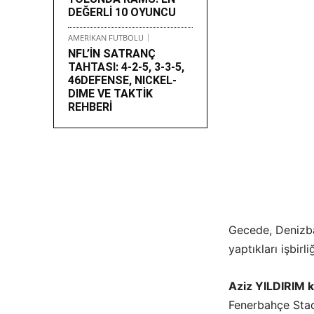
DEĞERLİ 10 OYUNCU
AMERİKAN FUTBOLU
NFL’İN SATRANÇ
TAHTASI: 4-2-5, 3-3-5,
46DEFENSE, NICKEL-
DIME VE TAKTİK
REHBERİ
Gecede, Denizba
yaptıkları işbirl
Aziz YILDIRIM 
Fenerbahçe Stadı