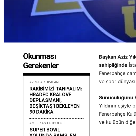
Okunması
Başkan Aziz Yıl
Gerekenler
sahipliğinde
İst
Fenerbahçe camia
ve spor dünyasın
AVRUPA KUPALARI
RAKİBİMİZİ TANIYALIM:
HRADEC KRALOVE
Sunuculuğunu Be
DEPLASMANI,
Yıldırım eşiyle
BEŞİKTAŞ’I BEKLEYEN
90 DAKİKA
Fenerbahçe Kulüb
ve kulübün diğer
AMERİKAN FUTBOLU
SUPER BOWL
YOLUNDA RAMS: EN