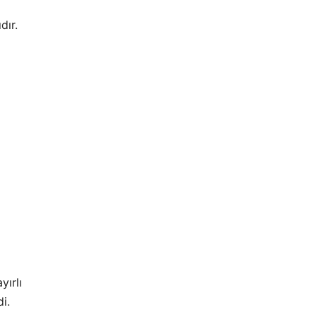
dır.
ırlı
i.