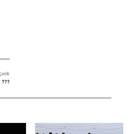
çerik
 ???