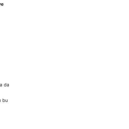
ve
ya da
ı bu