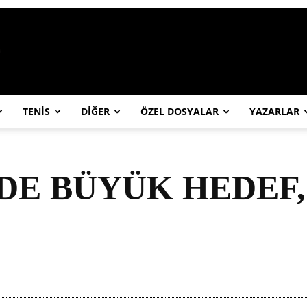
https://abcspor.com/wp-content/uploa
TENİS
DİĞER
ÖZEL DOSYALAR
YAZARLAR
E BÜYÜK HEDEF,