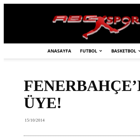
ABC
SPOR
ANASAYFA
FUTBOL
BASKETBOL
FENERBAHÇE’D
ÜYE!
15/10/2014