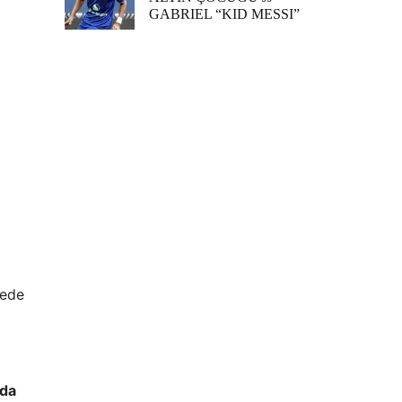
GABRIEL “KID MESSI”
jede
ada