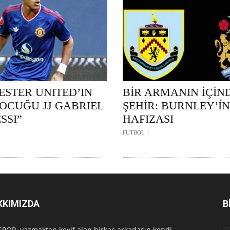
STER UNITED’IN
BİR ARMANIN İÇİN
ÇOCUĞU JJ GABRIEL
ŞEHİR: BURNLEY’ÍN
SSI”
HAFIZASI
FUTBOL
KKIMIZDA
B
POR, yazmaktan keyif alan birkaç arkadaşın kendi