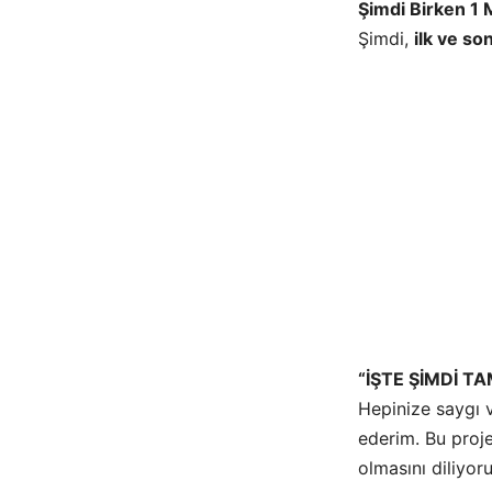
Şimdi Birken 1 
Şimdi,
ilk ve so
“İŞTE ŞİMDİ T
Hepinize saygı v
ederim. Bu proj
olmasını diliyor