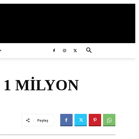
ds/2020/11/ataturk.jpg
 1 MİLYON
Paylaş