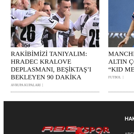
RAKİBİMİZİ TANIYALIM:
MANCHE
HRADEC KRALOVE
ALTIN 
DEPLASMANI, BEŞİKTAŞ’I
“KID ME
BEKLEYEN 90 DAKİKA
FUTBOL
AVRUPA KUPALARI
HA
ABCS