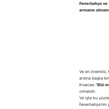
Fenerbahçe ve T
armanın olmama
Ve en önemlisi,
ardına başka bi
Kısacası
“Bizi o
olmalıdır.
Ve işte bu yüzd
Fenerbahçe’nin y