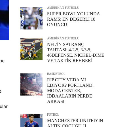
AMERİKAN FUTBOLU
SUPER BOWL YOLUNDA
RAMS: EN DEĞERLİ 10
OYUNCU
AMERİKAN FUTBOLU
NFL’İN SATRANÇ
TAHTASI: 4-2-5, 3-3-5,
46DEFENSE, NICKEL-DIME
ine
VE TAKTİK REHBERİ
BASKETBOL
RIP CITY VEDA MI
EDİYOR? PORTLAND,
MODA CENTER,
z
İDDAALARIN PERDE
ARKASI
ular
FUTBOL
MANCHESTER UNITED’IN
ALTIN ÇOCUĞU JJ