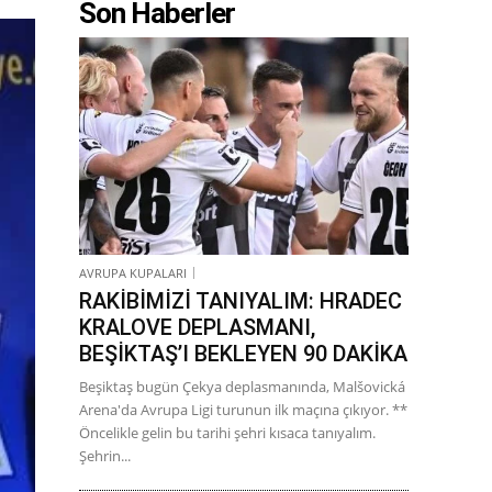
Son Haberler
AVRUPA KUPALARI
RAKİBİMİZİ TANIYALIM: HRADEC
KRALOVE DEPLASMANI,
BEŞİKTAŞ’I BEKLEYEN 90 DAKİKA
Beşiktaş bugün Çekya deplasmanında, Malšovická
Arena'da Avrupa Ligi turunun ilk maçına çıkıyor. **
Öncelikle gelin bu tarihi şehri kısaca tanıyalım.
Şehrin...