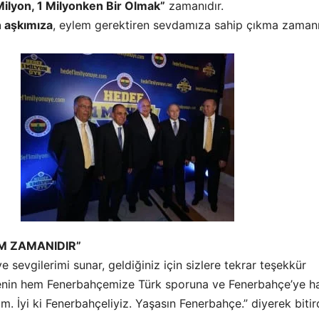
Milyon, 1 Milyonken Bir Olmak”
zamanıdır.
n aşkımıza
, eylem gerektiren sevdamıza sahip çıkma zamanı
AM ZAMANIDIR”
e sevgilerimi sunar, geldiğiniz için sizlere tekrar teşekkür
enin hem Fenerbahçemize Türk sporuna ve Fenerbahçe’ye hay
um. İyi ki Fenerbahçeliyiz. Yaşasın Fenerbahçe.” diyerek bitird