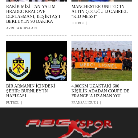
RAKİBİMİZİ TANIYALIM:
MANCHESTER UNITED’IN
HRADEC KRALOVE
ALTIN ÇOCUĞU JJ GABRIEL
DEPLASMANI, BEŞİKTAŞ’I
“KID MESSI”
BEKLEYEN 90 DAKİKA
FUTBOL
AVRUPA KUPALARI
BİR ARMANIN İÇİNDEKİ
4,000KM UZAKTAKİ 600
ŞEHİR: BURNLEY’ÍN
KİŞİLİK ADADAN COUPE DE
HAFIZASI
FRANCE’A UZANAN YOL
FUTBOL
FRANSA LIGUE 1