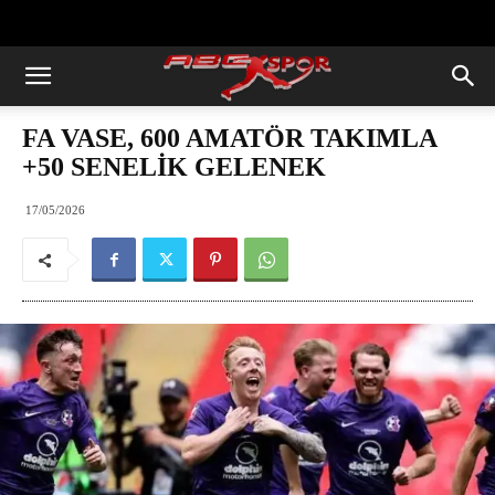
https://abcspor.com/wp-
content/uploads/2020/11/ataturk.jpg
FA VASE, 600 AMATÖR TAKIMLA
+50 SENELİK GELENEK
17/05/2026