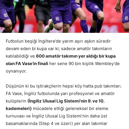
Futbolun beşiği İngiltere’de yarım aşırı aşkın süredir
devam eden bi kupa var ki; sadece amatör takımların
katılabildiği ve
600 amatör takımın yer aldığı bir kupa
olan FA Vase’in finali
her sene 90 bin kişilik Wembley’de
oynanıyor.
Düşünün ki bu iştirakçilerin hepsi köy hatta pub takımları.
FA Vase, İngiliz futbolunda yarı profesyonel ve amatör
kulüplerin
(İngiliz Ulusal Lig Sistemi’nin 9. ve 10.
kademeleri)
mücadele ettiği geleneksel bir eleme
turnuvası ve İngiliz Ulusal Lig Sistemi’nin daha üst
basamaklarında (Step 4 ve üzeri) yer alan takımlar