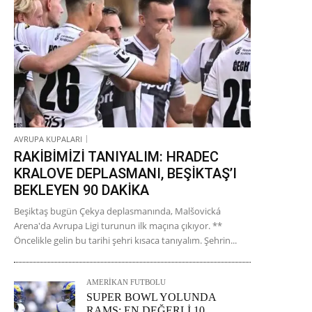
AVRUPA KUPALARI
RAKİBİMİZİ TANIYALIM: HRADEC
KRALOVE DEPLASMANI, BEŞİKTAŞ’I
BEKLEYEN 90 DAKİKA
Beşiktaş bugün Çekya deplasmanında, Malšovická
Arena'da Avrupa Ligi turunun ilk maçına çıkıyor. **
Öncelikle gelin bu tarihi şehri kısaca tanıyalım. Şehrin...
AMERİKAN FUTBOLU
SUPER BOWL YOLUNDA
RAMS: EN DEĞERLİ 10