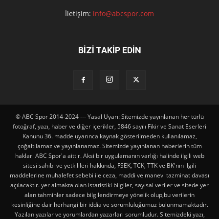
İletişim:
info@abcspor.com
BİZİ TAKİP EDİN
© ABC Spor 2014-2024 --- Yasal Uyarı: Sitemizde yayınlanan her türlü
fotoğraf, yazı, haber ve diğer içerikler, 5846 sayılı Fikir ve Sanat Eserleri
Kanunu 36. madde uyarınca kaynak gösterilmeden kullanılamaz,
çoğaltılamaz ve yayınlanamaz. Sitemizde yayınlanan haberlerin tüm
hakları ABC Spor'a aittir. Aksi bir uygulamanın varlığı halinde ilgili web
sitesi sahibi ve yetkilileri hakkında, FSEK, TCK, TTK ve BK'nın ilgili
maddelerine muhalefet sebebi ile ceza, maddi ve manevi tazminat davası
açılacaktır. yer almakta olan istatistiki bilgiler, sayısal veriler ve sitede yer
alan tahminler sadece bilgilendirmeye yönelik olup,bu verilerin
kesinliğine dair herhangi bir iddia ve sorumluluğumuz bulunmamaktadır.
Yazılan yazılar ve yorumlardan yazarları sorumludur. Sitemizdeki yazı,