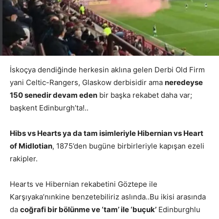
İskoçya dendiğinde herkesin aklına gelen Derbi Old Firm
yani Celtic-Rangers, Glaskow derbisidir ama
neredeyse
150 senedir devam eden
bir başka rekabet daha var;
başkent Edinburgh’ta!..
Hibs vs Hearts ya da tam isimleriyle Hibernian vs Heart
of Midlotian
, 1875’den bugüne birbirleriyle kapışan ezeli
rakipler.
Hearts ve Hibernian rekabetini Göztepe ile
Karşıyaka’nınkine benzetebiliriz aslında..Bu ikisi arasında
da
coğrafi bir bölünme ve ‘tam’ ile ‘buçuk’
Edinburghlu