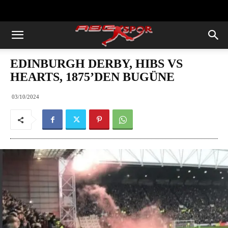
https://abcspor.com/wp-
content/uploads/2020/11/ataturk.jpg
EDINBURGH DERBY, HIBS VS
HEARTS, 1875’DEN BUGÜNE
03/10/2024