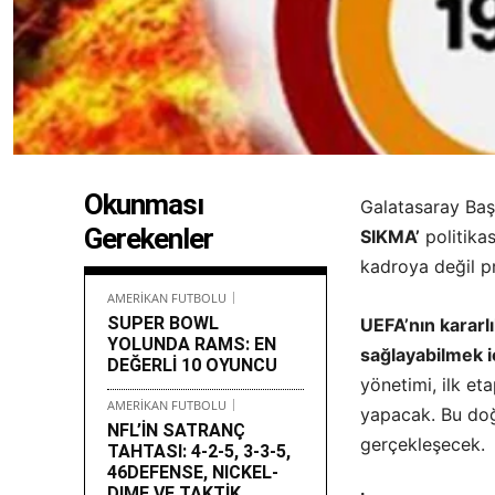
Okunması
Galatasaray Ba
Gerekenler
SIKMA’
politikas
kadroya değil pr
AMERİKAN FUTBOLU
SUPER BOWL
UEFA’nın kararlı
YOLUNDA RAMS: EN
sağlayabilmek i
DEĞERLİ 10 OYUNCU
yönetimi, ilk et
AMERİKAN FUTBOLU
yapacak. Bu doğ
NFL’İN SATRANÇ
gerçekleşecek.
TAHTASI: 4-2-5, 3-3-5,
46DEFENSE, NICKEL-
DIME VE TAKTİK