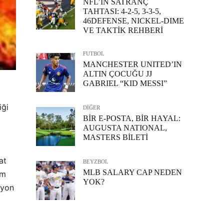
NFL’İN SATRANÇ
TAHTASI: 4-2-5, 3-3-5,
46DEFENSE, NICKEL-DIME
VE TAKTİK REHBERİ
FUTBOL
MANCHESTER UNITED’IN
ALTIN ÇOCUĞU JJ
GABRIEL “KID MESSI”
iği
DİĞER
BİR E-POSTA, BİR HAYAL:
AUGUSTA NATIONAL,
MASTERS BİLETİ
at
BEYZBOL
MLB SALARY CAP NEDEN
im
YOK?
syon