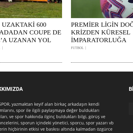
 UZAKTAKİ 600
PREMİER LİGİN DO
K ADADAN COUPE DE
KRİZDEN KÜRESEL
’A UZANAN YOL
İMPARATORLUĞA
1
FUTBOL
KKIMIZDA
B
POR, yazmaktan keyif alan birkaç arkadaşın kendi
mlarını, spor ile ilgili paylaşmaya değer buldukları
ları, ve spor hakkında ilginç buldukları bilgi, görüş ve
ncelerini, sporun içindeki yönetici, sporcu, spor yazarı vb
erin hiçbirinin etkisi ve baskısı altında kalmadan özgürce