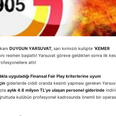
şkanı
DUYGUN YARSUVAT,
sarı kırmızılı kulüpte
‘KEMER
ını resmen başlattı! Yarsuvat göreve geldikten sonra ilk kes
ofesyonellere attı!
lıkla uyguladığı Finansal Fair Play kriterlerine uyum
çin
giderlerde ciddi oranda kesinti yapması gereken Yarsuv
apta
aylık 4.6 milyon TL’ye ulaşan personel giderinde
indir
rultuda kulübün profesyonel kadrosunda önemli bir opera