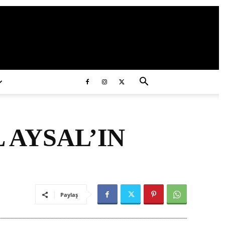
ds/2020/11/ataturk.jpg
 AYSAL’IN
Paylaş