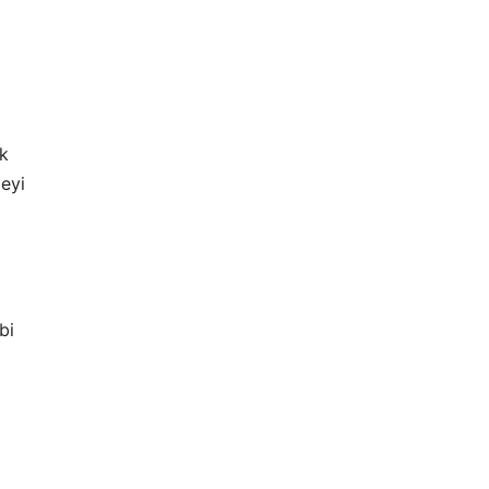
ık
meyi
bi