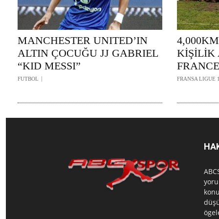
MANCHESTER UNITED’IN
4,000KM
ALTIN ÇOCUĞU JJ GABRIEL
KİŞİLİ
“KID MESSI”
FRANCE
FUTBOL
FRANSA LIGUE 
HA
ABCS
yoru
konu
düşü
ögel