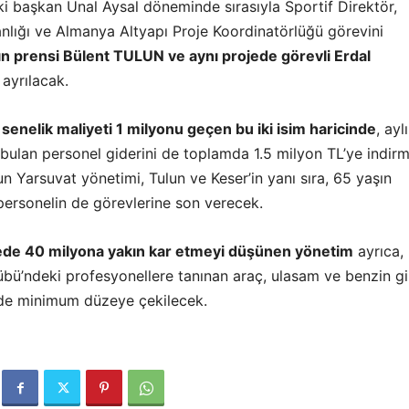
ki başkan Ünal Aysal döneminde sırasıyla Sportif Direktör,
lığı ve Almanya Altyapı Proje Koordinatörlüğü görevini
n prensi Bülent TULUN ve aynı projede görevli Erdal
r ayrılacak.
e
senelik maliyeti 1 milyonu geçen bu iki isim haricinde
, ayl
 bulan personel giderini de toplamda 1.5 milyon TL’ye indir
 Yarsuvat yönetimi, Tulun ve Keser’in yanı sıra, 65 yaşın
personelin de görevlerine son verecek.
de 40 milyona yakın kar etmeyi düşünen yönetim
ayrıca,
übü’ndeki profesyonellere tanınan araç, ulasam ve benzin gi
 de minimum düzeye çekilecek.