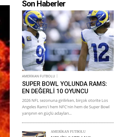
Son Haberler
AMERİKAN FUTBOLU
SUPER BOWL YOLUNDA RAMS:
EN DEĞERLİ 10 OYUNCU
2026 NFL sezonuna girilirken, birçok otorite Los
Angeles Rams'i hem NFC'nin hem de Super Bowl
yarışının en güçlü adayları...
AMERİKAN FUTBOLU