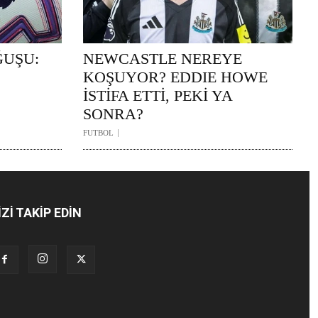
ĞUŞU:
NEWCASTLE NEREYE
KOŞUYOR? EDDIE HOWE
İSTİFA ETTİ, PEKİ YA
SONRA?
FUTBOL
İZİ TAKİP EDİN