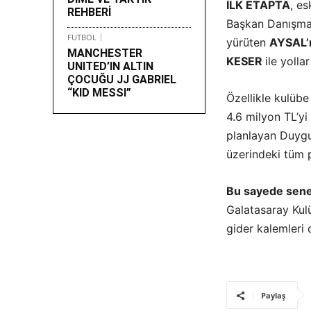
İLK ETAPTA
, es
REHBERİ
Başkan Danışman
FUTBOL
yürüten
AYSAL’ı
MANCHESTER
KESER
ile yolla
UNITED’IN ALTIN
ÇOCUĞU JJ GABRIEL
“KID MESSI”
Özellikle kulüb
4.6 milyon TL’yi
planlayan Duygun
üzerindeki tüm 
Bu sayede sene
Galatasaray Kul
gider kalemleri
Paylaş