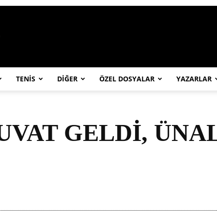
https://abcspor.com/wp-content/uploa
TENİS
DİĞER
ÖZEL DOSYALAR
YAZARLAR
VAT GELDİ, ÜNAL