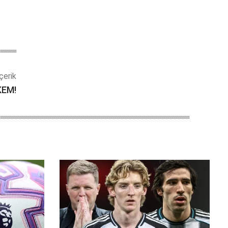
çerik
KEM!