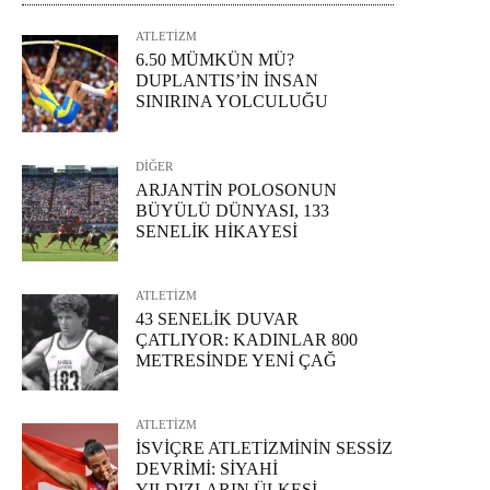
ATLETİZM
6.50 MÜMKÜN MÜ?
DUPLANTIS’İN İNSAN
SINIRINA YOLCULUĞU
DİĞER
ARJANTİN POLOSONUN
BÜYÜLÜ DÜNYASI, 133
SENELİK HİKAYESİ
ATLETİZM
43 SENELİK DUVAR
ÇATLIYOR: KADINLAR 800
METRESİNDE YENİ ÇAĞ
ATLETİZM
İSVİÇRE ATLETİZMİNİN SESSİZ
DEVRİMİ: SİYAHİ
YILDIZLARIN ÜLKESİ