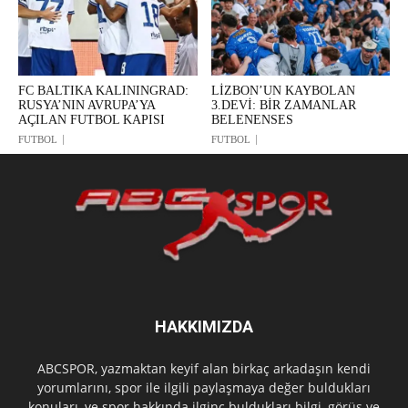
FC BALTIKA KALININGRAD:
LİZBON’UN KAYBOLAN
RUSYA’NIN AVRUPA’YA
3.DEVİ: BİR ZAMANLAR
AÇILAN FUTBOL KAPISI
BELENENSES
FUTBOL
FUTBOL
HAKKIMIZDA
ABCSPOR, yazmaktan keyif alan birkaç arkadaşın kendi
yorumlarını, spor ile ilgili paylaşmaya değer buldukları
konuları, ve spor hakkında ilginç buldukları bilgi, görüş ve