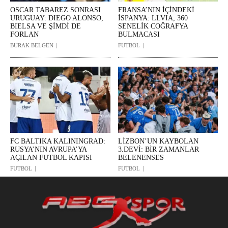
OSCAR TABAREZ SONRASI
FRANSA’NIN İÇİNDEKİ
URUGUAY: DIEGO ALONSO,
İSPANYA: LLVIA, 360
BIELSA VE ŞİMDİ DE
SENELİK COĞRAFYA
FORLAN
BULMACASI
BURAK BELGEN
FUTBOL
FC BALTIKA KALININGRAD:
LİZBON’UN KAYBOLAN
RUSYA’NIN AVRUPA’YA
3.DEVİ: BİR ZAMANLAR
AÇILAN FUTBOL KAPISI
BELENENSES
FUTBOL
FUTBOL