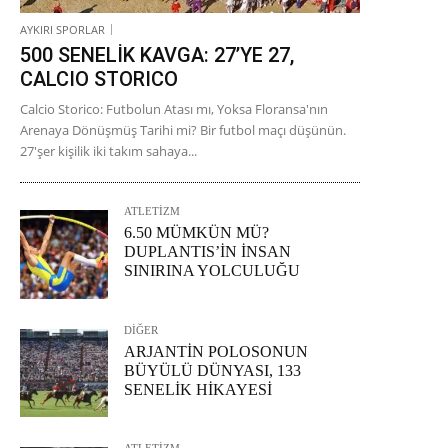
AYKIRI SPORLAR
500 SENELİK KAVGA: 27’YE 27,
CALCIO STORICO
Calcio Storico: Futbolun Atası mı, Yoksa Floransa'nın
Arenaya Dönüşmüş Tarihi mi? Bir futbol maçı düşünün.
27'şer kişilik iki takım sahaya...
ATLETİZM
6.50 MÜMKÜN MÜ?
DUPLANTIS’İN İNSAN
SINIRINA YOLCULUĞU
DİĞER
ARJANTİN POLOSONUN
BÜYÜLÜ DÜNYASI, 133
SENELİK HİKAYESİ
ATLETİZM