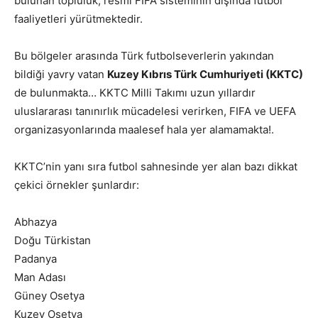
bulunan topluluk, resmi FIFA sisteminin dışında futbol
faaliyetleri yürütmektedir.
Bu bölgeler arasında Türk futbolseverlerin yakından
bildiği yavry vatan
Kuzey Kıbrıs Türk Cumhuriyeti (KKTC)
de bulunmakta… KKTC Milli Takımı uzun yıllardır
uluslararası tanınırlık mücadelesi verirken, FIFA ve UEFA
organizasyonlarında maalesef hala yer alamamakta!.
KKTC’nin yanı sıra futbol sahnesinde yer alan bazı dikkat
çekici örnekler şunlardır:
Abhazya
Doğu Türkistan
Padanya
Man Adası
Güney Osetya
Kuzey Osetya