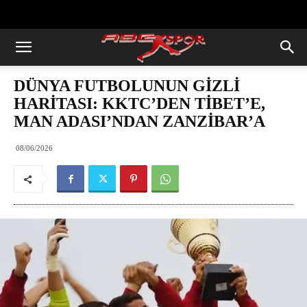
https://abcspor.com/wp-
content/uploads/2020/11/ataturk.jpg
DÜNYA FUTBOLUNUN GİZLİ
HARİTASI: KKTC’DEN TİBET’E,
MAN ADASI’NDAN ZANZİBAR’A
08/06/2026