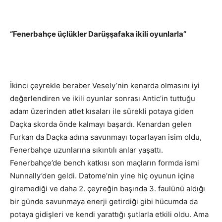
“Fenerbahçe üçlükler Darüşşafaka ikili oyunlarla”
İkinci çeyrekle beraber Vesely’nin kenarda olmasını iyi
değerlendiren ve ikili oyunlar sonrası Antic’in tuttuğu
adam üzerinden atlet kısaları ile sürekli potaya giden
Daçka skorda önde kalmayı başardı. Kenardan gelen
Furkan da Daçka adına savunmayı toparlayan isim oldu,
Fenerbahçe uzunlarına sıkıntılı anlar yaşattı.
Fenerbahçe’de bench katkısı son maçların formda ismi
Nunnally’den geldi. Datome’nin yine hiç oyunun içine
giremediği ve daha 2. çeyreğin başında 3. faulünü aldığı
bir günde savunmaya enerji getirdiği gibi hücumda da
potaya gidişleri ve kendi yarattığı şutlarla etkili oldu. Ama