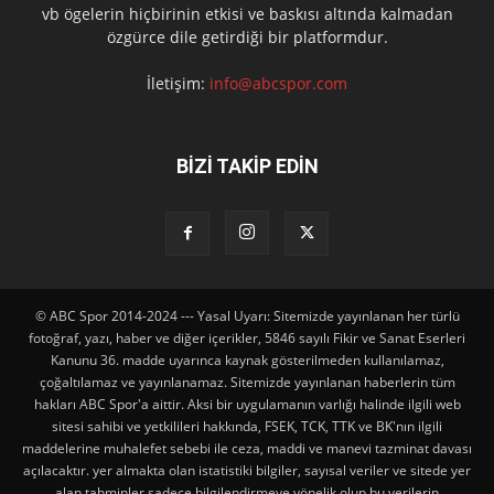
vb ögelerin hiçbirinin etkisi ve baskısı altında kalmadan
özgürce dile getirdiği bir platformdur.
İletişim:
info@abcspor.com
BİZİ TAKİP EDİN
© ABC Spor 2014-2024 --- Yasal Uyarı: Sitemizde yayınlanan her türlü
fotoğraf, yazı, haber ve diğer içerikler, 5846 sayılı Fikir ve Sanat Eserleri
Kanunu 36. madde uyarınca kaynak gösterilmeden kullanılamaz,
çoğaltılamaz ve yayınlanamaz. Sitemizde yayınlanan haberlerin tüm
hakları ABC Spor'a aittir. Aksi bir uygulamanın varlığı halinde ilgili web
sitesi sahibi ve yetkilileri hakkında, FSEK, TCK, TTK ve BK'nın ilgili
maddelerine muhalefet sebebi ile ceza, maddi ve manevi tazminat davası
açılacaktır. yer almakta olan istatistiki bilgiler, sayısal veriler ve sitede yer
alan tahminler sadece bilgilendirmeye yönelik olup,bu verilerin