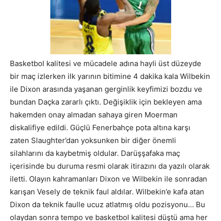
Basketbol kalitesi ve mücadele adına hayli üst düzeyde
bir maç izlerken ilk yarının bitimine 4 dakika kala Wilbekin
ile Dixon arasında yaşanan gerginlik keyfimizi bozdu ve
bundan Daçka zararlı çıktı. Değişiklik için bekleyen ama
hakemden onay almadan sahaya giren Moerman
diskalifiye edildi. Güçlü Fenerbahçe pota altına karşı
zaten Slaughter’dan yoksunken bir diğer önemli
silahlarını da kaybetmiş oldular. Darüşşafaka maç
içerisinde bu duruma resmi olarak itirazını da yazılı olarak
iletti. Olayın kahramanları Dixon ve Wilbekin ile sonradan
karışan Vesely de teknik faul aldılar. Wilbekin’e kafa atan
Dixon da teknik faulle ucuz atlatmış oldu pozisyonu… Bu
olaydan sonra tempo ve basketbol kalitesi düştü ama her