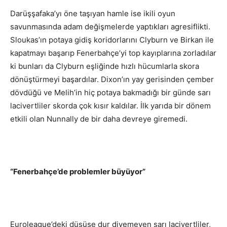
Darüşşafaka’yı öne taşıyan hamle ise ikili oyun
savunmasında adam değişmelerde yaptıkları agresiflikti.
Sloukas’ın potaya gidiş koridorlarını Clyburn ve Birkan ile
kapatmayı başarıp Fenerbahçe’yi top kayıplarına zorladılar
ki bunları da Clyburn eşliğinde hızlı hücumlarla skora
dönüştürmeyi başardılar. Dixon’ın yay gerisinden çember
dövdüğü ve Melih’in hiç potaya bakmadığı bir günde sarı
lacivertliler skorda çok kısır kaldılar. İlk yarıda bir dönem
etkili olan Nunnally de bir daha devreye giremedi.
“Fenerbahçe’de problemler büyüyor”
Euroleague’deki düşüşe dur diyemeyen sarı lacivertliler,