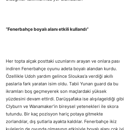
“Fenerbahçe boyalı alanı etkili kullandı”
Her topta alçak posttaki uzunlarını arayan ve onlara pası
indiren Fenerbahçe oyunu adeta boyalı alandan kurdu.
Özellikle Udoh yardım gelince Sloukas’a verdiği akıllı
paslarla fark yaratan isim oldu. Tabii Yunan guard da bu
ikramları boş geçmeyerek son maçlardaki yüksek
yüzdesini devam ettirdi. Darüşşafaka ise alışılageldiği gibi
Clyburn ve Wanamaker’in bireysel yetenekleri ile skora
tutundu. Bir kaç pozisyon hariç potaya gitmekte
zorlandılar, dış şutlarla ayakta kaldılar. Fenerbahçe ikiz
kulelerin de oyunda olmasının etkisiyle boyalı alanı çok iyi