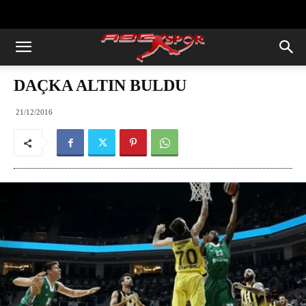
https://abcspor.com/wp-
content/uploads/2020/11/ataturk.jpg
DAÇKA ALTIN BULDU
21/12/2016