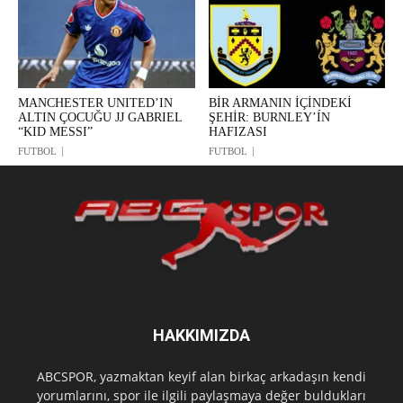
MANCHESTER UNITED’IN
BİR ARMANIN İÇİNDEKİ
ALTIN ÇOCUĞU JJ GABRIEL
ŞEHİR: BURNLEY’ÍN
“KID MESSI”
HAFIZASI
FUTBOL
FUTBOL
HAKKIMIZDA
ABCSPOR, yazmaktan keyif alan birkaç arkadaşın kendi
yorumlarını, spor ile ilgili paylaşmaya değer buldukları