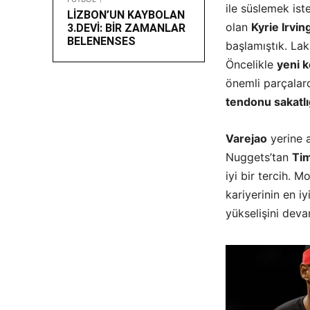
ile süslemek is
LİZBON’UN KAYBOLAN
olan
Kyrie Irvin
3.DEVİ: BİR ZAMANLAR
BELENENSES
başlamıştık. La
Öncelikle
yeni k
önemli parçalar
tendonu sakatlı
Varejao
yerine a
Nuggets’tan
Ti
iyi bir tercih. 
kariyerinin en i
yükselişini deva