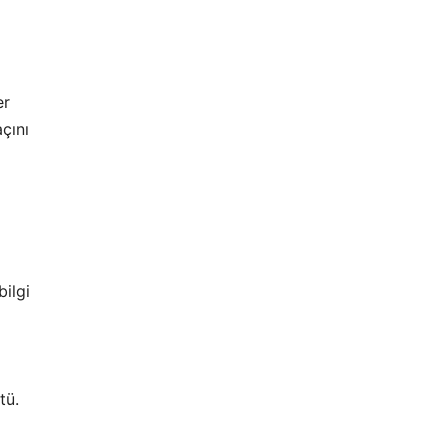
er
çını
bilgi
tü.