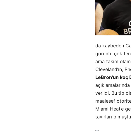
da kaybeden Ca
görüntü çok fen
ama takım olamad
Cleveland’ın, P
LeBron’un koç D
açıklamalarında 
verildi. Bu tip 
maalesef otorit
Miami Heat’e ge
tavırları olmuşt