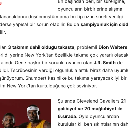
En başından beri, bir süreliğine,
oyuncuların birbirlerine alışma
rlanacaklarını düşünmüştüm ama bu tip uzun süreli yenilgi
derse yapısal bir sorun olabilir. Bu da
şampiyonluk için ciddi
lir.
ılan
3 takımın dahil olduğu takasta
, problemli
Dion Waiters
rildi yerine New York’tan özellikle takıma çok yararlı olaca
alındı. Gene başka bir sorunlu oyuncu olan
J.R. Smith
de
ildi. Tecrübesinin verdiği olgunlukla artık biraz daha uyuml
üşünüyorum. Shumpert kesinlike bu takıma yarayacak iyi bir
nim New York’tan kurtulduğuna çok seviniyor.
Şu anda Cleveland Cavaliers
21
galibiyet ve 20 mağlubiyet ile
6.sırada
. Öyle oyunculardan
kurulular ki, ben sıkıntılarının da