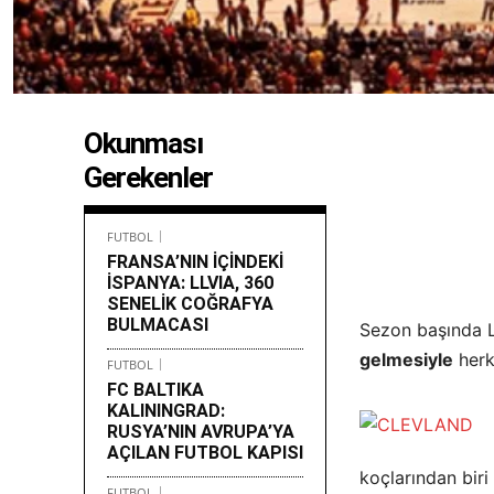
Okunması
Gerekenler
FUTBOL
FRANSA’NIN İÇİNDEKİ
İSPANYA: LLVIA, 360
SENELİK COĞRAFYA
BULMACASI
Sezon başında 
gelmesiyle
herk
FUTBOL
FC BALTIKA
KALININGRAD:
RUSYA’NIN AVRUPA’YA
AÇILAN FUTBOL KAPISI
koçlarından biri
FUTBOL