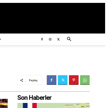
ds/2020/11/ataturk.jpg
Paylaş
Son Haberler