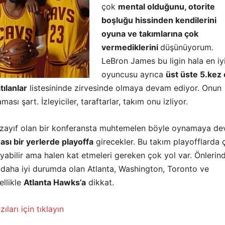
çok
mental olduğunu, otorite
boşluğu hissinden kendilerini
oyuna ve takımlarına çok
vermediklerini
düşünüyorum.
LeBron James bu ligin hala en iy
oyuncusu ayrıca
üst üste 5.kez
tılanlar
listesininde zirvesinde olmaya devam ediyor. Onun
ması şart. İzleyiciler, taraftarlar, takım onu izliyor.
 zayıf olan bir konferansta muhtemelen böyle oynamaya d
ası bir yerlerde playoffa
girecekler. Bu takım playofflarda 
yabilir ama halen kat etmeleri gereken çok yol var. Önlerin
 daha iyi durumda olan Atlanta, Washington, Toronto ve
ellikle
Atlanta Hawks’a
dikkat.
ıları için tıklayın