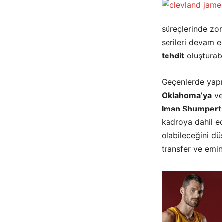
süreçlerinde zo
serileri devam e
tehdit
oluşturabi
Geçenlerde yap
Oklahoma’ya
ve
Iman Shumpert
kadroya dahil ed
olabileceğini d
transfer ve emi