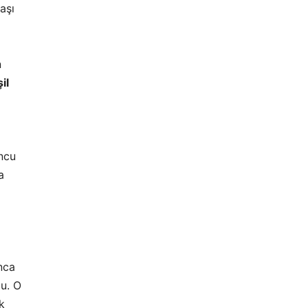
aşı
n
il
uncu
a
nca
u. O
k