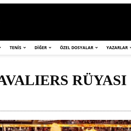
https://abcspor.com/wp-content/uploa
TENİS
DİĞER
ÖZEL DOSYALAR
YAZARLAR
VALIERS RÜYASI