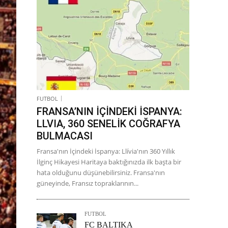
FUTBOL
FRANSA’NIN İÇİNDEKİ İSPANYA:
LLVIA, 360 SENELİK COĞRAFYA
BULMACASI
Fransa'nın İçindeki İspanya: Llívia'nın 360 Yıllık
İlginç Hikayesi Haritaya baktığınızda ilk başta bir
hata olduğunu düşünebilirsiniz. Fransa'nın
güneyinde, Fransız topraklarının...
FUTBOL
FC BALTIKA