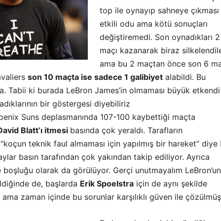
top ile oynayıp sahneye çıkması
etkili odu ama kötü sonuçları
değiştiremedi. Son oynadıkları 2
maçı kazanarak biraz silkelendil
ama bu 2 maçtan önce son 6 ma
valiers
son 10 maçta ise sadece 1 galibiyet
alabildi. Bu
a. Tabii ki burada LeBron James’in olmaması büyük etkendi
ıklarının bir göstergesi diyebiliriz
hoenix Suns deplasmanında 107-100 kaybettiği maçta
avid Blatt’ı itmesi
basında çok yeraldı. Tarafların
“koçun teknik faul almaması için yapılmış bir hareket” diye 
olaylar basın tarafından çok yakından takip ediliyor. Ayrıca
e boşluğu olarak da görülüyor. Gerçi unutmayalım LeBron’un
ldiğinde de, başlarda
Erik Spoelstra
için de aynı şekilde
u ama zaman içinde bu sorunlar karşılıklı güven ile çözülmüş