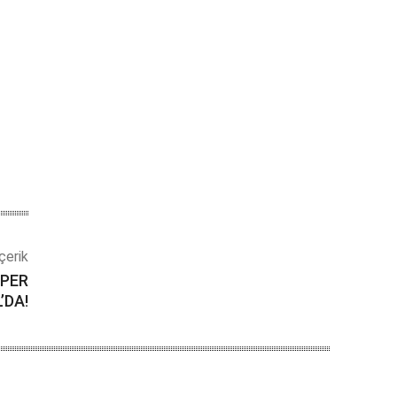
çerik
UPER
’DA!