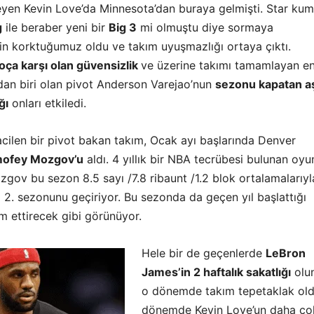
teyen Kevin Love’da Minnesota’dan buraya gelmişti. Star kum
g
ile beraber yeni bir
Big 3
mi olmuştu diye sormaya
kin korktuğumuz oldu ve takım uyuşmazlığı ortaya çıktı.
oça karşı olan güvensizlik
ve üzerine takımı tamamlayan e
dan biri olan pivot Anderson Varejao’nun
sezonu kapatan aş
ğı
onları etkiledi.
cilen bir pivot bakan takım, Ocak ayı başlarında Denver
mofey Mozgov’u
aldı. 4 yıllık bir NBA tecrübesi bulunan oy
Mozgov bu sezon 8.5 sayı /7.8 ribaunt /1.2 blok ortalamalarıyl
yi 2. sezonunu geçiriyor. Bu sezonda da geçen yıl başlattığı
m ettirecek gibi görünüyor.
Hele bir de geçenlerde
LeBron
James’in 2 haftalık sakatlığı
olu
o dönemde takım tepetaklak old
dönemde Kevin Love’un daha ço