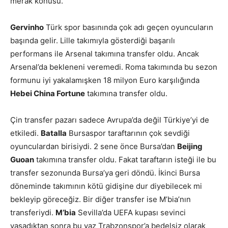
merak konusu.
Gervinho
Türk spor basınında çok adı geçen oyuncuların
başında gelir. Lille takımıyla gösterdiği başarılı
performans ile Arsenal takımına transfer oldu. Ancak
Arsenal’da bekleneni veremedi. Roma takımında bu sezon
formunu iyi yakalamışken 18 milyon Euro karşılığında
Hebei China Fortune
takımına transfer oldu.
Çin transfer pazarı sadece Avrupa’da değil Türkiye’yi de
etkiledi.
Batalla
Bursaspor taraftarının çok sevdiği
oyunculardan birisiydi. 2 sene önce Bursa’dan
Beijing
Guoan
takımına transfer oldu. Fakat taraftarın isteği ile bu
transfer sezonunda Bursa’ya geri döndü. İkinci Bursa
döneminde takımının kötü gidişine dur diyebilecek mi
bekleyip göreceğiz. Bir diğer transfer ise M’bia’nın
transferiydi.
M’bia
Sevilla’da UEFA kupası sevinci
yaşadıktan sonra bu yaz Trabzonspor’a bedelsiz olarak