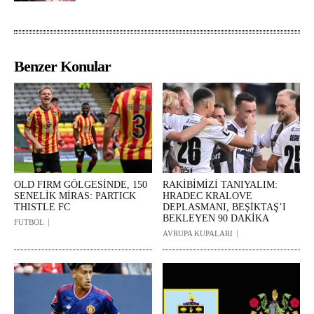
Benzer Konular
OLD FIRM GÖLGESİNDE, 150
RAKİBİMİZİ TANIYALIM:
SENELİK MİRAS: PARTICK
HRADEC KRALOVE
THISTLE FC
DEPLASMANI, BEŞİKTAŞ’I
BEKLEYEN 90 DAKİKA
FUTBOL
AVRUPA KUPALARI