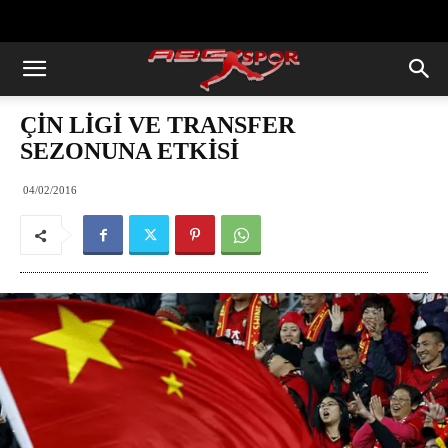
https://abcspor.com/wp-
content/uploads/2020/11/ataturk.jpg
ÇİN LİGİ VE TRANSFER
SEZONUNA ETKİSİ
04/02/2016