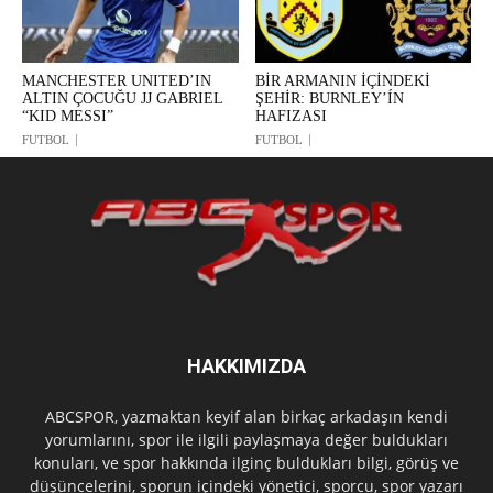
MANCHESTER UNITED’IN
BİR ARMANIN İÇİNDEKİ
ALTIN ÇOCUĞU JJ GABRIEL
ŞEHİR: BURNLEY’ÍN
“KID MESSI”
HAFIZASI
FUTBOL
FUTBOL
HAKKIMIZDA
ABCSPOR, yazmaktan keyif alan birkaç arkadaşın kendi
yorumlarını, spor ile ilgili paylaşmaya değer buldukları
konuları, ve spor hakkında ilginç buldukları bilgi, görüş ve
düşüncelerini, sporun içindeki yönetici, sporcu, spor yazarı