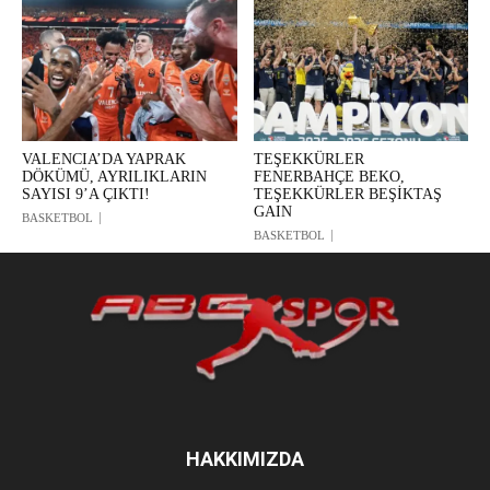
VALENCIA’DA YAPRAK
TEŞEKKÜRLER
DÖKÜMÜ, AYRILIKLARIN
FENERBAHÇE BEKO,
SAYISI 9’A ÇIKTI!
TEŞEKKÜRLER BEŞİKTAŞ
GAIN
BASKETBOL
BASKETBOL
HAKKIMIZDA