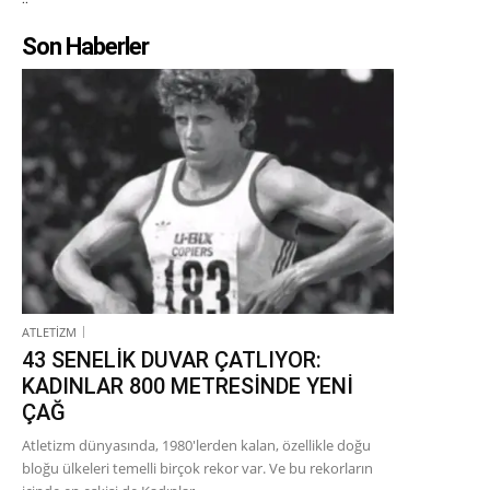
Son Haberler
ATLETİZM
43 SENELİK DUVAR ÇATLIYOR:
KADINLAR 800 METRESİNDE YENİ
ÇAĞ
Atletizm dünyasında, 1980'lerden kalan, özellikle doğu
bloğu ülkeleri temelli birçok rekor var. Ve bu rekorların