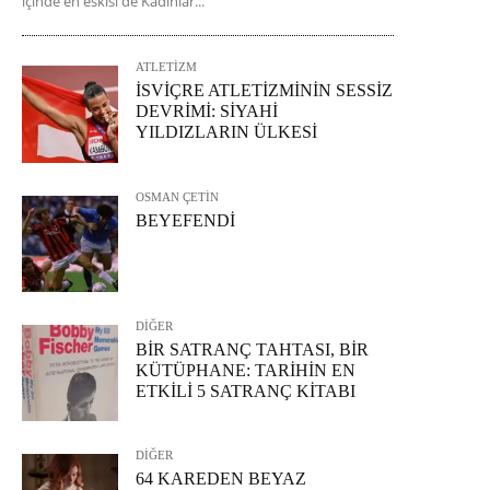
içinde en eskisi de Kadınlar...
ATLETİZM
İSVİÇRE ATLETİZMİNİN SESSİZ
DEVRİMİ: SİYAHİ
YILDIZLARIN ÜLKESİ
OSMAN ÇETİN
BEYEFENDİ
DİĞER
BİR SATRANÇ TAHTASI, BİR
KÜTÜPHANE: TARİHİN EN
ETKİLİ 5 SATRANÇ KİTABI
DİĞER
64 KAREDEN BEYAZ