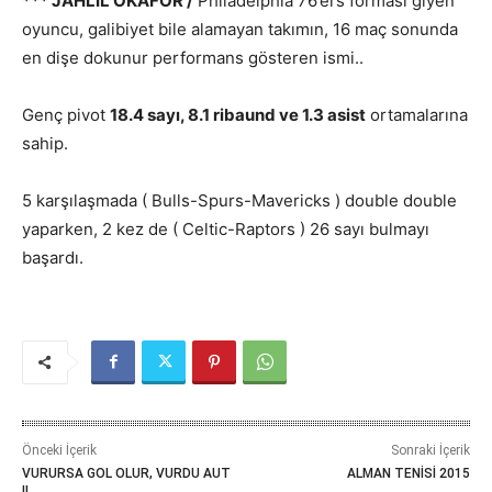
*** JAHLIL OKAFOR /
Philadelphia 76’ers forması giyen
oyuncu, galibiyet bile alamayan takımın, 16 maç sonunda
en dişe dokunur performans gösteren ismi..
Genç pivot
18.4 sayı, 8.1 ribaund ve 1.3 asist
ortamalarına
sahip.
5 karşılaşmada ( Bulls-Spurs-Mavericks ) double double
yaparken, 2 kez de ( Celtic-Raptors ) 26 sayı bulmayı
başardı.
Önceki İçerik
Sonraki İçerik
VURURSA GOL OLUR, VURDU AUT
ALMAN TENİSİ 2015
!!