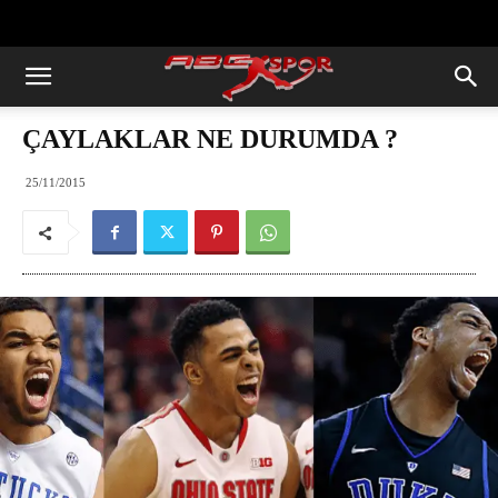
https://abcspor.com/wp-
content/uploads/2020/11/ataturk.jpg
ÇAYLAKLAR NE DURUMDA ?
25/11/2015