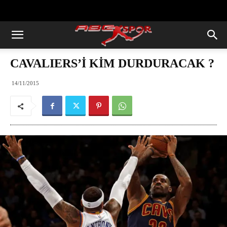
https://abcspor.com/wp-
content/uploads/2020/11/ataturk.jpg
CAVALIERS’İ KİM DURDURACAK ?
14/11/2015