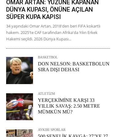
OMAR ARTAN: YÜZÜNE KAPANAN
DÜNYA KUPASI, ÖNÜNE AÇILAN
SÜPER KUPA KAPISI
34 yaşındaki Omar Artan, 2018'den beri FiFA kokartlı
hakem. 2025'te CAF tarafından Afrika'da Yılın Erkek
Hakemi seçildi. 2026 Dünya Kupası...
BASKETBOL
DON NELSON: BASKETBOLUN
SIRA DIŞI DEHASI
ATLETİZM
YERÇEKİMİNE KARŞI 33
YILLIK SAVAŞ: 2.50 METRE
MÜMKÜN MÜ?
AYKIRI SPORLAR
500 SENELİK KAVGA: 27’YE 27,