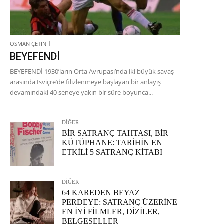
OSMAN ÇETİN
BEYEFENDİ
BEYEFENDİ 1930’ların Orta Avrupası’nda iki büyük savaş
arasında İsviçre’de filizlenmeye başlayan bir anlayış
devamındaki 40 seneye yakın bir süre boyunca...
DİĞER
BİR SATRANÇ TAHTASI, BİR
KÜTÜPHANE: TARİHİN EN
ETKİLİ 5 SATRANÇ KİTABI
DİĞER
64 KAREDEN BEYAZ
PERDEYE: SATRANÇ ÜZERİNE
EN İYİ FİLMLER, DİZİLER,
BELGESELLER