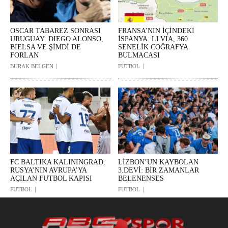
OSCAR TABAREZ SONRASI
FRANSA’NIN İÇİNDEKİ
URUGUAY: DIEGO ALONSO,
İSPANYA: LLVIA, 360
BIELSA VE ŞİMDİ DE
SENELİK COĞRAFYA
FORLAN
BULMACASI
BURAK BELGEN
FUTBOL
FC BALTIKA KALININGRAD:
LİZBON’UN KAYBOLAN
RUSYA’NIN AVRUPA’YA
3.DEVİ: BİR ZAMANLAR
AÇILAN FUTBOL KAPISI
BELENENSES
FUTBOL
FUTBOL