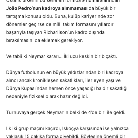
Üstelik ülkenin bu sene en formda 9 numaralarından
João Pedro’nun kadroya alınmaması
da büyük bir
tartışma konusu oldu. Buna, kulüp kariyerinde zor
dönemler geçirse de milli takım formasını yıllardır
başarıyla taşıyan Richarlison’un kadro dışında
bırakılmasını da eklemek gerekiyor.
Ve tabii ki Neymar kararı… İki ucu keskin bir bıçaktı.
Dünya futbolunun en büyük yıldızlarından biri kadroya
alındı ancak kronikleşen sakatlıkları, ilerleyen yaşı ve
Dünya Kupası’ndan hemen önce yaşadığı baldır sakatlığı
nedeniyle fiziksel olarak hazır değildi.
Turnuvaya gerçek Neymar’ın belki de 4’de biri ile geldi.
İlk iki grup maçını kaçırdı, İskoçya karşısında ise yalnızca
yaklaşık 15 dakika forma giyebildi. Böylesine önemli bir