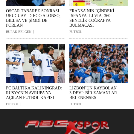
OSCAR TABAREZ SONRASI
FRANSA’NIN İÇİNDEKİ
URUGUAY: DIEGO ALONSO,
İSPANYA: LLVIA, 360
BIELSA VE ŞİMDİ DE
SENELİK COĞRAFYA
FORLAN
BULMACASI
BURAK BELGEN
FUTBOL
FC BALTIKA KALININGRAD:
LİZBON’UN KAYBOLAN
RUSYA’NIN AVRUPA’YA
3.DEVİ: BİR ZAMANLAR
AÇILAN FUTBOL KAPISI
BELENENSES
FUTBOL
FUTBOL