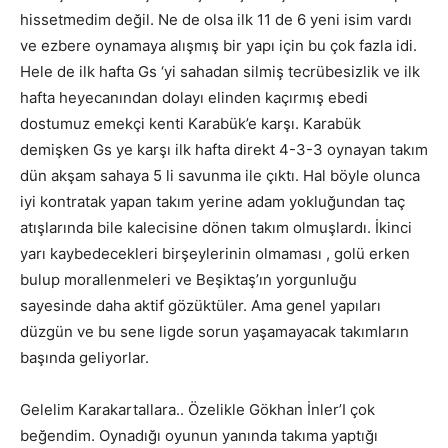
hissetmedim değil. Ne de olsa ilk 11 de 6 yeni isim vardı
ve ezbere oynamaya alışmış bir yapı için bu çok fazla idi.
Hele de ilk hafta Gs ‘yi sahadan silmiş tecrübesizlik ve ilk
hafta heyecanından dolayı elinden kaçırmış ebedi
dostumuz emekçi kenti Karabük’e karşı. Karabük
demişken Gs ye karşı ilk hafta direkt 4-3-3 oynayan takım
dün akşam sahaya 5 li savunma ile çıktı. Hal böyle olunca
iyi kontratak yapan takım yerine adam yokluğundan taç
atışlarında bile kalecisine dönen takım olmuşlardı. İkinci
yarı kaybedecekleri birşeylerinin olmaması , golü erken
bulup morallenmeleri ve Beşiktaş’ın yorgunluğu
sayesinde daha aktif gözüktüler. Ama genel yapıları
düzgün ve bu sene ligde sorun yaşamayacak takımların
başında geliyorlar.
Gelelim Karakartallara.. Özelikle Gökhan İnler’I çok
beğendim. Oynadığı oyunun yanında takıma yaptığı