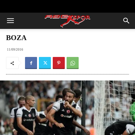
https://abcspor.com/wp-
content/uploads/2020/11/ataturk.jpg
BOZA
11/09/2016