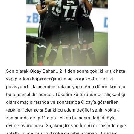
Son olarak Olcay Şahan.. 2-1 den sonra çok iki kritik hata
yapıp erken koparacağımız maçı zora soktu. Her iki
pozisyonda da acemice hatalar yaptı. Ama dünün konusu
bu olmamalıdır bence.. Tüketim kültürünün bir alışkanlığı
olarak maç sırasında ve sonrasında Olcay’a gösterilen
tepkiler içler acısı.Sanki bu adam değildi senin yokluk
zamanında gelip 11 atan.. Ya da bu adam değildi öyle
övüne övüne nasıl 3 çakmıştık son İnönü derbisinde diye
anlattığın maçta son dakika da tabela yapan..Bu adam