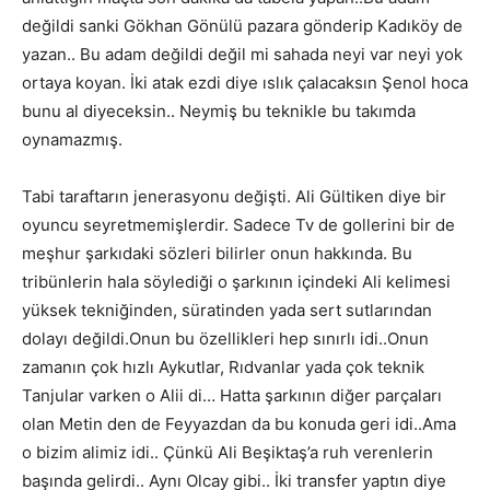
değildi sanki Gökhan Gönülü pazara gönderip Kadıköy de
yazan.. Bu adam değildi değil mi sahada neyi var neyi yok
ortaya koyan. İki atak ezdi diye ıslık çalacaksın Şenol hoca
bunu al diyeceksin.. Neymiş bu teknikle bu takımda
oynamazmış.
Tabi taraftarın jenerasyonu değişti. Ali Gültiken diye bir
oyuncu seyretmemişlerdir. Sadece Tv de gollerini bir de
meşhur şarkıdaki sözleri bilirler onun hakkında. Bu
tribünlerin hala söylediği o şarkının içindeki Ali kelimesi
yüksek tekniğinden, süratinden yada sert sutlarından
dolayı değildi.Onun bu özellikleri hep sınırlı idi..Onun
zamanın çok hızlı Aykutlar, Rıdvanlar yada çok teknik
Tanjular varken o Alii di… Hatta şarkının diğer parçaları
olan Metin den de Feyyazdan da bu konuda geri idi..Ama
o bizim alimiz idi.. Çünkü Ali Beşiktaş’a ruh verenlerin
başında gelirdi.. Aynı Olcay gibi.. İki transfer yaptın diye