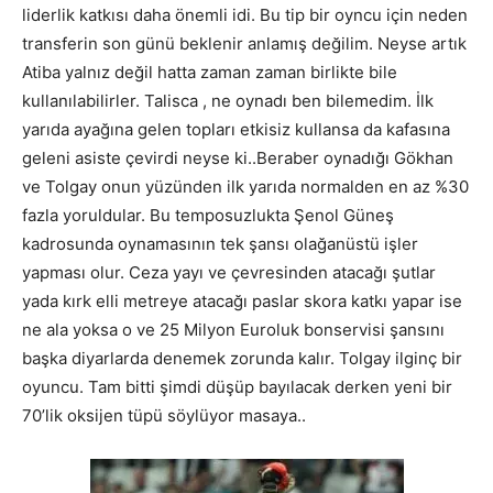
liderlik katkısı daha önemli idi. Bu tip bir oyncu için neden
transferin son günü beklenir anlamış değilim. Neyse artık
Atiba yalnız değil hatta zaman zaman birlikte bile
kullanılabilirler. Talisca , ne oynadı ben bilemedim. İlk
yarıda ayağına gelen topları etkisiz kullansa da kafasına
geleni asiste çevirdi neyse ki..Beraber oynadığı Gökhan
ve Tolgay onun yüzünden ilk yarıda normalden en az %30
fazla yoruldular. Bu temposuzlukta Şenol Güneş
kadrosunda oynamasının tek şansı olağanüstü işler
yapması olur. Ceza yayı ve çevresinden atacağı şutlar
yada kırk elli metreye atacağı paslar skora katkı yapar ise
ne ala yoksa o ve 25 Milyon Euroluk bonservisi şansını
başka diyarlarda denemek zorunda kalır. Tolgay ilginç bir
oyuncu. Tam bitti şimdi düşüp bayılacak derken yeni bir
70’lik oksijen tüpü söylüyor masaya..