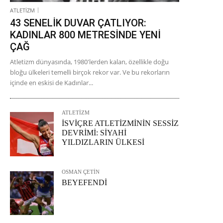
ATLETİZM
43 SENELİK DUVAR ÇATLIYOR:
KADINLAR 800 METRESİNDE YENİ
ÇAĞ
Atletizm dünyasında, 1980'lerden kalan, özellikle doğu
bloğu ülkeleri temelli birçok rekor var. Ve bu rekorların
içinde en eskisi de Kadınlar...
ATLETİZM
İSVİÇRE ATLETİZMİNİN SESSİZ
DEVRİMİ: SİYAHİ
YILDIZLARIN ÜLKESİ
OSMAN ÇETİN
BEYEFENDİ