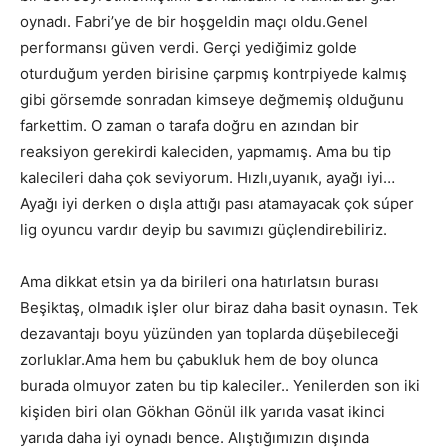
oynadı. Fabri’ye de bir hoşgeldin maçı oldu.Genel
performansı güven verdi. Gerçi yediğimiz golde
oturduğum yerden birisine çarpmış kontrpiyede kalmış
gibi görsemde sonradan kimseye değmemiş olduğunu
farkettim. O zaman o tarafa doğru en azından bir
reaksiyon gerekirdi kaleciden, yapmamış. Ama bu tip
kalecileri daha çok seviyorum. Hızlı,uyanık, ayağı iyi…
Ayağı iyi derken o dışla attığı pası atamayacak çok súper
lig oyuncu vardır deyip bu savımızı güçlendirebiliriz.
Ama dikkat etsin ya da birileri ona hatırlatsın burası
Beşiktaş, olmadık işler olur biraz daha basit oynasın. Tek
dezavantajı boyu yüzünden yan toplarda düşebileceği
zorluklar.Ama hem bu çabukluk hem de boy olunca
burada olmuyor zaten bu tip kaleciler.. Yenilerden son iki
kişiden biri olan Gökhan Gönül ilk yarıda vasat ikinci
yarıda daha iyi oynadı bence. Alıştığımızın dışında