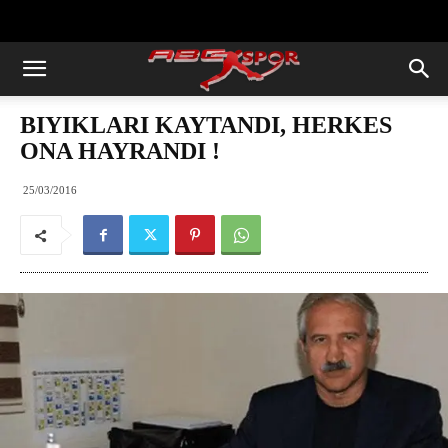
https://abcspor.com/wp-
content/uploads/2020/11/ataturk.jpg
BIYIKLARI KAYTANDI, HERKES
ONA HAYRANDI !
25/03/2016