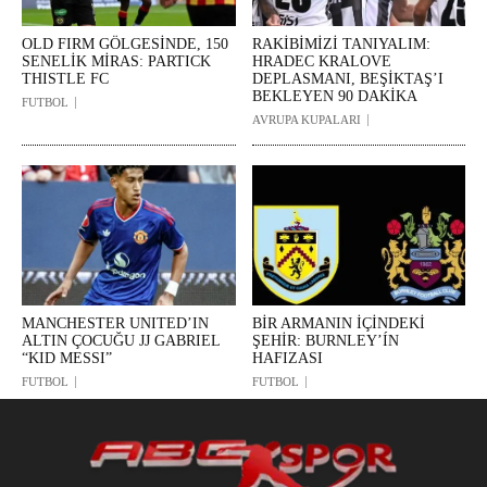
OLD FIRM GÖLGESİNDE, 150
RAKİBİMİZİ TANIYALIM:
SENELİK MİRAS: PARTICK
HRADEC KRALOVE
THISTLE FC
DEPLASMANI, BEŞİKTAŞ’I
BEKLEYEN 90 DAKİKA
FUTBOL
AVRUPA KUPALARI
MANCHESTER UNITED’IN
BİR ARMANIN İÇİNDEKİ
ALTIN ÇOCUĞU JJ GABRIEL
ŞEHİR: BURNLEY’ÍN
“KID MESSI”
HAFIZASI
FUTBOL
FUTBOL