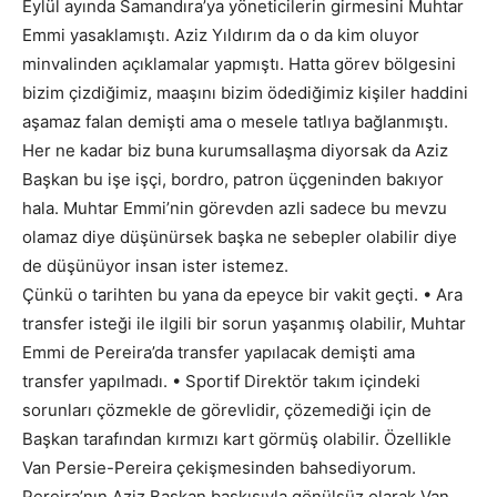
Eylül ayında Samandıra’ya yöneticilerin girmesini Muhtar
Emmi yasaklamıştı. Aziz Yıldırım da o da kim oluyor
minvalinden açıklamalar yapmıştı. Hatta görev bölgesini
bizim çizdiğimiz, maaşını bizim ödediğimiz kişiler haddini
aşamaz falan demişti ama o mesele tatlıya bağlanmıştı.
Her ne kadar biz buna kurumsallaşma diyorsak da Aziz
Başkan bu işe işçi, bordro, patron üçgeninden bakıyor
hala. Muhtar Emmi’nin görevden azli sadece bu mevzu
olamaz diye düşünürsek başka ne sebepler olabilir diye
de düşünüyor insan ister istemez.
Çünkü o tarihten bu yana da epeyce bir vakit geçti. • Ara
transfer isteği ile ilgili bir sorun yaşanmış olabilir, Muhtar
Emmi de Pereira’da transfer yapılacak demişti ama
transfer yapılmadı. • Sportif Direktör takım içindeki
sorunları çözmekle de görevlidir, çözemediği için de
Başkan tarafından kırmızı kart görmüş olabilir. Özellikle
Van Persie-Pereira çekişmesinden bahsediyorum.
Pereira’nın Aziz Başkan baskısıyla gönülsüz olarak Van