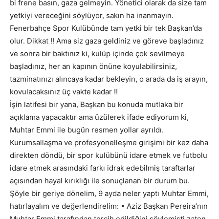
bi frene basın, gaza gelmeyin. Yönetici olarak da size tam
yetkiyi vereceğini söylüyor, sakın ha inanmayın.
Fenerbahçe Spor Kulübünde tam yetki bir tek Başkan’da
olur. Dikkat !! Ama siz gaza geldiniz ve göreve başladınız
ve sonra bir baktınız ki, kulüp içinde çok sevilmeye
başladınız, her an kapının önüne koyulabilirsiniz,
tazminatınızı alıncaya kadar bekleyin, o arada da iş arayın,
kovulacaksınız üç vakte kadar !!
İşin latifesi bir yana, Başkan bu konuda mutlaka bir
açıklama yapacaktır ama üzülerek ifade ediyorum ki,
Muhtar Emmi ile bugün resmen yollar ayrıldı.
Kurumsallaşma ve profesyonelleşme girişimi bir kez daha
direkten döndü, bir spor kulübünü idare etmek ve futbolu
idare etmek arasındaki farkı idrak edebilmiş taraftarlar
açısından hayal kırıklığı ile sonuçlanan bir durum bu.
Şöyle bir geriye dönelim, 9 ayda neler yaptı Muhtar Emmi,
hatırlayalım ve değerlendirelim: • Aziz Başkan Pereira’nın
Muhtar Emmi tarafından tercih edildiğini söylemişti zaten.