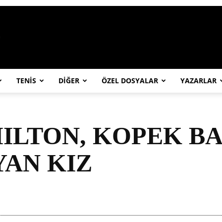
https://abcspor.com/wp-content/uploa
TENİS
DİĞER
ÖZEL DOSYALAR
YAZARLAR
ILTON, KOPEK B
AN KIZ