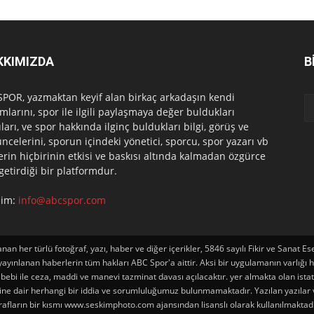
KKIMIZDA
B
POR, yazmaktan keyif alan birkaç arkadaşın kendi
mlarını, spor ile ilgili paylaşmaya değer buldukları
ları, ve spor hakkında ilginç buldukları bilgi, görüş ve
ncelerini, sporun içindeki yönetici, sporcu, spor yazarı vb
erin hiçbirinin etkisi ve baskısı altında kalmadan özgürce
 getirdiği bir platformdur.
işim:
info@abcspor.com
an her türlü fotoğraf, yazı, haber ve diğer içerikler, 5846 sayılı Fikir ve Sana
ınlanan haberlerin tüm hakları ABC Spor'a aittir. Aksi bir uygulamanın varlığı halin
ebi ile ceza, maddi ve manevi tazminat davası açılacaktır. yer almakta olan istatist
iğine dair herhangi bir iddia ve sorumluluğumuz bulunmamaktadır. Yazılan yazılar
ğrafların bir kısmı www.seskimphoto.com ajansından lisanslı olarak kullanılmaktad