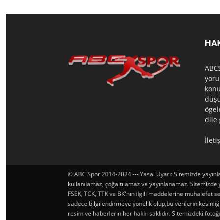
HA
ABCS
yoru
konu
düşü
ögel
dile
İlet
© ABC Spor 2014-2024 --- Yasal Uyarı: Sitemizde yayınlan
kullanılamaz, çoğaltılamaz ve yayınlanamaz. Sitemizde yay
FSEK, TCK, TTK ve BK'nın ilgili maddelerine muhalefet seb
sadece bilgilendirmeye yönelik olup,bu verilerin kesinl
resim ve haberlerin her hakkı saklıdır. Sitemizdeki foto