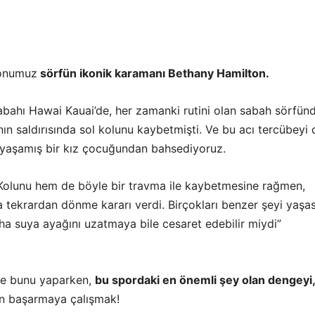
konumuz
sörfün ikonik karamanı Bethany Hamilton.
bahı Hawai Kauai’de, her zamanki rutini olan sabah sörfünd
nın saldırısında sol kolunu kaybetmişti. Ve bu acı tercübeyi
yaşamış bir kız çocuğundan bahsediyoruz.
Kolunu hem de böyle bir travma ile kaybetmesine rağmen,
a tekrardan dönme kararı verdi. Birçokları benzer şeyi yaşas
ha suya ayağını uzatmaya bile cesaret edebilir miydi”
ve bunu yaparken,
bu spordaki en önemli şey olan dengeyi
n başarmaya çalışmak!