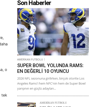
Son Haberler
e,
 daha
AMERİKAN FUTBOLU
SUPER BOWL YOLUNDA RAMS:
a, o
EN DEĞERLİ 10 OYUNCU
2026 NFL sezonuna girilirken, birçok otorite Los
Angeles Rams'i hem NFC'nin hem de Super Bowl
yarışının en güçlü adayları...
,
tek
AMERİKAN FUTBOLU