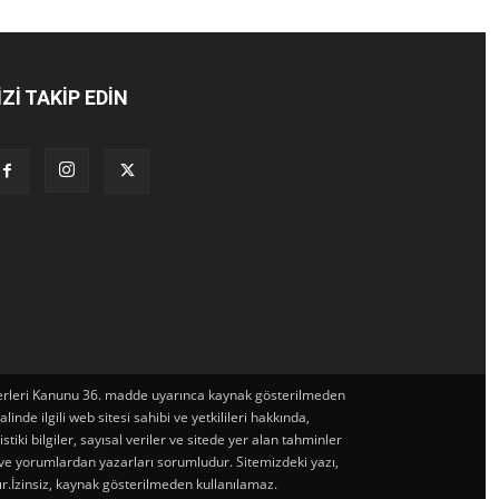
İZİ TAKİP EDİN
t Eserleri Kanunu 36. madde uyarınca kaynak gösterilmeden
de ilgili web sitesi sahibi ve yetkilileri hakkında,
iki bilgiler, sayısal veriler ve sitede yer alan tahminler
 ve yorumlardan yazarları sorumludur. Sitemizdeki yazı,
ır.İzinsiz, kaynak gösterilmeden kullanılamaz.