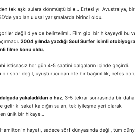
en tek aşkı sulara dönmüştü bile… Ertesi yıl Avustralya, bir
BD’de yapılan ulusal yarışmalarda birinci oldu.
oriler değil diye de belirtelim!.. Film gibi bir hikayeydi bu v
açırmadı.
2004 yılında yazdığı Soul Surfer isimli otobiyograf
mli filme konu oldu.
hi istisnasız her gün 4-5 saatini dalgaların içinde geçirdi.
u bir spor değil, uyuşturucudan öte bir bağımlılık, nefes bor
 dalgada yakaladıkları o haz
, 3-5 tekrar sonrasında bir daha
 gelir ki sakat kaldığın suları, tek iyileşme yeri olarak
en ünik bir hikaye…
Hamilton’ın hayatı, sadece sörf dünyasında değil, tüm dün