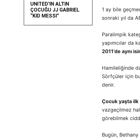
UNITED’IN ALTIN
1 ay bile geçmed
ÇOCUĞU JJ GABRIEL
“KID MESSI”
sonraki yıl da A
Paralimpik kateg
yapımcılar da k
2011’de aynı isi
Hamileliğinde da
Sörfçüler için b
denir.
Çocuk yaşta ilk
vazgeçilmez hale
görebilmek cidd
Bugün, Bethany 