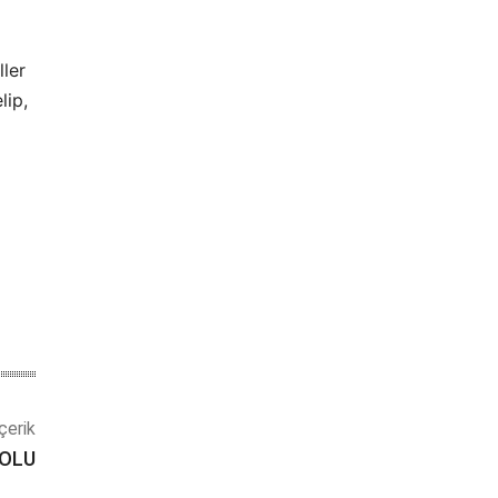
ller
lip,
çerik
BOLU