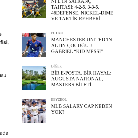
NFL’İN SATRANÇ
TAHTASI: 4-2-5, 3-3-5,
46DEFENSE, NICKEL-DIME
VE TAKTİK REHBERİ
e
FUTBOL
MANCHESTER UNITED’IN
isi,
ALTIN ÇOCUĞU JJ
GABRIEL “KID MESSI”
DİĞER
BİR E-POSTA, BİR HAYAL:
usu
AUGUSTA NATIONAL,
MASTERS BİLETİ
BEYZBOL
MLB SALARY CAP NEDEN
YOK?
yada