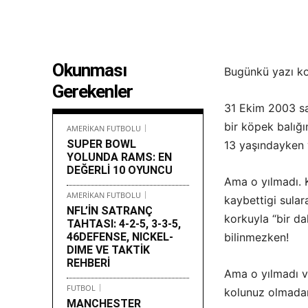
Okunması
Bugünkü yazı 
Gerekenler
31 Ekim 2003 sa
bir köpek balığı
AMERİKAN FUTBOLU
SUPER BOWL
13 yaşındayken 
YOLUNDA RAMS: EN
DEĞERLİ 10 OYUNCU
Ama o yılmadı. 
AMERİKAN FUTBOLU
kaybettigi sular
NFL’İN SATRANÇ
korkuyla “bir da
TAHTASI: 4-2-5, 3-3-5,
46DEFENSE, NICKEL-
bilinmezken!
DIME VE TAKTİK
REHBERİ
Ama o yılmadı 
FUTBOL
kolunuz olmada
MANCHESTER