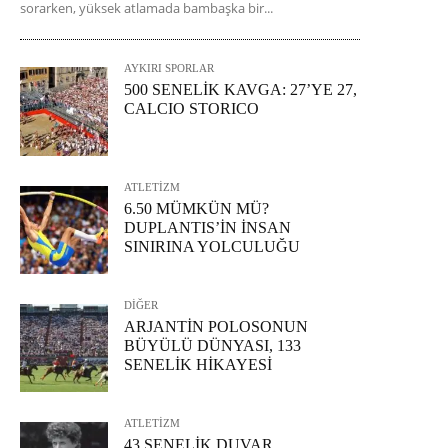
sorarken, yüksek atlamada bambaşka bir...
AYKIRI SPORLAR
500 SENELİK KAVGA: 27’YE 27,
CALCIO STORICO
ATLETİZM
6.50 MÜMKÜN MÜ?
DUPLANTIS’İN İNSAN
SINIRINA YOLCULUĞU
DİĞER
ARJANTİN POLOSONUN
BÜYÜLÜ DÜNYASI, 133
SENELİK HİKAYESİ
ATLETİZM
43 SENELİK DUVAR