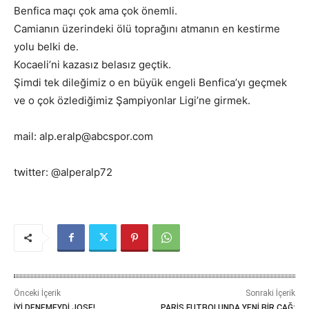
Benfica maçı çok ama çok önemli.
Camianın üzerindeki ölü toprağını atmanın en kestirme
yolu belki de.
Kocaeli’ni kazasız belasız geçtik.
Şimdi tek dileğimiz o en büyük engeli Benfica’yı geçmek
ve o çok özlediğimiz Şampiyonlar Ligi’ne girmek.
mail: alp.eralp@abcspor.com
twitter: @alperalp72
Önceki İçerik
Sonraki İçerik
İYİ DENEMEYDİ JOSE!..
PARİS FUTBOLUNDA YENİ BİR ÇAĞ: