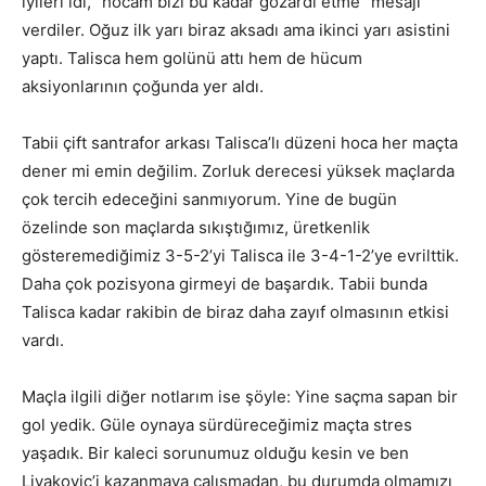
iyileri idi, “hocam bizi bu kadar gözardı etme” mesajı
verdiler. Oğuz ilk yarı biraz aksadı ama ikinci yarı asistini
yaptı. Talisca hem golünü attı hem de hücum
aksiyonlarının çoğunda yer aldı.
Tabii çift santrafor arkası Talisca’lı düzeni hoca her maçta
dener mi emin değilim. Zorluk derecesi yüksek maçlarda
çok tercih edeceğini sanmıyorum. Yine de bugün
özelinde son maçlarda sıkıştığımız, üretkenlik
gösteremediğimiz 3-5-2’yi Talisca ile 3-4-1-2’ye evrilttik.
Daha çok pozisyona girmeyi de başardık. Tabii bunda
Talisca kadar rakibin de biraz daha zayıf olmasının etkisi
vardı.
Maçla ilgili diğer notlarım ise şöyle: Yine saçma sapan bir
gol yedik. Güle oynaya sürdüreceğimiz maçta stres
yaşadık. Bir kaleci sorunumuz olduğu kesin ve ben
Livakovic’i kazanmaya çalışmadan, bu durumda olmamızı