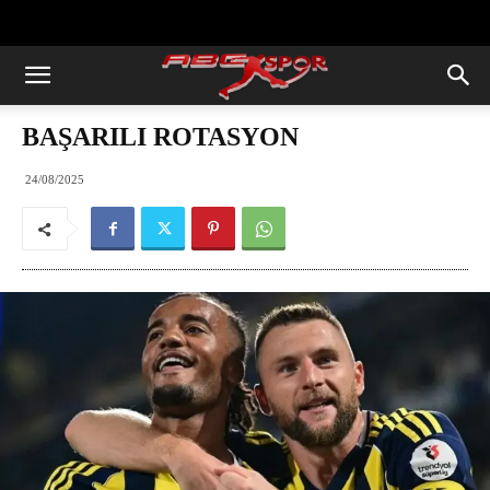
https://abcspor.com/wp-
content/uploads/2020/11/ataturk.jpg
BAŞARILI ROTASYON
24/08/2025