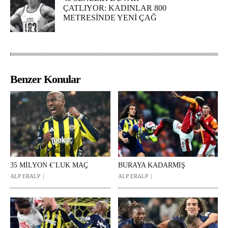
ÇATLIYOR: KADINLAR 800
METRESİNDE YENİ ÇAĞ
Benzer Konular
35 MİLYON €’LUK MAÇ
BURAYA KADARMIŞ
ALP ERALP
ALP ERALP