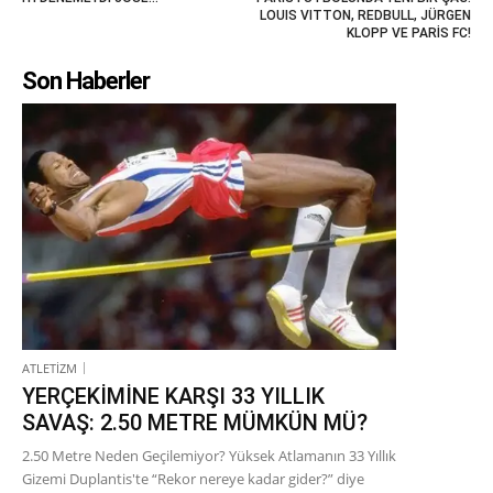
LOUIS VITTON, REDBULL, JÜRGEN
KLOPP VE PARİS FC!
Son Haberler
ATLETİZM
YERÇEKİMİNE KARŞI 33 YILLIK
SAVAŞ: 2.50 METRE MÜMKÜN MÜ?
2.50 Metre Neden Geçilemiyor? Yüksek Atlamanın 33 Yıllık
Gizemi Duplantis'te “Rekor nereye kadar gider?” diye