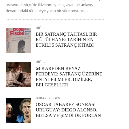
arasında İsviçre’de filizlenmeye başlayan bir anlayış
devamındaki 40 seneye yakın bir süre boyunca...
DİĞER
BİR SATRANÇ TAHTASI, BİR
KÜTÜPHANE: TARİHİN EN
ETKİLİ 5 SATRANÇ KİTABI
DİĞER
64 KAREDEN BEYAZ
PERDEYE: SATRANÇ ÜZERİNE
EN İYİ FİLMLER, DİZİLER,
BELGESELLER
BURAK BELGEN
OSCAR TABAREZ SONRASI
URUGUAY: DIEGO ALONSO,
BIELSA VE ŞİMDİ DE FORLAN