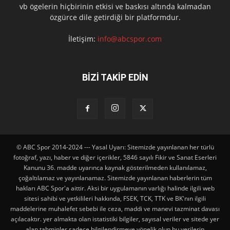
vb ögelerin hiçbirinin etkisi ve baskısı altında kalmadan
özgürce dile getirdiği bir platformdur.
İletişim:
info@abcspor.com
BİZİ TAKİP EDİN
© ABC Spor 2014-2024 --- Yasal Uyarı: Sitemizde yayınlanan her türlü
fotoğraf, yazı, haber ve diğer içerikler, 5846 sayılı Fikir ve Sanat Eserleri
Kanunu 36. madde uyarınca kaynak gösterilmeden kullanılamaz,
çoğaltılamaz ve yayınlanamaz. Sitemizde yayınlanan haberlerin tüm
hakları ABC Spor'a aittir. Aksi bir uygulamanın varlığı halinde ilgili web
sitesi sahibi ve yetkilileri hakkında, FSEK, TCK, TTK ve BK'nın ilgili
maddelerine muhalefet sebebi ile ceza, maddi ve manevi tazminat davası
açılacaktır. yer almakta olan istatistiki bilgiler, sayısal veriler ve sitede yer
alan tahminler sadece bilgilendirmeye yönelik olup,bu verilerin