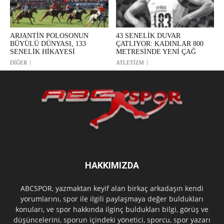
ARJANTİN POLOSONUN
43 SENELİK DUVAR
BÜYÜLÜ DÜNYASI, 133
ÇATLIYOR: KADINLAR 800
SENELİK HİKAYESİ
METRESİNDE YENİ ÇAĞ
DİĞER
ATLETİZM
HAKKIMIZDA
ABCSPOR, yazmaktan keyif alan birkaç arkadaşın kendi
yorumlarını, spor ile ilgili paylaşmaya değer buldukları
konuları, ve spor hakkında ilginç buldukları bilgi, görüş ve
düşüncelerini, sporun içindeki yönetici, sporcu, spor yazarı