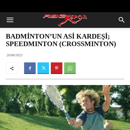
https://abcspor.com/wp-
content/uploads/2020/11/ataturk.jpg
BADMİNTON’UN ASİ KARDEŞİ;
SPEEDMINTON (CROSSMINTON)
20/06/2023