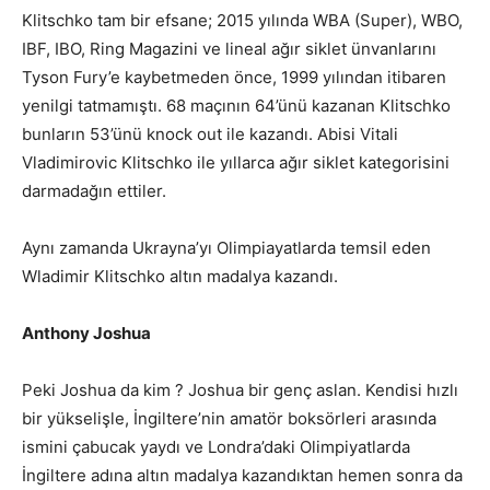
Klitschko tam bir efsane; 2015 yılında WBA (Super), WBO,
IBF, IBO, Ring Magazini ve lineal ağır siklet ünvanlarını
Tyson Fury’e kaybetmeden önce, 1999 yılından itibaren
yenilgi tatmamıştı. 68 maçının 64’ünü kazanan Klitschko
bunların 53’ünü knock out ile kazandı. Abisi Vitali
Vladimirovic Klitschko ile yıllarca ağır siklet kategorisini
darmadağın ettiler.
Aynı zamanda Ukrayna’yı Olimpiayatlarda temsil eden
Wladimir Klitschko altın madalya kazandı.
Anthony Joshua
Peki Joshua da kim ? Joshua bir genç aslan. Kendisi hızlı
bir yükselişle, İngiltere’nin amatör boksörleri arasında
ismini çabucak yaydı ve Londra’daki Olimpiyatlarda
İngiltere adına altın madalya kazandıktan hemen sonra da