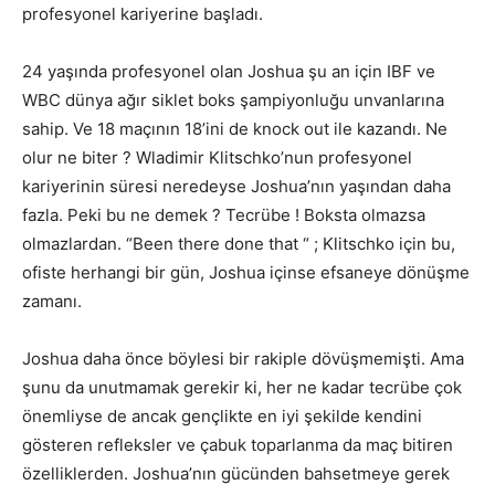
profesyonel kariyerine başladı.
24 yaşında profesyonel olan Joshua şu an için IBF ve
WBC dünya ağır siklet boks şampiyonluğu unvanlarına
sahip. Ve 18 maçının 18’ini de knock out ile kazandı. Ne
olur ne biter ? Wladimir Klitschko’nun profesyonel
kariyerinin süresi neredeyse Joshua’nın yaşından daha
fazla. Peki bu ne demek ? Tecrübe ! Boksta olmazsa
olmazlardan. “Been there done that “ ; Klitschko için bu,
ofiste herhangi bir gün, Joshua içinse efsaneye dönüşme
zamanı.
Joshua daha önce böylesi bir rakiple dövüşmemişti. Ama
şunu da unutmamak gerekir ki, her ne kadar tecrübe çok
önemliyse de ancak gençlikte en iyi şekilde kendini
gösteren refleksler ve çabuk toparlanma da maç bitiren
özelliklerden. Joshua’nın gücünden bahsetmeye gerek