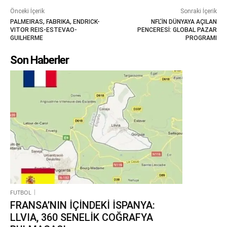
Önceki İçerik
Sonraki İçerik
PALMEIRAS, FABRIKA, ENDRICK-
NFL’İN DÜNYAYA AÇILAN
VITOR REIS-ESTEVAO-
PENCERESİ: GLOBAL PAZAR
GUILHERME
PROGRAMI
Son Haberler
FUTBOL
FRANSA’NIN İÇİNDEKİ İSPANYA:
LLVIA, 360 SENELİK COĞRAFYA