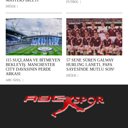
MASTERS BİLETİ
FUTBOL
DİĞER
115 SUÇLAMA VE BİTMEYEN
57 SENE SÜREN GALWAY
BEKLEYİŞ: MANCHESTER
HURLING LANETI, PAPA
CITY DAVASININ PERDE
SAYESİNDE MUTLU SON!
ARKASI
DİĞER
ABC ÖZEL