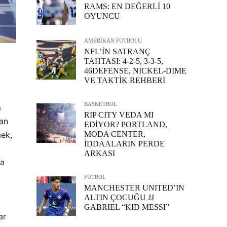
RAMS: EN DEĞERLİ 10
OYUNCU
AMERİKAN FUTBOLU
NFL’İN SATRANÇ
TAHTASI: 4-2-5, 3-3-5,
46DEFENSE, NICKEL-DIME
VE TAKTİK REHBERİ
BASKETBOL
m
RIP CITY VEDA MI
tan
EDİYOR? PORTLAND,
MODA CENTER,
mek,
İDDAALARIN PERDE
ARKASI
da
FUTBOL
MANCHESTER UNITED’IN
ALTIN ÇOCUĞU JJ
GABRIEL “KID MESSI”
ar