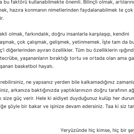
a bu faktörü kullanabilmekte önemli. Bilinçli olmak, artılarını
mek, hazıra konmanın nimetlerinden faydalanabilmek te çok
r.
li olmak, farkındalık, doğru insanlarla karşılaşıp, kendini
aşmak, çok çalışmak, gelişmek, yetinmemek. İşte tam da b
’i diğerlerinden ayıran özellikler. Tüm bu özelliklerin ışığın
ği tecrübe, yaşananların bıraktığı tortu ve ortada olan ama g
aşanan basketbol hayatı.
rebilirsiniz, ne yapsanız yerden bile kalkamadığınız zamanl
siniz, arkanıza baktığınızda yaptıklarınızın doğru tarafının ağ
k size güç verir. Hele ki aidiyet duyduğunuz kulüp her dur
ğe şöyle bir bakar ve işinize devam edersiniz. Taa ki siz 
Yeryüzünde hiç kimse, hiç bir şe