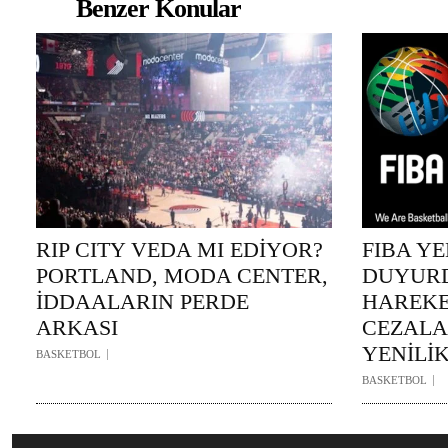
Benzer Konular
RIP CITY VEDA MI EDİYOR?
FIBA Y
PORTLAND, MODA CENTER,
DUYURD
İDDAALARIN PERDE
HAREKE
ARKASI
CEZAL
YENİLİ
BASKETBOL
BASKETBOL