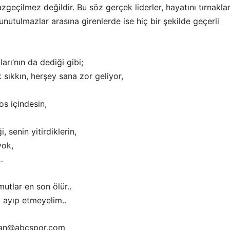
zgeçilmez değildir. Bu söz gerçek liderler, hayatını tırnaklar
unutulmazlar arasına girenlerde ise hiç bir şekilde geçerli
arı’nın da dediği gibi;
sıkkın, herşey sana zor geliyor,
os içindesin,
, senin yitirdiklerin,
yok,
…
utlar en son ölür..
 ayıp etmeyelim..
san@abcspor.com