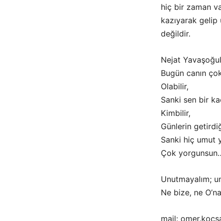
hiç bir zaman va
kazıyarak gelip 
değildir.
Nejat Yavaşoğull
Bugün canın çok 
Olabilir,
Sanki sen bir ka
Kimbilir,
Günlerin getirdiği
Sanki hiç umut 
Çok yorgunsun
Unutmayalım; um
Ne bize, ne O’na
mail: omer.koc