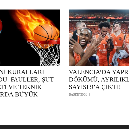
ENİ KURALLARI
VALENCIA’DA YAP
U: FAULLER, ŞUT
DÖKÜMÜ, AYRILIK
Tİ VE TEKNİK
SAYISI 9’A ÇIKTI!
ARDA BÜYÜK
BASKETBOL
K