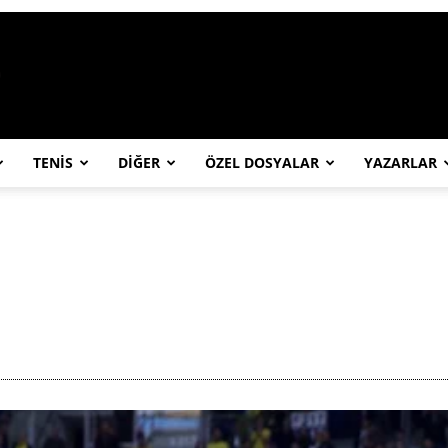
https://abcspor.com/wp-content/uploa
TENİS
DİĞER
ÖZEL DOSYALAR
YAZARLAR