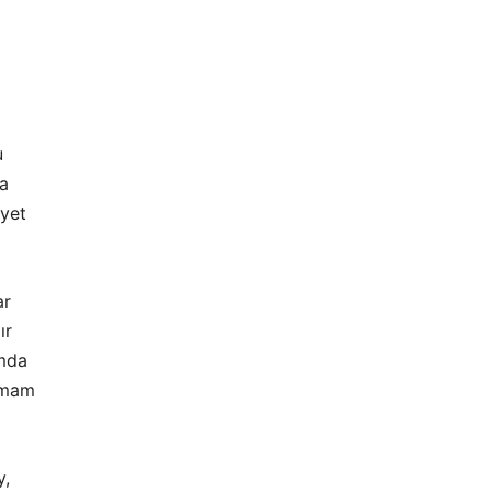
u
da
ayet
ar
ır
umda
tamam
y,