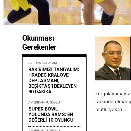
Okunması
Gerekenler
AVRUPA KUPALARI
RAKİBİMİZİ TANIYALIM:
HRADEC KRALOVE
DEPLASMANI,
BEŞİKTAŞ’I BEKLEYEN
90 DAKİKA
kurgulayamayız.
farkında olmadığ
AMERİKAN FUTBOLU
SUPER BOWL
mutlu yoksa…
YOLUNDA RAMS: EN
DEĞERLİ 10 OYUNCU
AMERİKAN FUTBOLU