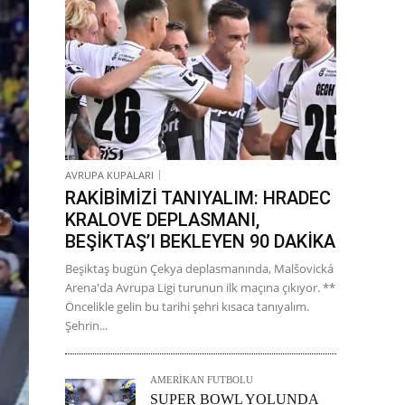
AVRUPA KUPALARI
RAKİBİMİZİ TANIYALIM: HRADEC
KRALOVE DEPLASMANI,
BEŞİKTAŞ’I BEKLEYEN 90 DAKİKA
Beşiktaş bugün Çekya deplasmanında, Malšovická
Arena'da Avrupa Ligi turunun ilk maçına çıkıyor. **
Öncelikle gelin bu tarihi şehri kısaca tanıyalım.
Şehrin...
AMERİKAN FUTBOLU
SUPER BOWL YOLUNDA