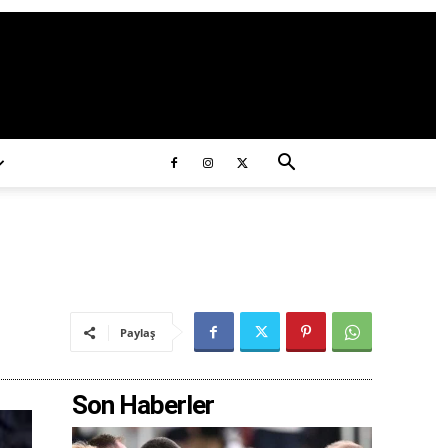
ds/2020/11/ataturk.jpg
Paylaş
Son Haberler