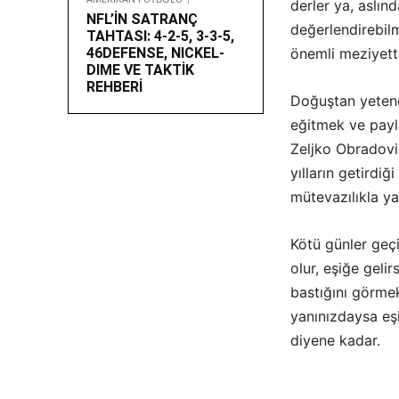
derler ya, aslınd
NFL’İN SATRANÇ
değerlendirebil
TAHTASI: 4-2-5, 3-3-5,
46DEFENSE, NICKEL-
önemli meziyetti
DIME VE TAKTİK
REHBERİ
Doğuştan yetenek
eğitmek ve payl
Zeljko Obradoviç
yılların getirdi
mütevazılıkla y
Kötü günler geçi
olur, eşiğe gelir
bastığını görme
yanınızdaysa eşi
diyene kadar.