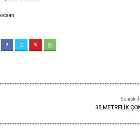
kocsan
Sonraki İ
35 METRELİK Ç