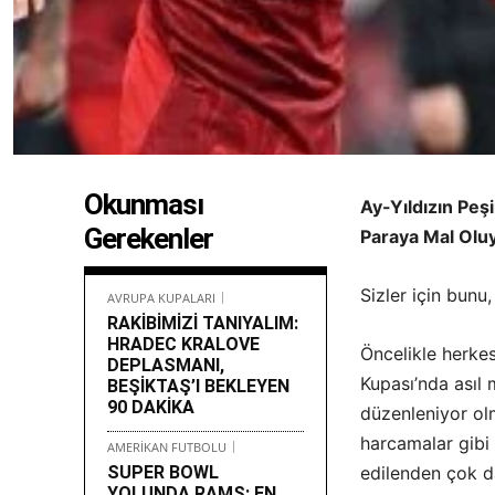
Okunması
Ay-Yıldızın Peş
Gerekenler
Paraya Mal Olu
Sizler için bunu
AVRUPA KUPALARI
RAKİBİMİZİ TANIYALIM:
HRADEC KRALOVE
Öncelikle herkes
DEPLASMANI,
Kupası’nda asıl 
BEŞİKTAŞ’I BEKLEYEN
90 DAKİKA
düzenleniyor olm
harcamalar gibi 
AMERİKAN FUTBOLU
SUPER BOWL
edilenden çok da
YOLUNDA RAMS: EN