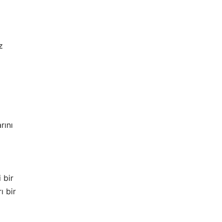
z
rını
 bir
ı bir