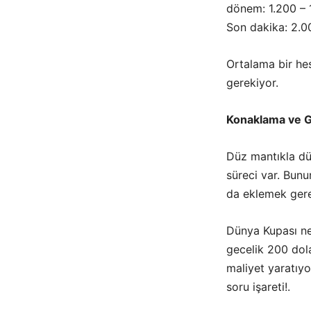
dönem: 1.200 – 
Son dakika: 2.0
Ortalama bir hes
gerekiyor.
Konaklama ve G
Düz mantıkla d
süreci var. Bunu
da eklemek gere
Dünya Kupası ned
gecelik 200 dola
maliyet yaratıyo
soru işareti!.