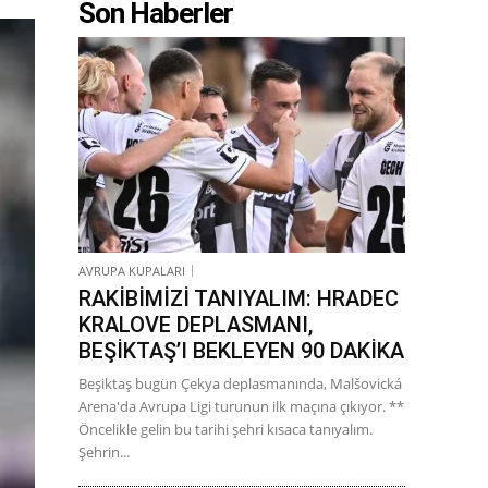
Son Haberler
AVRUPA KUPALARI
RAKİBİMİZİ TANIYALIM: HRADEC
KRALOVE DEPLASMANI,
BEŞİKTAŞ’I BEKLEYEN 90 DAKİKA
Beşiktaş bugün Çekya deplasmanında, Malšovická
Arena'da Avrupa Ligi turunun ilk maçına çıkıyor. **
Öncelikle gelin bu tarihi şehri kısaca tanıyalım.
Şehrin...