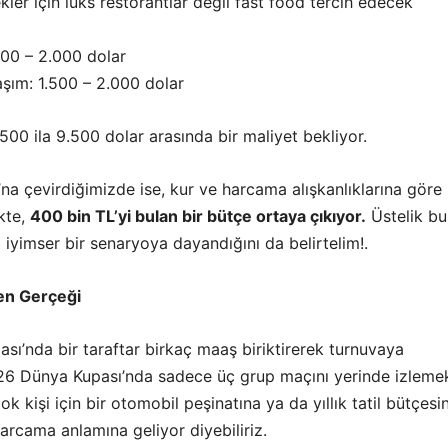
kler için lüks restorantlar değil fast food tercih edecek
.500 – 2.000 dolar
laşım: 1.500 – 2.000 dolar
500 ila 9.500 dolar arasında bir maliyet bekliyor.
’na çevirdiğimizde ise, kur ve harcama alışkanlıklarına göre
kte,
400 bin TL’yi bulan bir bütçe ortaya çıkıyor.
Üstelik bu
iyimser bir senaryoya dayandığını da belirtelim!.
en Gerçeği
ı’nda bir taraftar birkaç maaş biriktirerek turnuvaya
026 Dünya Kupası’nda sadece üç grup maçını yerinde izleme
ok kişi için bir otomobil peşinatına ya da yıllık tatil bütçesi
arcama anlamına geliyor diyebiliriz.