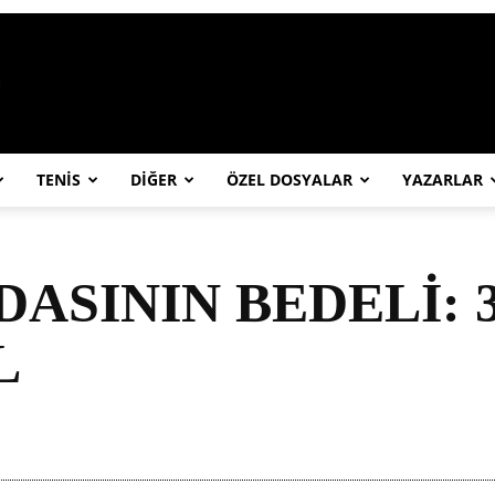
https://abcspor.com/wp-content/uploa
TENİS
DİĞER
ÖZEL DOSYALAR
YAZARLAR
DASININ BEDELİ: 3
L