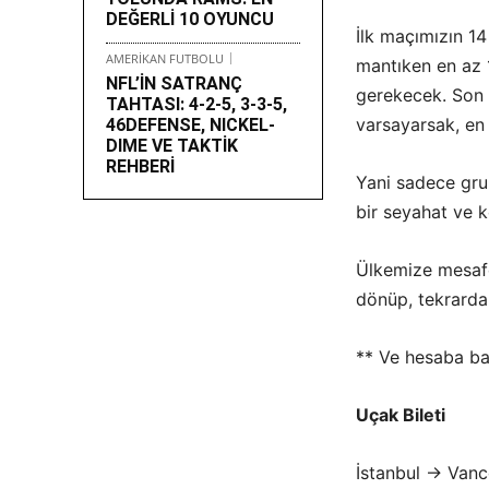
DEĞERLİ 10 OYUNCU
İlk maçımızın 1
AMERİKAN FUTBOLU
mantıken en az 
NFL’İN SATRANÇ
gerekecek. Son 
TAHTASI: 4-2-5, 3-3-5,
varsayarsak, en 
46DEFENSE, NICKEL-
DIME VE TAKTİK
REHBERİ
Yani sadece grup
bir seyahat ve 
Ülkemize mesafe
dönüp, tekrarda
** Ve hesaba ba
Uçak Bileti
İstanbul → Vanc