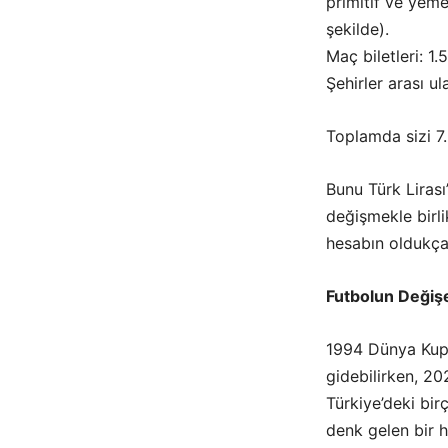
primitif ve yeme
şekilde).
Maç biletleri: 1
Şehirler arası u
Toplamda sizi 7.
Bunu Türk Lirası
değişmekle birli
hesabın oldukça 
Futbolun Değiş
1994 Dünya Kupas
gidebilirken, 2
Türkiye’deki birç
denk gelen bir h