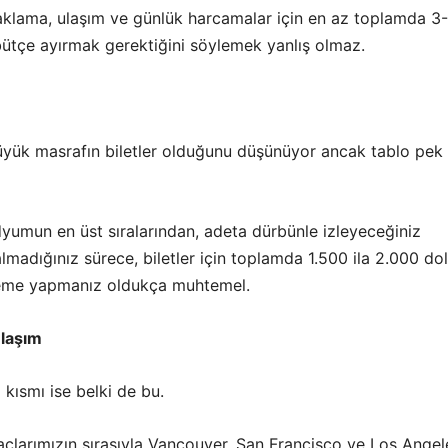
klama, ulaşım ve günlük harcamalar için en az toplamda 3
 bütçe ayırmak gerektiğini söylemek yanlış olmaz.
büyük masrafın biletler olduğunu düşünüyor ancak tablo pek
yumun en üst sıralarından, adeta dürbünle izleyeceğiniz
lmadığınız sürece, biletler için toplamda 1.500 ila 2.000 do
deme yapmanız oldukça muhtemel.
Ulaşım
ı kısmı ise belki de bu.
çlarımızın sırasıyla Vancouver, San Francisco ve Los Angel