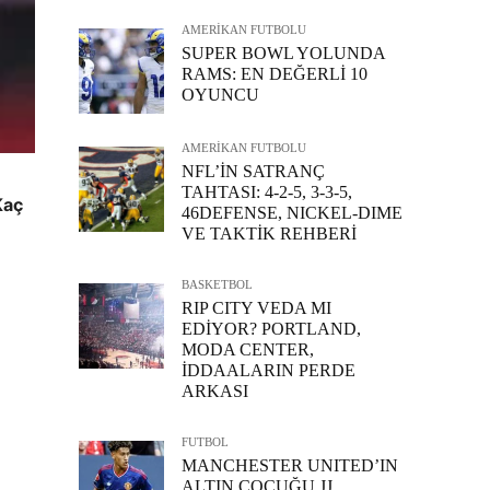
AMERİKAN FUTBOLU
SUPER BOWL YOLUNDA
RAMS: EN DEĞERLİ 10
OYUNCU
AMERİKAN FUTBOLU
NFL’İN SATRANÇ
TAHTASI: 4-2-5, 3-3-5,
Kaç
46DEFENSE, NICKEL-DIME
VE TAKTİK REHBERİ
BASKETBOL
RIP CITY VEDA MI
EDİYOR? PORTLAND,
MODA CENTER,
İDDAALARIN PERDE
ARKASI
FUTBOL
MANCHESTER UNITED’IN
ALTIN ÇOCUĞU JJ