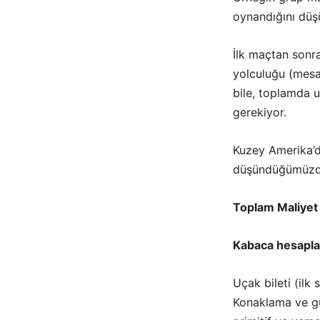
oynandığını düş
İlk maçtan sonra
yolculuğu (mesa
bile, toplamda u
gerekiyor.
Kuzey Amerika’d
düşündüğümüzde,
Toplam Maliyet
Kabaca hesapla
Uçak bileti (ilk 
Konaklama ve gü