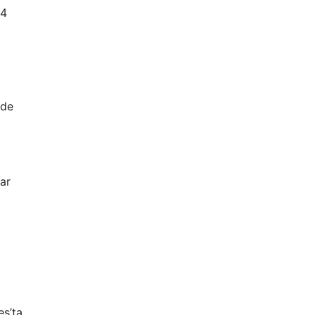
-4
 de
lar
es’ta