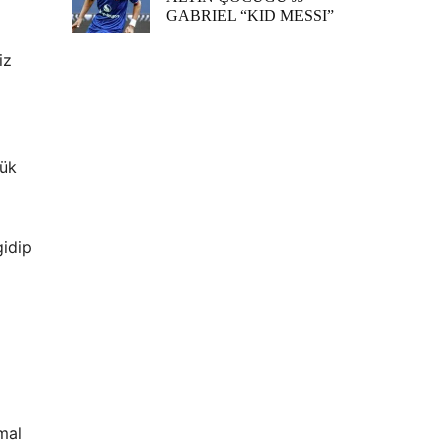
GABRIEL “KID MESSI”
iz
lük
gidip
mal