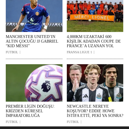
MANCHESTER UNITED’IN
4,000KM UZAKTAKİ 600
ALTIN ÇOCUĞU JJ GABRIEL
KİŞİLİK ADADAN COUPE DE
“KID MESSI”
FRANCE’A UZANAN YOL
FUTBOL
FRANSA LIGUE 1
PREMİER LİGİN DOĞUŞU:
NEWCASTLE NEREYE
KRİZDEN KÜRESEL
KOŞUYOR? EDDIE HOWE
İMPARATORLUĞA
İSTİFA ETTİ, PEKİ YA SONRA?
FUTBOL
FUTBOL