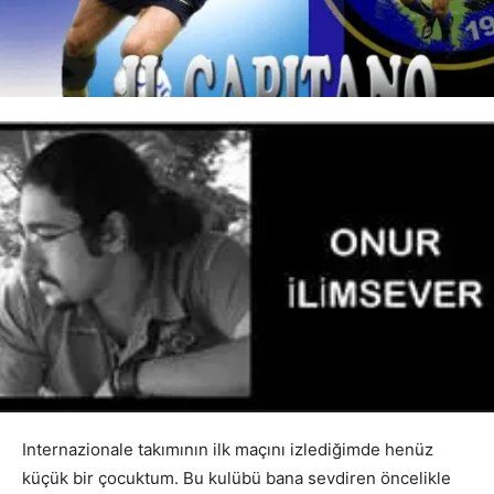
Internazionale takımının ilk maçını izlediğimde henüz
küçük bir çocuktum. Bu kulübü bana sevdiren öncelikle