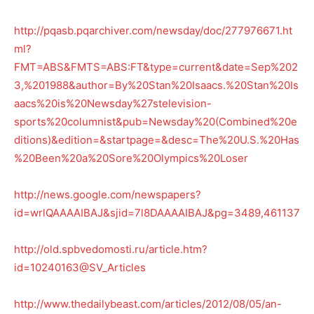
http://pqasb.pqarchiver.com/newsday/doc/277976671.ht
ml?
FMT=ABS&FMTS=ABS:FT&type=current&date=Sep%202
3,%201988&author=By%20Stan%20Isaacs.%20Stan%20Is
aacs%20is%20Newsday%27stelevision-
sports%20columnist&pub=Newsday%20(Combined%20e
ditions)&edition=&startpage=&desc=The%20U.S.%20Has
%20Been%20a%20Sore%20Olympics%20Loser
http://news.google.com/newspapers?
id=wrlQAAAAIBAJ&sjid=7l8DAAAAIBAJ&pg=3489,461137
http://old.spbvedomosti.ru/article.htm?
id=10240163@SV_Articles
http://www.thedailybeast.com/articles/2012/08/05/an-