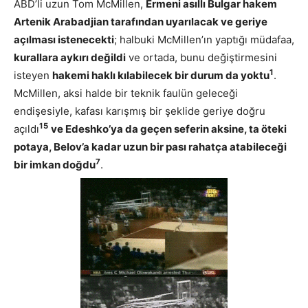
ABD’li uzun Tom McMillen,
Ermeni asıllı Bulgar hakem
Artenik Arabadjian tarafından uyarılacak ve geriye
açılması istenecekti
; halbuki McMillen’ın yaptığı müdafaa,
kurallara aykırı değildi
ve ortada, bunu değiştirmesini
1
isteyen
hakemi haklı kılabilecek bir durum da yoktu
.
McMillen, aksi halde bir teknik faulün geleceği
endişesiyle, kafası karışmış bir şeklide geriye doğru
15
açıldı
ve Edeshko’ya da geçen seferin aksine, ta öteki
potaya, Belov’a kadar uzun bir pası rahatça atabileceği
7
bir imkan doğdu
.