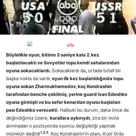
Böylelikle oyun, bitime 3 saniye kala 2. kez
başlatılacaktı ve Sovyetler topu kendi sahalarından
oyuna sokacaklardı.
Sokacaklardı da, ortada tuhaf bir
başka nokta da vardı;
oyun ilk kez başlatıldığında topu
oyuna sokan Zharmukhamedov, koç Kondrashin
tarafından benche çekilmiş, yerine guard Ivan Edeshko
oyuna girmişti ve bu sefer kenardan oyunu başlatan
pası Edeshko verecekti
. Halbuki bu durum, daha önce de
değindiğimiz üzere,
kurallara aykırıydı
; zira bir mola
alınmadan o pozisyonda oyuncu değişikliği yapmak
1,2,3
mümkün değildi
. Koç Kondrashin’in planı, Kızıl Ordu