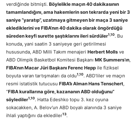
verdiğinde bitmişti.
Böylelikle maçın 40 dakikasının
tamamlandığını, ama hakemlerin son tekrarda yeni bir 3
saniye “yaratıp”, uzatmaya gitmeyen bir maça 3 saniye
eklediklerini ve FIBA’nın 40 dakika olarak öngördüğü
1,10
süreden keyfi surette şaştıklarını ileri sürdüler
. Bu
konuda, yani saatin 3 saniyeye geri getirilmesi
hususunda, ABD Milli Takım menajeri
Herbert Molls
ve
ABD Olimpik Basketbol Komitesi Başkanı
MK Summers’ın
,
FIBA’nın Macar Jüri Başkanı Ferenc Hepp
ile fiziksel
1,10
boyuta varan tartışmaları da oldu
. ABD’liler ve maçın
resmi istatistik tutucusu
FIBA’lı Alman Hans Tenschert
,
“
FIBA kurallarına göre, kazananın ABD olduğunu”
1,10
söylediler
. Hatta Edeshko topu 3. kez oyuna
sokacakken, A. Belov’un ABD boyalı alanında 3 saniye
13
ihlali yaptığını da eklediler
.