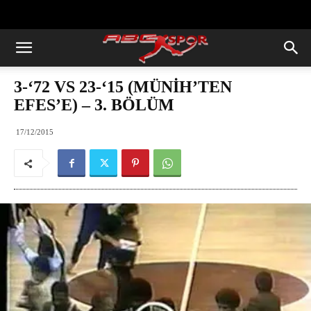
https://abcspor.com/wp-
content/uploads/2020/11/ataturk.jpg
3-‘72 VS 23-‘15 (MÜNİH’TEN
EFES’E) – 3. BÖLÜM
17/12/2015