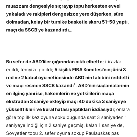
muazzam dengesiyle sıçrayıp topu herkesten evvel
yakaladı ve rakipleri dengesizce yere düşerken, süre
dolmadan, kolay bir turnike basketle skoru 51-50 yaptı,
maçı da SSCB’ye kazandırdı…
Bu sefer de ABD’liler çığırından çıktı elbette;
itirazlar
edildi, temyize gidildi;
5 kişilik FIBA Komitesi’nin jürisi 3
red ve 2 kabul oyu neticesinde ABD’nin talebini reddetti
1
ve maçı resmen SSCB kazandı
.
ABD’nin suçlamalarının
en ilginç yanı ise, hakemlerin ve yetkililerin maça
ekstradan 3 saniye ekleyip maçı 40 dakika 3 saniyeye
yükselttikleri ve kural hatası yaptıkları iddiasıydı
; onlara
göre top ilk kez oyuna sokulduğunda saat 3 saniyeden 1
saniyeye indiği için 2 saniye geçmiş, kalan 1 saniye de,
Sovyetler topu 2. sefer oyuna sokup Paulauskas pas