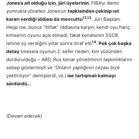
Jones’a ait olduğu için
,
jüri üyelerinin
, FIBA’yı demir
yumrukla yöneten Jones’un
tepkisinden çekinip ret
12,13
kararı verdiği iddiası da mevcuttu
. Jüri Başkanı
Hepp ise, bunca “ittifak” iddiasına karşın, kendi oyu hariç
kimsenin oyunu açık etmedi; fakat kendisinin SSCB
14
lehine oy verdiğini yıllar sonra itiraf etti
.
Pek çok başka
detay
(mesela oyunun 2. sefer neden, kim yüzünden
durdurulduğu –
ABD, Rus kenar yönetiminin taşkınlıklarını
sebep göstermişti ve “Onların yaptığının cezası bize
çektiriliyor” demişlerdi
, vs.)
ise
tartışmalı kalmayı
sürdürdü…
(Devam edecek)