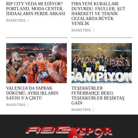
RIP CITY VEDA MI EDİYOR?
FIBA YENİ KURALLARI
PORTLAND, MODA CENTER,
DUYURDU: FAULLER, ŞUT
İDDAALARIN PERDE ARKASI
HAREKETİ VE TEKNİK
CEZALARDA BÜYÜK
BASKETBOL
YENİLİK
BASKETBOL
VALENCIA’DA YAPRAK
TEŞEKKÜRLER
DÖKÜMÜ, AYRILIKLARIN
FENERBAHÇE BEKO,
SAYISI 9’A ÇIKTI!
TEŞEKKÜRLER BEŞİKTAŞ
GAIN
BASKETBOL
BASKETBOL