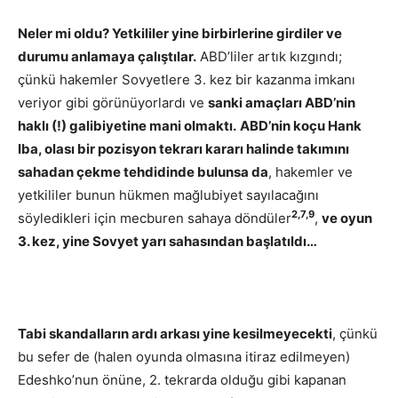
Neler mi oldu? Yetkililer yine birbirlerine girdiler ve
durumu anlamaya çalıştılar.
ABD’liler artık kızgındı;
çünkü hakemler Sovyetlere 3. kez bir kazanma imkanı
veriyor gibi görünüyorlardı ve
sanki amaçları ABD’nin
haklı (!) galibiyetine mani olmaktı.
ABD’nin koçu Hank
Iba, olası bir pozisyon tekrarı kararı halinde takımını
sahadan çekme tehdidinde bulunsa da
, hakemler ve
yetkililer bunun hükmen mağlubiyet sayılacağını
2,7,9
söyledikleri için mecburen sahaya döndüler
,
ve oyun
3. kez, yine Sovyet yarı sahasından başlatıldı…
Tabi skandalların ardı arkası yine kesilmeyecekti
, çünkü
bu sefer de (halen oyunda olmasına itiraz edilmeyen)
Edeshko’nun önüne, 2. tekrarda olduğu gibi kapanan