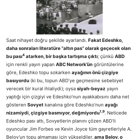
Saat nihayet doğru şekilde ayarlandı.
Fakat Edeshko,
daha sonraları literatüre “altın pas” olarak geçecek olan
4
bu pası
atarken, bir başka tartışma çıktı
; çünkü
ABD
için renkli yayın yapan
ABC Network’ün
görüntülerine
göre, Edeshko topu sokarken
ayağının önü çizgiye
basıyordu
(ki bu, topun ABD’ye geçmesine sebebiyet
verecek bir kural ihlaliydi); oysa
siyah-beyaz
yayın
yaptığı için çizgiyi ve Edeshko’nun ayakkabısını daha net
gösteren
Sovyet
kanalına göre Edeshko’nun
ayağı
1,9
nizamiydi, çizgiye basmıyor, değmiyordu
. Neticede
Edeshko pası attı, Sovyetlerin planını çözen ABD’li
oyuncular Jim Forbes ve Kevin Joyce tüm gayretleriyle A.
Belov’un topu almaması için yükseldiler,
ama Belov, o