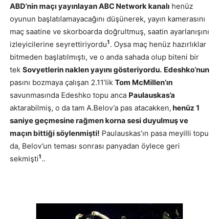
ABD’nin maçı yayınlayan ABC Network kanalı
henüz
oyunun başlatılamayacağını düşünerek, yayın kamerasını
maç saatine ve skorboarda doğrultmuş, saatin ayarlanışını
1
izleyicilerine seyrettiriyordu
. Oysa maç henüz hazırlıklar
bitmeden başlatılmıştı, ve o anda sahada olup biteni bir
tek
Sovyetlerin naklen yayını gösteriyordu.
Edeshko’nun
pasını bozmaya çalışan 2.11’lik
Tom McMillen’ın
savunmasında Edeshko topu anca
Paulauskas’a
aktarabilmiş, o da tam A.Belov’a pas atacakken,
henüz 1
saniye geçmesine rağmen korna sesi duyulmuş ve
maçın bittiği söylenmişti!
Paulauskas’ın pasa meyilli topu
da, Belov’un teması sonrası panyadan öylece geri
1
sekmişti
..