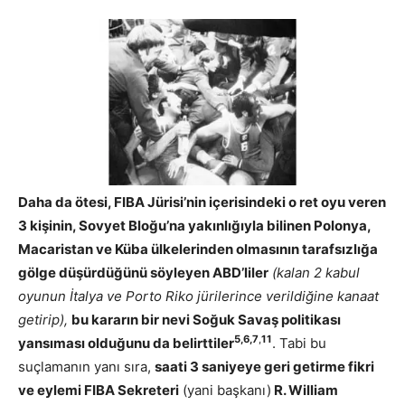
Daha da ötesi, FIBA Jürisi’nin içerisindeki o ret oyu veren
3 kişinin, Sovyet Bloğu’na yakınlığıyla bilinen Polonya,
Macaristan ve Küba ülkelerinden olmasının tarafsızlığa
gölge düşürdüğünü söyleyen ABD’liler
(kalan 2 kabul
oyunun İtalya ve Porto Riko jürilerince verildiğine kanaat
getirip),
bu kararın bir nevi Soğuk Savaş politikası
5,6,7
,
11
yansıması olduğunu da belirttiler
. Tabi bu
suçlamanın yanı sıra,
saati 3 saniyeye geri getirme fikri
ve eylemi FIBA Sekreteri
(yani başkanı)
R. William