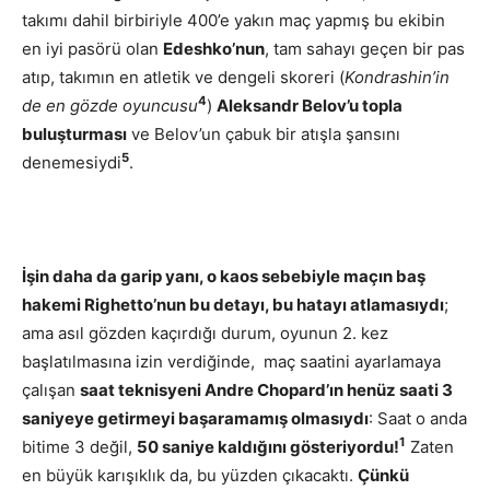
takımı dahil birbiriyle 400’e yakın maç yapmış bu ekibin
en iyi pasörü olan
Edeshko’nun
, tam sahayı geçen bir pas
atıp, takımın en atletik ve dengeli skoreri (
Kondrashin’in
4
de en gözde oyuncusu
)
Aleksandr Belov’u topla
buluşturması
ve Belov’un çabuk bir atışla şansını
5
denemesiydi
.
İşin daha da garip yanı, o kaos sebebiyle maçın baş
hakemi Righetto’nun bu detayı, bu hatayı atlamasıydı
;
ama asıl gözden kaçırdığı durum, oyunun 2. kez
başlatılmasına izin verdiğinde, maç saatini ayarlamaya
çalışan
saat teknisyeni Andre Chopard’ın henüz saati 3
saniyeye getirmeyi başaramamış olmasıydı
: Saat o anda
1
bitime 3 değil,
50 saniye kaldığını gösteriyordu!
Zaten
en büyük karışıklık da, bu yüzden çıkacaktı.
Çünkü