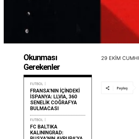
Okunması
29 EKİM CUMH
Gerekenler
FUTBOL
Paylaş
FRANSA’NIN İÇİNDEKİ
İSPANYA: LLVIA, 360
SENELİK COĞRAFYA
BULMACASI
FUTBOL
FC BALTIKA
KALININGRAD:
RUSYA’NIN AVRUPA’YA