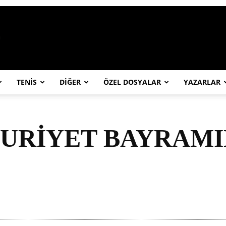
https://abcspor.com/wp-content/uploa
TENİS
DİĞER
ÖZEL DOSYALAR
YAZARLAR
HURİYET BAYRAM