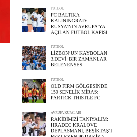
FUTBOL
FC BALTIKA
KALININGRAD:
RUSYA’NIN AVRUPA’YA
AÇILAN FUTBOL KAPISI
FUTBOL
LİZBON’UN KAYBOLAN
3.DEVİ: BİR ZAMANLAR
BELENENSES
FUTBOL
OLD FIRM GÖLGESİNDE,
150 SENELİK MİRAS:
PARTICK THISTLE FC
AVRUPA KUPALARI
RAKİBİMİZİ TANIYALIM:
HRADEC KRALOVE
DEPLASMANI, BEŞİKTAŞ’I
BEKLEYEN 90 DAKİKA