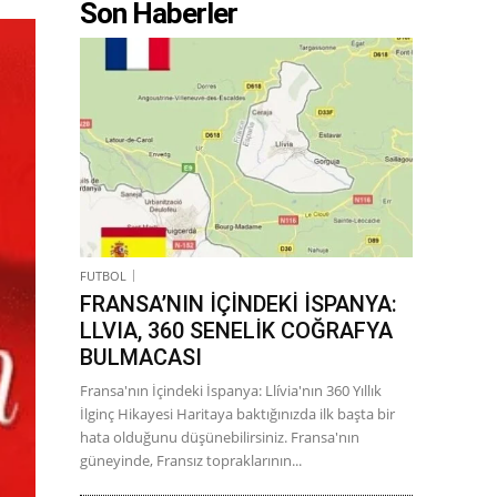
Son Haberler
FUTBOL
FRANSA’NIN İÇİNDEKİ İSPANYA:
LLVIA, 360 SENELİK COĞRAFYA
BULMACASI
Fransa'nın İçindeki İspanya: Llívia'nın 360 Yıllık
İlginç Hikayesi Haritaya baktığınızda ilk başta bir
hata olduğunu düşünebilirsiniz. Fransa'nın
güneyinde, Fransız topraklarının...