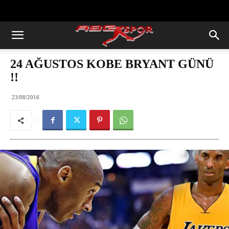
https://abcspor.com/wp-
content/uploads/2020/11/ataturk.jpg
24 AĞUSTOS KOBE BRYANT GÜNÜ
!!
23/08/2016