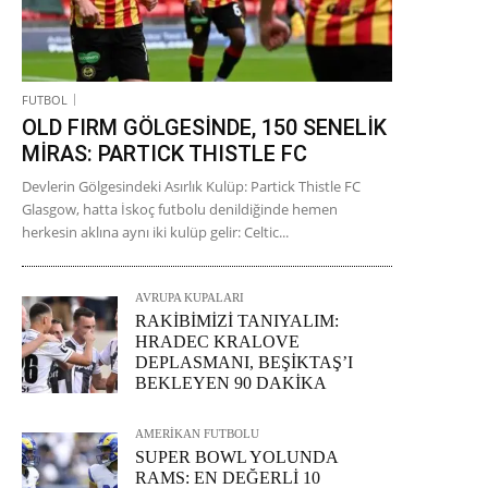
FUTBOL
OLD FIRM GÖLGESİNDE, 150 SENELİK
MİRAS: PARTICK THISTLE FC
Devlerin Gölgesindeki Asırlık Kulüp: Partick Thistle FC
Glasgow, hatta İskoç futbolu denildiğinde hemen
herkesin aklına aynı iki kulüp gelir: Celtic...
AVRUPA KUPALARI
RAKİBİMİZİ TANIYALIM:
HRADEC KRALOVE
DEPLASMANI, BEŞİKTAŞ’I
BEKLEYEN 90 DAKİKA
AMERİKAN FUTBOLU
SUPER BOWL YOLUNDA
RAMS: EN DEĞERLİ 10