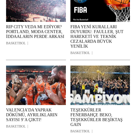
RIP CITY VEDA MI EDİYOR?
FIBA YENİ KURALLARI
PORTLAND, MODA CENTER,
DUYURDU: FAULLER, ŞUT
İDDAALARIN PERDE ARKASI
HAREKETİ VE TEKNİK
CEZALARDA BÜYÜK
BASKETBOL
YENİLİK
BASKETBOL
VALENCIA’DA YAPRAK
TEŞEKKÜRLER
DÖKÜMÜ, AYRILIKLARIN
FENERBAHÇE BEKO,
SAYISI 9’A ÇIKTI!
TEŞEKKÜRLER BEŞİKTAŞ
GAIN
BASKETBOL
BASKETBOL