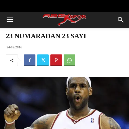
https://abcspor.com/wp-
content/uploads/2020/11/ataturk.jpg
23 NUMARADAN 23 SAYI
24/02/2016