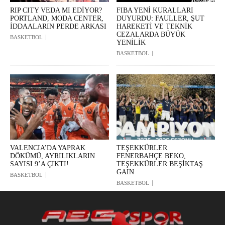
RIP CITY VEDA MI EDİYOR?
FIBA YENİ KURALLARI
PORTLAND, MODA CENTER,
DUYURDU: FAULLER, ŞUT
İDDAALARIN PERDE ARKASI
HAREKETİ VE TEKNİK
CEZALARDA BÜYÜK
BASKETBOL
YENİLİK
BASKETBOL
VALENCIA’DA YAPRAK
TEŞEKKÜRLER
DÖKÜMÜ, AYRILIKLARIN
FENERBAHÇE BEKO,
SAYISI 9’A ÇIKTI!
TEŞEKKÜRLER BEŞİKTAŞ
GAIN
BASKETBOL
BASKETBOL