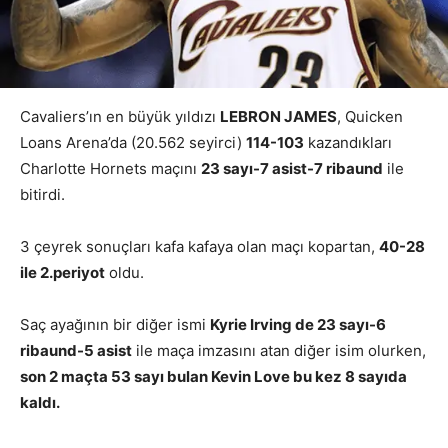
Cavaliers’ın en büyük yıldızı
LEBRON JAMES
, Quicken
Loans Arena’da (20.562 seyirci)
114-103
kazandıkları
Charlotte Hornets maçını
23 sayı-7 asist-7 ribaund
ile
bitirdi.
3 çeyrek sonuçları kafa kafaya olan maçı kopartan,
40-28
ile 2.periyot
oldu.
Saç ayağının bir diğer ismi
Kyrie Irving de 23 sayı-6
ribaund-5 asist
ile maça imzasını atan diğer isim olurken,
son 2 maçta 53 sayı bulan Kevin Love bu kez 8 sayıda
kaldı.