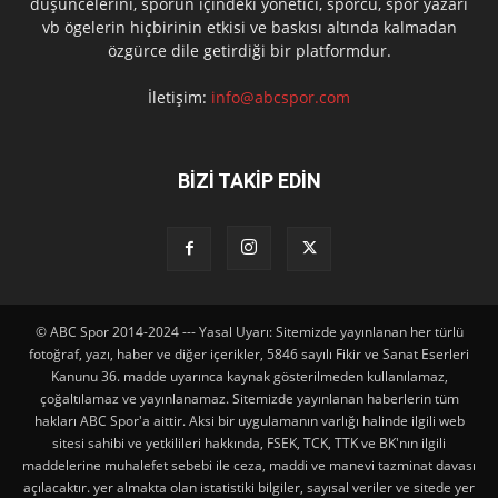
düşüncelerini, sporun içindeki yönetici, sporcu, spor yazarı
vb ögelerin hiçbirinin etkisi ve baskısı altında kalmadan
özgürce dile getirdiği bir platformdur.
İletişim:
info@abcspor.com
BİZİ TAKİP EDİN
© ABC Spor 2014-2024 --- Yasal Uyarı: Sitemizde yayınlanan her türlü
fotoğraf, yazı, haber ve diğer içerikler, 5846 sayılı Fikir ve Sanat Eserleri
Kanunu 36. madde uyarınca kaynak gösterilmeden kullanılamaz,
çoğaltılamaz ve yayınlanamaz. Sitemizde yayınlanan haberlerin tüm
hakları ABC Spor'a aittir. Aksi bir uygulamanın varlığı halinde ilgili web
sitesi sahibi ve yetkilileri hakkında, FSEK, TCK, TTK ve BK'nın ilgili
maddelerine muhalefet sebebi ile ceza, maddi ve manevi tazminat davası
açılacaktır. yer almakta olan istatistiki bilgiler, sayısal veriler ve sitede yer