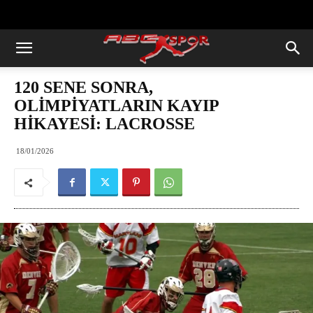
https://abcspor.com/wp-
content/uploads/2020/11/ataturk.jpg
120 SENE SONRA,
OLİMPİYATLARIN KAYIP
HİKAYESİ: LACROSSE
18/01/2026